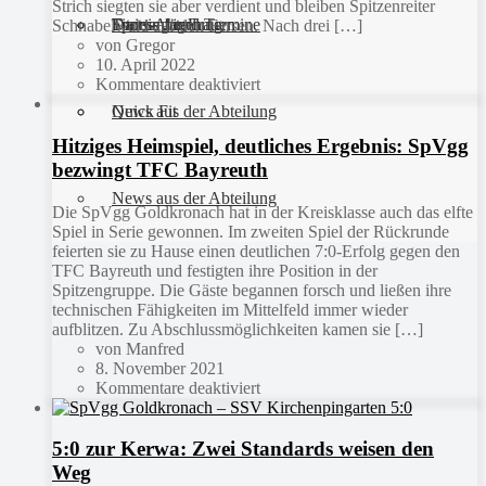
Strich siegten sie aber verdient und bleiben Spitzenreiter
Sportanlagen
Training und Termine
Fitness für Frauen
Darts-Abteilung
Schnabelwaid auf den Fersen. Nach drei […]
von Gregor
10. April 2022
Kommentare deaktiviert
Quick Fit
News aus der Abteilung
Hitziges Heimspiel, deutliches Ergebnis: SpVgg
bezwingt TFC Bayreuth
News aus der Abteilung
Die SpVgg Goldkronach hat in der Kreisklasse auch das elfte
Spiel in Serie gewonnen. Im zweiten Spiel der Rückrunde
feierten sie zu Hause einen deutlichen 7:0-Erfolg gegen den
TFC Bayreuth und festigten ihre Position in der
Spitzengruppe. Die Gäste begannen forsch und ließen ihre
technischen Fähigkeiten im Mittelfeld immer wieder
aufblitzen. Zu Abschlussmöglichkeiten kamen sie […]
von Manfred
8. November 2021
Kommentare deaktiviert
5:0 zur Kerwa: Zwei Standards weisen den
Weg