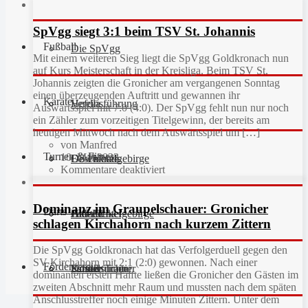
SpVgg siegt 3:1 beim TSV St. Johannis
Fußball
Die SpVgg
Mit einem weiteren Sieg liegt die SpVgg Goldkronach nun
auf Kurs Meisterschaft in der Kreisliga. Beim TSV St.
Johannis zeigten die Gronicher am vergangenen Sonntag
einen überzeugenden Auftritt und gewannen ihr
Karate
Vereinsführung
Hefdla
Auswärtsspiel mit 7:0 (4:0). Der SpVgg fehlt nun nur noch
ein Zähler zum vorzeitigen Titelgewinn, der bereits am
heutigen Mittwoch nach dem Auswärtsspiel um […]
von Manfred
Turnen & Fitness
10. Mai 2023
Geschichte
Downloads
FC Fichtelgebirge
Kommentare deaktiviert
Dominanz im Graupelschauer: Gronicher
Darts
Fan-Artikel
Galerie
JFG Fichtelgebirge
Aktuell
schlagen Kirchahorn nach kurzem Zittern
Die SpVgg Goldkronach hat das Verfolgerduell gegen den
SV Kirchahorn mit 2:1 (2:0) gewonnen. Nach einer
Förderverein
Partner
Schiedsrichter
Unsere Trainer
Kinderturnen
dominanten ersten Hälfte ließen die Gronicher den Gästen im
zweiten Abschnitt mehr Raum und mussten nach dem späten
Anschlusstreffer noch einige Minuten Zittern. Unter dem