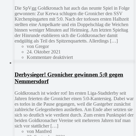
Die SpVgg Goldkronach hat auch das neunte Spiel in Folge
gewonnen: Zur Kerwa schlugen die Gronicher den SSV
Kirchenpingarten mit 5:0. Nach der torlosen ersten Halbzeit
stellten eine Ampelkarte und ein Doppelschlag die Weichen
binnen weniger Minuten auf Heimsieg. Am letzten Spieltag
der Hinrunde etablieren sich die Goldkronacher damit
endgültig als Teil des Spitzenquartetts. Allerdings […]
von Gregor
24. Oktober 2021
Kommentare deaktiviert
Derbysieger! Gronicher gewinnen 5:0 gegen
Nemmersdorf
Goldkronach ist wieder rot! Im ersten Liga-Stadtderby seit
Jahren feierten die Gronicher einen 5:0-Kantersieg. Dabei war
es torlos in die Pause gegangen, weil die Gastgeber zunächst
zahlreiche Gelegenheiten ausließen. Am Ende aber setzten sie
sich so deutlich wie verdient durch. Zum ersten Punktspiel der
beiden Goldkronacher Vereine seit mehreren Jahren traf man
sich vor stattlicher […]
von Manfred