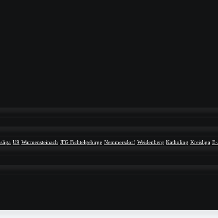
sliga
U9
Warmensteinach
JFG Fichtelgebirge
Nemmersdorf
Weidenberg
Katholing
Kreisliga
E-