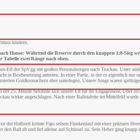
hluss hindern.
ach Hause: Während die Reserve durch den knappen 1:0-Sieg weit
der Tabelle zwei Ränge nach oben.
assen-Elf der SpVgg mit großen Personalsorgen nach Trockau. Unter ande
t in Bestbesetzung antreten. In einer Partie, in der es eigentlich nur um
mierten Goldkronachern aber unterlegen. Unsere Jungs waren spritziger
In der 25. Minute belohnte sich unsere Elf für ihr Engagement. Über rec
ckau wirkte angeschlagen. Nach einer Ballstafette im Mittelfeld wurde
r der Halbzeit krönte Figo seinen Flankenlauf mit einer präzisen Here
er den Ball ab und lief alleine auf Schüssel zu. Sein Heber ging knap