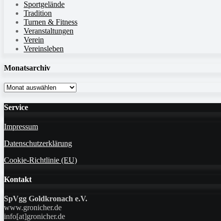
Sportgelände
Tradition
Turnen & Fitness
Veranstaltungen
Verein
Vereinsleben
Monatsarchiv
Monatsarchiv
Service
Impressum
Datenschutzerklärung
Cookie-Richtlinie (EU)
Kontakt
SpVgg Goldkronach e.V.
www.gronicher.de
info[at]gronicher.de