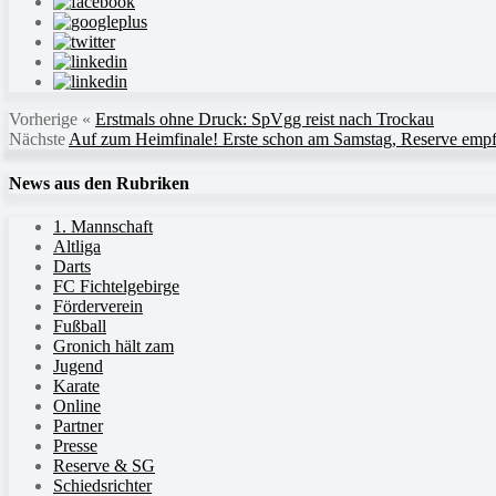
Vorherige
«
Erstmals ohne Druck: SpVgg reist nach Trockau
Nächste
Auf zum Heimfinale! Erste schon am Samstag, Reserve emp
News aus den Rubriken
1. Mannschaft
Altliga
Darts
FC Fichtelgebirge
Förderverein
Fußball
Gronich hält zam
Jugend
Karate
Online
Partner
Presse
Reserve & SG
Schiedsrichter