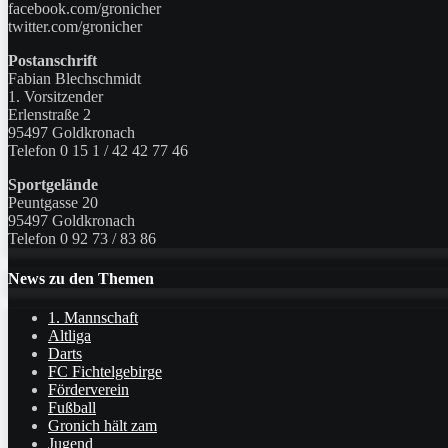
facebook.com/gronicher
twitter.com/gronicher
Postanschrift
Fabian Blechschmidt
1. Vorsitzender
Erlenstraße 2
95497 Goldkronach
Telefon 0 15 1 / 42 42 77 46
Sportgelände
Peuntgasse 20
95497 Goldkronach
Telefon 0 92 73 / 83 86
News zu den Themen
1. Mannschaft
Altliga
Darts
FC Fichtelgebirge
Förderverein
Fußball
Gronich hält zam
Jugend