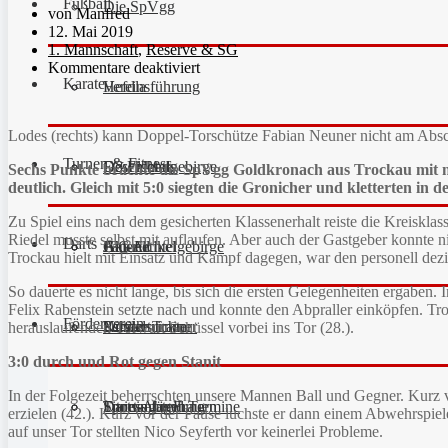
Fußball
Die SpVgg
von Manfred
12. Mai 2019
1. Mannschaft
,
Reserve & SG
Kommentare deaktiviert
Karate
Vereinsführung
Hefdla
Lodes (rechts) kann Doppel-Torschütze Fabian Neuner nicht am Absc
Turnen & Fitness
Geschichte
Downloads
FC Fichtelgebirge
Sechs Punkte brachte die SpVgg Goldkronach aus Trockau mit n
deutlich. Gleich mit 5:0 siegten die Gronicher und kletterten in 
Zu Spiel eins nach dem gesicherten Klassenerhalt reiste die Kreiskl
Riedel musste selbst mit auflaufen. Aber auch der Gastgeber konnte nich
Darts
Fan-Artikel
Galerie
JFG Fichtelgebirge
Aktuell
Trockau hielt mit Einsatz und Kampf dagegen, war den personell dezi
So dauerte es nicht lange, bis sich die ersten Gelegenheiten ergaben. 
Felix Rabenstein setzte nach und konnte den Abpraller einköpfen. Tro
Förderverein
Partner
Schiedsrichter
Unsere Trainer
Kinderturnen
herauslaufenden Torwart Schüssel vorbei ins Tor (28.).
3:0 durch und Rot gegen Stanit
In der Folgezeit beherrschten unsere Mannen Ball und Gegner. Kurz vo
Sportanlagen
Training und Termine
Fitness für Frauen
Darts-Abteilung
erzielen (42.). Kurz vor der Pause luchste er dann einem Abwehrspiel
auf unser Tor stellten Nico Seyferth vor keinerlei Probleme.