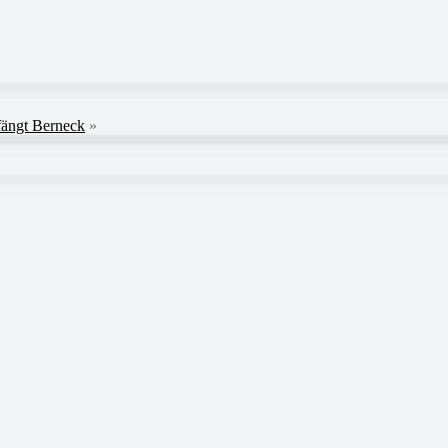
fängt Berneck
»