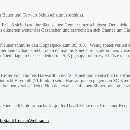
n Bauer und Torwart Schüssel zum Abschluss.
t. Er ließ sich dazu hinreißen seinen Gegner umzuschubsen. Der spiel
 diktierten weiter das Geschehen und erarbeiteten sich Chance um Cha
Neuner schnürte den Doppelpack zum 0:5 (65.). Wenig später verließ e
egner keine Chance mehr, noch einmal ins Spiel zurückzukommen. Unser
r Niederlage in Gesees klettert die SpVgg sogar noch zwei Plätze nach 
 Treffer von Thomas Harwardt in der 50. Spielminute entschied die Miel
Eintracht Bayreuth (51 Punkte) seine Hausaufgaben gegen den SC Kreuz 
telrennen verabschiedet. Nun deutet alles auf einen Showdown am letzt
n. Hier stellt Goldkronachs Angreifer David Zinke den Trockauer Keepe
ht
Stanit
Trockau
Weihrauch