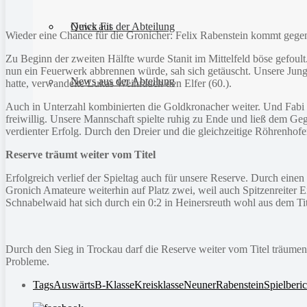
Quick Fit
News aus der Abteilung
Wieder eine Chance für die Gronicher: Felix Rabenstein kommt gege
Zu Beginn der zweiten Hälfte wurde Stanit im Mittelfeld böse gefoul
nun ein Feuerwerk abbrennen würde, sah sich getäuscht. Unsere Jungs
News aus der Abteilung
hatte, verwandelte Lukas Weihrauch den Elfer (60.).
Auch in Unterzahl kombinierten die Goldkronacher weiter. Und Fabi 
freiwillig. Unsere Mannschaft spielte ruhig zu Ende und ließ dem G
verdienter Erfolg. Durch den Dreier und die gleichzeitige Röhrenhofe
Reserve träumt weiter vom Titel
Erfolgreich verlief der Spieltag auch für unsere Reserve. Durch einen
Gronich Amateure weiterhin auf Platz zwei, weil auch Spitzenreiter 
Schnabelwaid hat sich durch ein 0:2 in Heinersreuth wohl aus dem Ti
Durch den Sieg in Trockau darf die Reserve weiter vom Titel träume
Probleme.
Tags
Auswärts
B-Klasse
Kreisklasse
Neuner
Rabenstein
Spielberic