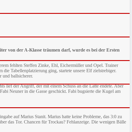
er von der A-Klasse träumen darf, wurde es bei der Ersten
rem fehlten Steffen Zinke, Ehl, Eichermüller und Opel. Trainer
 die Tabellenplatzierung ging, startete unsere Elf zielstrebiger.
 und ballsicherer.
hts lief der Angriff, der mit einem Schuss an die Latte endete. Aber
 Fabi Neuner in die Gasse geschickt. Fabi bugsierte die Kugel am
ingabe auf Marius Stanit. Marius hatte keine Probleme, das 3:0 zu
p über das Tor. Chancen für Trockau? Fehlanzeige. Die wenigen Bälle