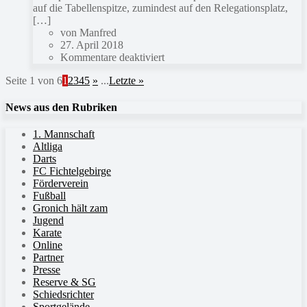
auf die Tabellenspitze, zumindest auf den Relegationsplatz,
[…]
von Manfred
27. April 2018
Kommentare deaktiviert
Seite 1 von 6
1
2
3
4
5
»
...
Letzte »
News aus den Rubriken
1. Mannschaft
Altliga
Darts
FC Fichtelgebirge
Förderverein
Fußball
Gronich hält zam
Jugend
Karate
Online
Partner
Presse
Reserve & SG
Schiedsrichter
Sportgelände