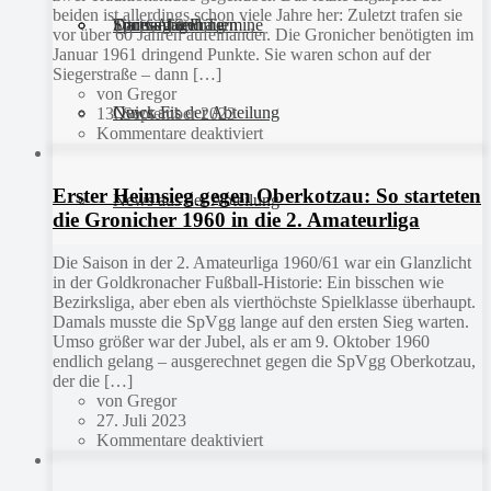
beiden ist allerdings schon viele Jahre her: Zuletzt trafen sie
Sportanlagen
Training und Termine
Fitness für Frauen
Darts-Abteilung
vor über 60 Jahren aufeinander. Die Gronicher benötigten im
Januar 1961 dringend Punkte. Sie waren schon auf der
Siegerstraße – dann […]
von Gregor
Quick Fit
News aus der Abteilung
13. September 2023
Kommentare deaktiviert
Erster Heimsieg gegen Oberkotzau: So starteten
News aus der Abteilung
die Gronicher 1960 in die 2. Amateurliga
Die Saison in der 2. Amateurliga 1960/61 war ein Glanzlicht
in der Goldkronacher Fußball-Historie: Ein bisschen wie
Bezirksliga, aber eben als vierthöchste Spielklasse überhaupt.
Damals musste die SpVgg lange auf den ersten Sieg warten.
Umso größer war der Jubel, als er am 9. Oktober 1960
endlich gelang – ausgerechnet gegen die SpVgg Oberkotzau,
der die […]
von Gregor
27. Juli 2023
Kommentare deaktiviert