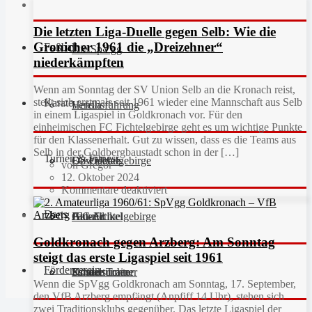
Die letzten Liga-Duelle gegen Selb: Wie die
Gronicher 1961 die „Dreizehner“
Fußball
Die SpVgg
niederkämpften
Wenn am Sonntag der SV Union Selb an die Kronach reist,
stellt sich erstmals seit 1961 wieder eine Mannschaft aus Selb
Karate
Vereinsführung
Hefdla
in einem Ligaspiel in Goldkronach vor. Für den
einheimischen FC Fichtelgebirge geht es um wichtige Punkte
für den Klassenerhalt. Gut zu wissen, dass es die Teams aus
Selb in der Goldbergbaustadt schon in der […]
Turnen & Fitness
Geschichte
Downloads
FC Fichtelgebirge
von Gregor
12. Oktober 2024
Kommentare deaktiviert
Darts
Fan-Artikel
Galerie
JFG Fichtelgebirge
Aktuell
Goldkronach gegen Arzberg: Am Sonntag
steigt das erste Ligaspiel seit 1961
Förderverein
Partner
Schiedsrichter
Unsere Trainer
Kinderturnen
Wenn die SpVgg Goldkronach am Sonntag, 17. September,
den VfB Arzberg empfängt (Anpfiff 14 Uhr), stehen sich
zwei Traditionsklubs gegenüber. Das letzte Ligaspiel der