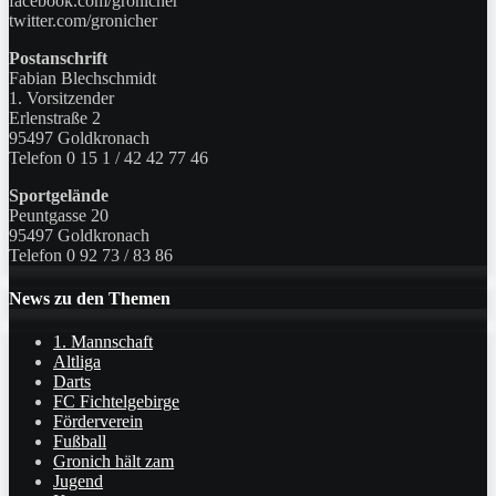
facebook.com/gronicher
twitter.com/gronicher
Postanschrift
Fabian Blechschmidt
1. Vorsitzender
Erlenstraße 2
95497 Goldkronach
Telefon 0 15 1 / 42 42 77 46
Sportgelände
Peuntgasse 20
95497 Goldkronach
Telefon 0 92 73 / 83 86
News zu den Themen
1. Mannschaft
Altliga
Darts
FC Fichtelgebirge
Förderverein
Fußball
Gronich hält zam
Jugend