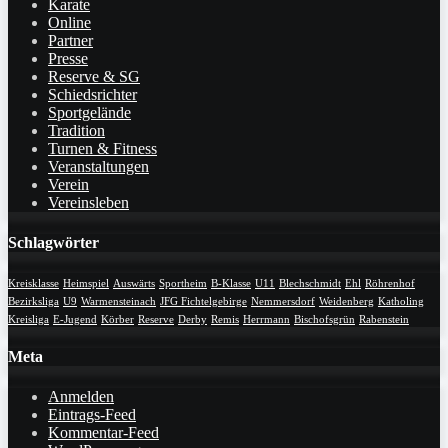
Karate
Online
Partner
Presse
Reserve & SG
Schiedsrichter
Sportgelände
Tradition
Turnen & Fitness
Veranstaltungen
Verein
Vereinsleben
Schlagwörter
Kreisklasse
Heimspiel
Auswärts
Sportheim
B-Klasse
U11
Blechschmidt
Ehl
Röhrenhof
Bezirksliga
U9
Warmensteinach
JFG Fichtelgebirge
Nemmersdorf
Weidenberg
Katholing
Kreisliga
E-Jugend
Körber
Reserve
Derby
Remis
Herrmann
Bischofsgrün
Rabenstein
Meta
Anmelden
Eintrags-Feed
Kommentar-Feed