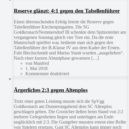
Reserve glänzt: 4:1 gegen den Tabellenführer
Einen überraschenden Erfolg feierte die Reserve gegen
Tabellenführer Kirchenpingarten. Die SG
Goldkronach/Nemmersdorf III schenkte dem Spitzenreiter am
vergangenen Sonntag gleich vier Tore ein. Da die erste
Mannschaft spielfrei war, bediente man sich gegen den
Tabellenführer der B-Klasse IV aus dem Kader der Ersten.
Fabi Blechschmidt und Marius Stanit wurden „ausgeliehen“.
Nach einer kurzen Abtastphase gewannen […]
von Manfred
1. Mai 2018
Kommentare deaktiviert
Ärgerliches 2:3 gegen Altenplos
Trotz einer guten Leistung musste sich die SpVgg
Goldkronach am Donnerstagabend dem SC Altenplos
geschlagen geben. Die Gronicher ließen beim Stand von 2:2
mehrere Gelegenheiten liegen und unterlagen am Ende
unglücklich mit 2:3. Die Gastgeber mussten erneut eine Reihe
von Spielern ersetzen. Gast SC Altenplos kann immer noch