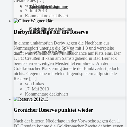
Gelände des […]
von Gregor
Sportanlagen
Training und Termine
Fitness für Frauen
Darts-Abteilung
7. Juni 2013
Kommentare deaktiviert
Quick Fit
News aus der Abteilung
Derbyniederlage für die Reserve
In einem umkämpften Derby gegen die Nachbarn aus
Nemmersdorf unterlag die SpVgg mit 1:3 und verspielte
News aus der Abteilung
damit wahrscheinlich die Minimalchance auf Platz eins. Der
1. FC Creußen II kann am Samstagabend in Bad Berneck
bereits den vorzeitigen Meistertitel einfahren. An der
Goldkronacher Platzierung änderte der Punktverlust jedoch
nichts. Gegen eine mit vielen Jugendspielern aufgestockte
Reserve […]
von Lukas
17. Mai 2013
Kommentare deaktiviert
Gronicher Reserve punktet wieder
Nach der bitteren Niederlage in der Vorwoche gegen den 1.
FC Creußen konnte die Goldkronacher Zweite daheim gegen