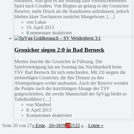
einfahren. Nun geht es am Sonntag zum vorentscheidenden
Spiel nach Creußen. Von Beginn an gelang es der Gronicher
Reserve, mehr Druck als die Hausherren aufzubauen, jedoch
blieben klare Torchancen zunächst Mangelware. […]
von Lukas
19. April 2013
Kommentare deaktiviert
Gronicher siegen 2:0 in Bad Berneck
Mertins brachte die Gronicher in Führung. Die
Spielvereinigung hat am Sonntag das Nachbarduell beim
TSV Bad Berneck für sich entschieden. Mit 2:0 siegten die
zielstrebigen Gronicher, die ihre Distanz zu den
Abstiegsrängen weiter ausbauten. Auch der Reserve werden
die Punkte nach der kurzfristigen Absage des TSV
gutgeschrieben, die zweite Mannschaft der SpVgg bleibt so
Tabellenführer […]
von Manfred
8. April 2013
Kommentare deaktiviert
Seite 20 von 27
« Erste
...
10
«
18
19
20
21
22
»
...
Letzte »