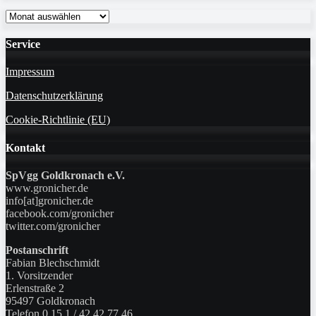
Monatsarchiv
Service
Impressum
Datenschutzerklärung
Cookie-Richtlinie (EU)
Kontakt
SpVgg Goldkronach e.V.
www.gronicher.de
info[at]gronicher.de
facebook.com/gronicher
twitter.com/gronicher
Postanschrift
Fabian Blechschmidt
1. Vorsitzender
Erlenstraße 2
95497 Goldkronach
Telefon 0 15 1 / 42 42 77 46