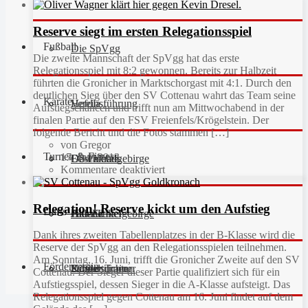
Reserve siegt im ersten Relegationsspiel
Fußball
Die SpVgg
Die zweite Mannschaft der SpVgg hat das erste
Relegationsspiel mit 8:2 gewonnen. Bereits zur Halbzeit
führten die Gronicher in Marktschorgast mit 4:1. Durch den
deutlichen Sieg über den SV Cottenau wahrt das Team seine
Karate
Vereinsführung
Hefdla
Aufstiegschancen und trifft nun am Mittwochabend in der
finalen Partie auf den FSV Freienfels/Krögelstein. Der
folgende Bericht und die Fotos stammen […]
von Gregor
Turnen & Fitness
17. Juni 2013
Geschichte
Downloads
FC Fichtelgebirge
Kommentare deaktiviert
Relegation! Reserve kickt um den Aufstieg
Darts
Fan-Artikel
Galerie
JFG Fichtelgebirge
Aktuell
Dank ihres zweiten Tabellenplatzes in der B-Klasse wird die
Reserve der SpVgg an den Relegationsspielen teilnehmen.
Am Sonntag, 16. Juni, trifft die Gronicher Zweite auf den SV
Förderverein
Partner
Schiedsrichter
Unsere Trainer
Kinderturnen
Cottenau. Der Sieger dieser Partie qualifiziert sich für ein
Aufstiegsspiel, dessen Sieger in die A-Klasse aufsteigt. Das
Relegationsspiel gegen Cottenau am 16. Juni findet auf dem