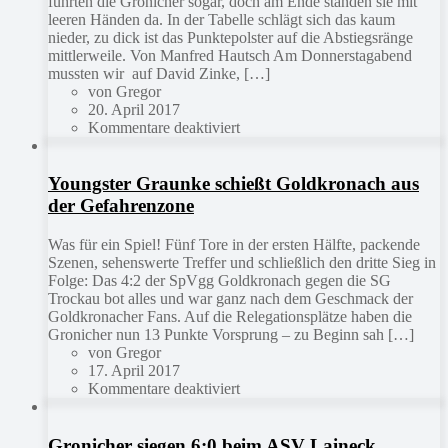
führten die Gronicher sogar, doch am Ende standen sie mit
leeren Händen da. In der Tabelle schlägt sich das kaum
nieder, zu dick ist das Punktepolster auf die Abstiegsränge
mittlerweile. Von Manfred Hautsch Am Donnerstagabend
mussten wir auf David Zinke, […]
von Gregor
20. April 2017
Kommentare deaktiviert
Youngster Graunke schießt Goldkronach aus
der Gefahrenzone
Was für ein Spiel! Fünf Tore in der ersten Hälfte, packende
Szenen, sehenswerte Treffer und schließlich den dritte Sieg in
Folge: Das 4:2 der SpVgg Goldkronach gegen die SG
Trockau bot alles und war ganz nach dem Geschmack der
Goldkronacher Fans. Auf die Relegationsplätze haben die
Gronicher nun 13 Punkte Vorsprung – zu Beginn sah […]
von Gregor
17. April 2017
Kommentare deaktiviert
Gronicher siegen 6:0 beim ASV Laineck