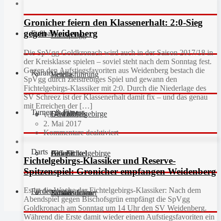
Gronicher feiern den Klassenerhalt: 2:0-Sieg
gegen Weidenberg
Fußball
Die SpVgg
Die SpVgg Goldkronach wird auch in der Saison 2017/18 in
der Kreisklasse spielen – soviel steht nach dem Sonntag fest.
Gegen den Aufstiegsfavoriten aus Weidenberg bestach die
Karate
Vereinsführung
Hefdla
SpVgg durch zielstrebiges Spiel und gewann den
Fichtelgebirgs-Klassiker mit 2:0. Durch die Niederlage des
SV Schreez ist der Klassenerhalt damit fix – und das genau
mit Erreichen der […]
Turnen & Fitness
Geschichte
Downloads
FC Fichtelgebirge
von Manfred
2. Mai 2017
Kommentare deaktiviert
Darts
Fan-Artikel
Galerie
JFG Fichtelgebirge
Aktuell
Fichtelgebirgs-Klassiker und Reserve-
Spitzenspiel: Gronicher empfangen Weidenberg
Es ist die Woche der Fichtelgebirgs-Klassiker: Nach dem
Förderverein
Partner
Schiedsrichter
Unsere Trainer
Kinderturnen
Abendspiel gegen Bischofsgrün empfängt die SpVgg
Goldkronach am Sonntag um 14 Uhr den SV Weidenberg.
Während die Erste damit wieder einem Aufstiegsfavoriten ein