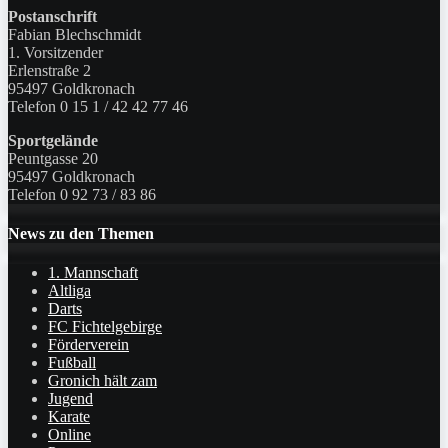
Postanschrift
Fabian Blechschmidt
1. Vorsitzender
Erlenstraße 2
95497 Goldkronach
Telefon 0 15 1 / 42 42 77 46
Sportgelände
Peuntgasse 20
95497 Goldkronach
Telefon 0 92 73 / 83 86
News zu den Themen
1. Mannschaft
Altliga
Darts
FC Fichtelgebirge
Förderverein
Fußball
Gronich hält zam
Jugend
Karate
Online