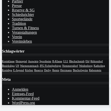
Partner
Presse
Reserve & SG
Schiedsrichter
Sportgelände
Tradition
Turnen & Fitness
Veranstaltungen
Verein
Vereinsleben
Schlagwörter
Kreisklasse
Heimspiel
Auswärts
Sportheim
B-Klasse
U11
Blechschmidt
Ehl
Röhrenhof
Bezirksliga
U9
Warmensteinach
JFG Fichtelgebirge
Nemmersdorf
Weidenberg
Katholing
Kreisliga
E-Jugend
Körber
Reserve
Derby
Remis
Herrmann
Bischofsgrün
Rabenstein
Meta
Anmelden
Eintrags-Feed
Kommentar-Feed
WordPress.org