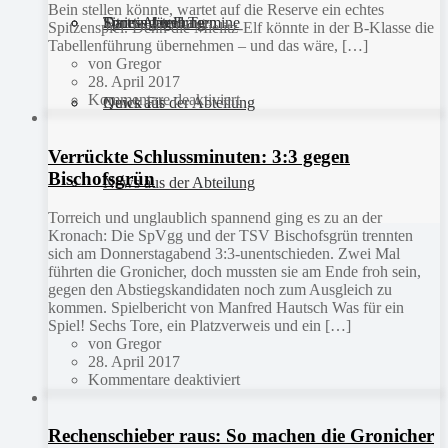
Bein stellen könnte, wartet auf die Reserve ein echtes
Sportanlagen
Training und Termine
Fitness für Frauen
Darts-Abteilung
Spitzenspiel. Denn die Mielitz-Elf könnte in der B-Klasse die
Tabellenführung übernehmen – und das wäre, […]
von Gregor
28. April 2017
Kommentare deaktiviert
Quick Fit
News aus der Abteilung
Verrückte Schlussminuten: 3:3 gegen
Bischofsgrün
News aus der Abteilung
Torreich und unglaublich spannend ging es zu an der
Kronach: Die SpVgg und der TSV Bischofsgrün trennten
sich am Donnerstagabend 3:3-unentschieden. Zwei Mal
führten die Gronicher, doch mussten sie am Ende froh sein,
gegen den Abstiegskandidaten noch zum Ausgleich zu
kommen. Spielbericht von Manfred Hautsch Was für ein
Spiel! Sechs Tore, ein Platzverweis und ein […]
von Gregor
28. April 2017
Kommentare deaktiviert
Rechenschieber raus: So machen die Gronicher