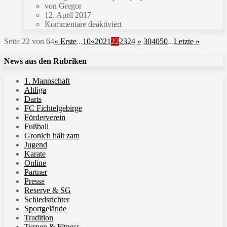
von Gregor
12. April 2017
Kommentare deaktiviert
Seite 22 von 64
« Erste
...
10
«
20
21
22
23
24
»
30
40
50
...
Letzte »
News aus den Rubriken
1. Mannschaft
Altliga
Darts
FC Fichtelgebirge
Förderverein
Fußball
Gronich hält zam
Jugend
Karate
Online
Partner
Presse
Reserve & SG
Schiedsrichter
Sportgelände
Tradition
Turnen & Fitness