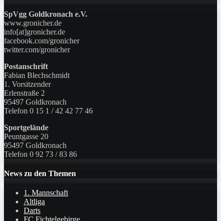
SpVgg Goldkronach e.V.
www.gronicher.de
info[at]gronicher.de
facebook.com/gronicher
twitter.com/gronicher
Postanschrift
Fabian Blechschmidt
1. Vorsitzender
Erlenstraße 2
95497 Goldkronach
Telefon 0 15 1 / 42 42 77 46
Sportgelände
Peuntgasse 20
95497 Goldkronach
Telefon 0 92 73 / 83 86
News zu den Themen
1. Mannschaft
Altliga
Darts
FC Fichtelgebirge