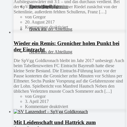
Aufstiegsanwärter mit 3:1 – und das durchaus verdient. Bei
Sportanlagen
Training und Termine
Fitness für Frauen
Darts-Abteilung
der SpVgg coachte Spielertrainer Riedel zunächst von der
Seitenlinie, außerdem fehlten Schullerus, Franz […]
von Gregor
20. August 2017
Kommentare deaktiviert
Quick Fit
News aus der Abteilung
Wieder ein Remis: Gronicher holen Punkt bei
der Eintracht
News aus der Abteilung
Die SpVgg Goldkronach bleibt im Jahr 2017 unbesiegt: Auch
beim Tabellenzweiten FC Eintracht Bayreuth hatte diese
kleine Serie Bestand. Die Eintracht-Führung kurz vor der
Pause konterten die Gronicher zehn Minuten vor Schluss per
Elfmeter. Sechs Punkte Vorsprung auf die Gefahrenzone sind
der Lohn. Spielbericht von Manfred Hautsch Neben den
üblichen Verletzten musste Coach Sommerer auch […]
von Gregor
3. April 2017
Kommentare deaktiviert
Mit Leidenschaft und Hattrick zum