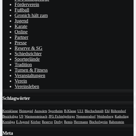
Förderverein
Fußball
Gronich hält zam
Jugend
Karate
Online
Partner
Presse
Reserve & SG
Schiedsrichter
Sportgelände
Tradition
Turnen & Fitness
Veranstaltungen
Verein
Vereinsleben
Schlagwörter
Kreisklasse
Heimspiel
Auswärts
Sportheim
B-Klasse
U11
Blechschmidt
Ehl
Röhrenhof
Bezirksliga
U9
Warmensteinach
JFG Fichtelgebirge
Nemmersdorf
Weidenberg
Katholing
Kreisliga
E-Jugend
Körber
Reserve
Derby
Remis
Herrmann
Bischofsgrün
Rabenstein
Meta