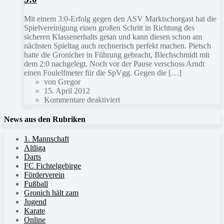
Mit einem 3:0-Erfolg gegen den ASV Marktschorgast hat die
Spielvereinigung einen großen Schritt in Richtung des
sicheren Klassenerhalts getan und kann diesen schon am
nächsten Spieltag auch rechnerisch perfekt machen. Pietsch
hatte die Gronicher in Führung gebracht, Blechschmidt mit
dem 2:0 nachgelegt. Noch vor der Pause verschoss Arndt
einen Foulelfmeter für die SpVgg. Gegen die […]
von Gregor
15. April 2012
Kommentare deaktiviert
News aus den Rubriken
1. Mannschaft
Altliga
Darts
FC Fichtelgebirge
Förderverein
Fußball
Gronich hält zam
Jugend
Karate
Online