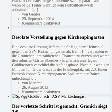
Halbzeit durchaus einige spannende Szenen parat – auch
wenn beide Teams wahrlich kein Fußballfeuerwerk
abbrannten. […]
von Gregor
25. September 2014
Kommentare deaktiviert
Desolate Vorstellung gegen Kirchenpingarten
Eine desolate Leistung lieferte die SpVgg beim Heimspiel
gegen den SSV Kirchenpingarten ab. Beim 1:4 verpassten es
die Gronicher, ihre zahlreichen Chancen zu nutzen und waren
den robusten Gästen überdies kämpferisch unterlegen.
Goldkronach verschlief die Anfangsphase. Nach nur wenigen
Minuten führte der Gast aus der Frankenpfalz mit 2:0. Einen
Freistoß konnte Kirchenpingartens Spielertrainer Bauer
unbedrängt […]
von Manfred
26. August 2013
Kommentare deaktiviert
Der vorletzte Schritt ist gemacht: Gronich siegt
3:0