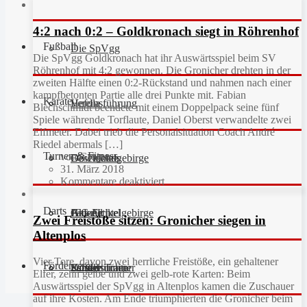
4:2 nach 0:2 – Goldkronach siegt in Röhrenhof
Fußball
Die SpVgg
Die SpVgg Goldkronach hat ihr Auswärtsspiel beim SV
Röhrenhof mit 4:2 gewonnen. Die Gronicher drehten in der
zweiten Hälfte einen 0:2-Rückstand und nahmen nach einer
kampfbetonten Partie alle drei Punkte mit. Fabian
Karate
Vereinsführung
Hefdla
Blechschmidt beendete mit einem Doppelpack seine fünf
Spiele währende Torflaute, Daniel Oberst verwandelte zwei
Elfmeter. Dabei trieb die Personalsituation Coach André
Riedel abermals […]
Turnen & Fitness
von Gregor
Geschichte
Downloads
FC Fichtelgebirge
31. März 2018
Kommentare deaktiviert
Darts
Fan-Artikel
Galerie
JFG Fichtelgebirge
Aktuell
Zwei Freistöße sitzen: Gronicher siegen in
Altenplos
Vier Tore, davon zwei herrliche Freistöße, ein gehaltener
Förderverein
Partner
Schiedsrichter
Unsere Trainer
Kinderturnen
Elfer, zehn gelbe und zwei gelb-rote Karten: Beim
Auswärtsspiel der SpVgg in Altenplos kamen die Zuschauer
auf ihre Kosten. Am Ende triumphierten die Gronicher beim