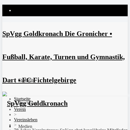
SpVgg Goldkronach Die Gronicher •
Fußball, Karate, Turnen und Gymnastik,
Dart • FC Fichtelgebirge
Startseite
Startseite
Der Verein
>
Verein
>
Vereinsleben
>
Medien