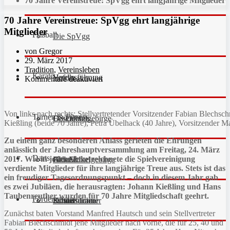
70 Jahre Vereinstreue: SpVgg ehrt langjährige Mitglieder
70 Jahre Vereinstreue: SpVgg ehrt langjährige
Mitglieder
Fußball
Die SpVgg
von Gregor
29. März 2017
Tradition
,
Vereinsleben
Karate
Vereinsführung
Hefdla
Kommentare deaktiviert
Von links nach rechts: Stellvertretender Vorsitzender Fabian Blechsc
Turnen & Fitness
Geschichte
Downloads
FC Fichtelgebirge
Kießling (beide 70 Jahre), Petra Übelhack (40 Jahre), Vorsitzender 
Zu einem ganz besonderen Anlass gerieten die Ehrungen
anlässlich der Jahreshauptversammlung am Freitag, 24. März
Darts
2017. Wie in jedem Jahr zeichnete die Spielvereinigung
Fan-Artikel
Galerie
JFG Fichtelgebirge
Aktuell
verdiente Mitglieder für ihre langjährige Treue aus. Stets ist das
ein freudiger Tagesordnungspunkt – doch in diesem Jahr gab
es zwei Jubiläen, die herausragten: Johann Kießling und Hans
Taubenreuther wurden für 70 Jahre Mitgliedschaft geehrt.
Förderverein
Partner
Schiedsrichter
Unsere Trainer
Kinderturnen
Zunächst baten Vorstand Manfred Hautsch und sein Stellvertreter
Fabian Blechschmidt jene Mitglieder nach vorne, die für 25, 40 und