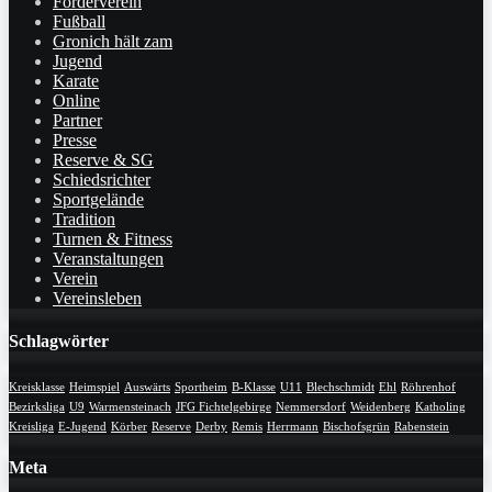
Förderverein
Fußball
Gronich hält zam
Jugend
Karate
Online
Partner
Presse
Reserve & SG
Schiedsrichter
Sportgelände
Tradition
Turnen & Fitness
Veranstaltungen
Verein
Vereinsleben
Schlagwörter
Kreisklasse
Heimspiel
Auswärts
Sportheim
B-Klasse
U11
Blechschmidt
Ehl
Röhrenhof
Bezirksliga
U9
Warmensteinach
JFG Fichtelgebirge
Nemmersdorf
Weidenberg
Katholing
Kreisliga
E-Jugend
Körber
Reserve
Derby
Remis
Herrmann
Bischofsgrün
Rabenstein
Meta