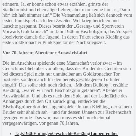
erinnern. Ja, er könne schon etwas erzählen, grinste der
Stadtchronist und ehemalige Lehrer, aber man kenne ihn ja: „Dann
hör‘ ich halt nimmer auf.“ Die Versammlung ließ sich dennoch vom
ersten Punktspiel nach dem Zweiten Weltkrieg berichten und
lauschte gespannt. Dieses bestritt der „Gesang- und Sportverein
Vorwärts Goldkronach“ im Jahr 1946 in Bischofsgrün, das Vorspiel
absolvierte damals die Jugend. In deren Trikot schoss Kießling das
erste Goldkronacher Punktspieltor der Nachkriegszeit.
Vor 70 Jahren: Abenteuer Auswärtsfahrt
Die im Anschluss spielende erste Mannschaft verlor zwar – im
Gedächtnis blieb aber vor allem, dass der Bruder des Geehrten sich
bei diesem Spiel nicht nur unmittelbar am Goldkronacher Tor
postierte, sondern auch für den bereits geschlagenen Torhüter
eingriff. Das sollte sich noch rächen. „Mit dem Bulldog“, erzählte
Kießling, „waren wir nach Bischofsgrün gefahren“: Abenteuer
Auswärtsfahrt. Und als es nach dem Spiel auf der Ladefläche des
Anhängers durch den Ort zurück ging, entdeckten die
Bischofsgrüner dort den Jugendspieler Johann Kießling, der seinem
Bruder sehr ähnlich sah – und für dessen Untaten zur Rechenschaft
gezogen wurde. Das war, man muss es sich noch einmal
vergegenwärtigen, vor genau 70 Jahren.
Tags
1946
Ehrungen
Geschichte
Kießling
Taubenreuther