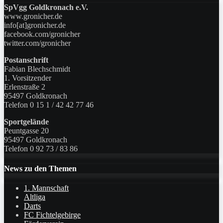
SpVgg Goldkronach e.V.
www.gronicher.de
info[at]gronicher.de
facebook.com/gronicher
twitter.com/gronicher
Postanschrift
Fabian Blechschmidt
1. Vorsitzender
Erlenstraße 2
95497 Goldkronach
Telefon 0 15 1 / 42 42 77 46
Sportgelände
Peuntgasse 20
95497 Goldkronach
Telefon 0 92 73 / 83 86
News zu den Themen
1. Mannschaft
Altliga
Darts
FC Fichtelgebirge