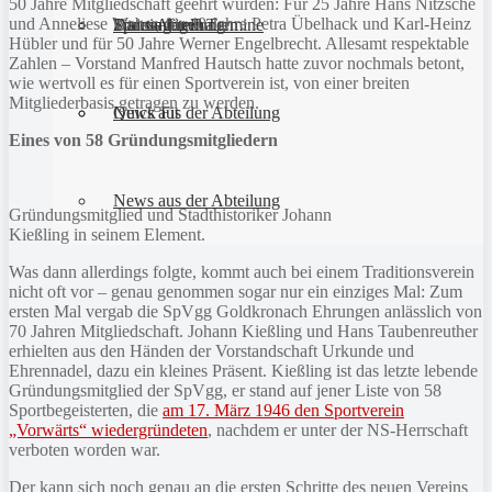
50 Jahre Mitgliedschaft geehrt wurden: Für 25 Jahre Hans Nitzsche
und Anneliese Weber, für 40 Jahre Petra Übelhack und Karl-Heinz
Sportanlagen
Training und Termine
Fitness für Frauen
Darts-Abteilung
Hübler und für 50 Jahre Werner Engelbrecht. Allesamt respektable
Zahlen – Vorstand Manfred Hautsch hatte zuvor nochmals betont,
wie wertvoll es für einen Sportverein ist, von einer breiten
Mitgliederbasis getragen zu werden.
Quick Fit
News aus der Abteilung
Eines von 58 Gründungsmitgliedern
News aus der Abteilung
Gründungsmitglied und Stadthistoriker Johann
Kießling in seinem Element.
Was dann allerdings folgte, kommt auch bei einem Traditionsverein
nicht oft vor – genau genommen sogar nur ein einziges Mal: Zum
ersten Mal vergab die SpVgg Goldkronach Ehrungen anlässlich von
70 Jahren Mitgliedschaft. Johann Kießling und Hans Taubenreuther
erhielten aus den Händen der Vorstandschaft Urkunde und
Ehrennadel, dazu ein kleines Präsent. Kießling ist das letzte lebende
Gründungsmitglied der SpVgg, er stand auf jener Liste von 58
Sportbegeisterten, die
am 17. März 1946 den Sportverein
„Vorwärts“ wiedergründeten
, nachdem er unter der NS-Herrschaft
verboten worden war.
Der kann sich noch genau an die ersten Schritte des neuen Vereins