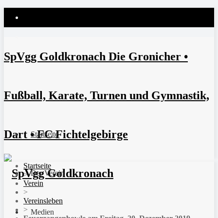
SpVgg Goldkronach Die Gronicher •
Fußball, Karate, Turnen und Gymnastik,
Dart • FC Fichtelgebirge
Startseite
Startseite
Der Verein
>
Verein
>
Vereinsleben
>
Medien