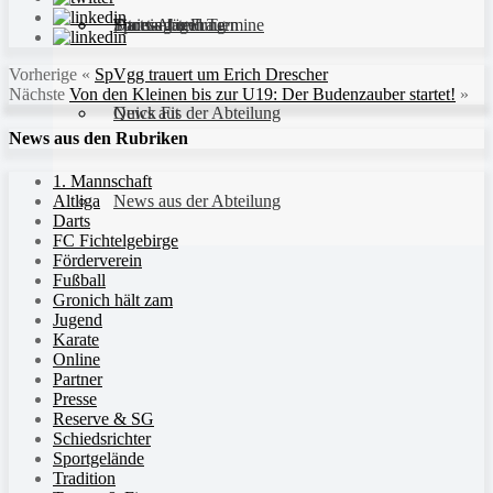
Sportanlagen
Training und Termine
Fitness für Frauen
Darts-Abteilung
Vorherige
«
SpVgg trauert um Erich Drescher
Nächste
Von den Kleinen bis zur U19: Der Budenzauber startet!
»
Quick Fit
News aus der Abteilung
News aus den Rubriken
1. Mannschaft
Altliga
News aus der Abteilung
Darts
FC Fichtelgebirge
Förderverein
Fußball
Gronich hält zam
Jugend
Karate
Online
Partner
Presse
Reserve & SG
Schiedsrichter
Sportgelände
Tradition