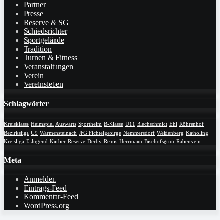
Partner
Presse
Reserve & SG
Schiedsrichter
Sportgelände
Tradition
Turnen & Fitness
Veranstaltungen
Verein
Vereinsleben
Schlagwörter
Kreisklasse
Heimspiel
Auswärts
Sportheim
B-Klasse
U11
Blechschmidt
Ehl
Röhrenhof
Bezirksliga
U9
Warmensteinach
JFG Fichtelgebirge
Nemmersdorf
Weidenberg
Katholing
Kreisliga
E-Jugend
Körber
Reserve
Derby
Remis
Herrmann
Bischofsgrün
Rabenstein
Meta
Anmelden
Eintrags-Feed
Kommentar-Feed
WordPress.org