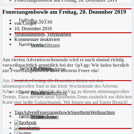
Feuerzangenbowle am Freitag, 20. Dezember 2019
Feuerzangenbowle am Freitag, 20. Dezember 2019
Fußball
Die SpVgg
von Gregor
10. Dezember 2019
Veranstaltungen
,
Vereinsleben
Kommentare deaktiviert
Karate
Vereinsführung
Hefdla
Am vierten Adventswochenende wird es noch einmal richtig
vorweihnachtlich gemütlich bei der SpVgg: Wir laden herzlich
Turnen & Fitness
Geschichte
Downloads
FC Fichtelgebirge
zur Feuerzangenbowle über offenem Feuer ein!
Am Abend des Freitag, 20. Dezember, bieten wir den
stimmungsvollen Start in das letzte Wochenende des Advents.
Schon zum vierten Mal lädt die SpVgg zu diesem stimmungsvollen
Darts
Fan-Artikel
Galerie
JFG Fichtelgebirge
Aktuell
Termin. Dazu serviert unser Sportheim-Team zusätzlich zur üblichen
Karte eine heiße Gulaschsuppe. Wir freuen uns auf Euren Besuch!
Tags
Advent
Feuerzangebowle
Sportheim
Weihnachten
Förderverein
Partner
Schiedsrichter
Unsere Trainer
Kinderturnen