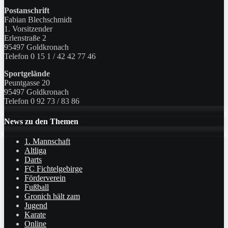
Postanschrift
Fabian Blechschmidt
1. Vorsitzender
Erlenstraße 2
95497 Goldkronach
Telefon 0 15 1 / 42 42 77 46
Sportgelände
Peuntgasse 20
95497 Goldkronach
Telefon 0 92 73 / 83 86
News zu den Themen
1. Mannschaft
Altliga
Darts
FC Fichtelgebirge
Förderverein
Fußball
Gronich hält zam
Jugend
Karate
Online