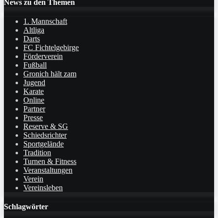
News zu den Themen
1. Mannschaft
Altliga
Darts
FC Fichtelgebirge
Förderverein
Fußball
Gronich hält zam
Jugend
Karate
Online
Partner
Presse
Reserve & SG
Schiedsrichter
Sportgelände
Tradition
Turnen & Fitness
Veranstaltungen
Verein
Vereinsleben
Schlagwörter