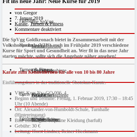
Fit ins neue Jahr: Neue Kurse für 2019
von Gregor
7. Januar 2019
Fußball
Die SpVgg
Karate
,
Turnen & Fitness
Kommentare deaktiviert
Die SpVgg Goldkronach bietet in Zusammenarbeit mit der
Karate
Volkshochschule (VHS) auch im Frühjahr 2019 verschiedene
Vereinsführung
Hefdla
Kurse für Sport und Gesundheit an. Wer fit in das neue Jahr
starten möchte, sollte sich die Angebote näher ansehen!
Turnen & Fitness
Geschichte
Downloads
FC Fichtelgebirge
Karate zum Kennenlernen für alle von 10 bis 80 Jahre
Einführungskurs in das traditionelle Shotokan-Karate.
VHS-Kurs Nr.: GO 006_4
Darts
Fan-Artikel
Galerie
JFG Fichtelgebirge
Aktuell
Beginn und Termine: Freitag, 1. Februar 2019, 17:30 – 18:45
Uhr (10 Abende)
Ort: Alexander-von-Humboldt-Schule, Turnhalle
(Hintereingang)
Förderverein
Partner
Schiedsrichter
Unsere Trainer
Kinderturnen
Bitte mitbringen: bequeme Kleidung (barfuß)
Gebühr: 30 €
Leitung: Horst Lindner, Reiner Hieckmann