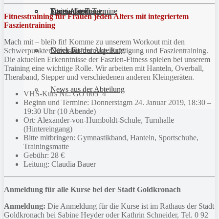
Sportanlagen
Training und Termine
Fitness für Frauen
Darts-Abteilung
Fitnesstraining für Frauen jeden Alters mit integriertem
Faszientraining
Mach mit – bleib fit! Komme zu unserem Workout mit den
Quick Fit
News aus der Abteilung
Schwerpunkten Kreislauftraining, Kräftigung und Faszientraining.
Die aktuellen Erkenntnisse der Faszien-Fitness spielen bei unserem
Training eine wichtige Rolle. Wir arbeiten mit Hanteln, Overball,
Theraband, Stepper und verschiedenen anderen Kleingeräten.
News aus der Abteilung
VHS-Kurs Nr.: GO 005_4
Beginn und Termine: Donnerstagm 24. Januar 2019, 18:30 –
19:30 Uhr (10 Abende)
Ort: Alexander-von-Humboldt-Schule, Turnhalle
(Hintereingang)
Bitte mitbringen: Gymnastikband, Hanteln, Sportschuhe,
Trainingsmatte
Gebühr: 28 €
Leitung: Claudia Bauer
Anmeldung für alle Kurse bei der Stadt Goldkronach
Anmeldung:
Die Anmeldung für die Kurse ist im Rathaus der Stadt
Goldkronach bei Sabine Heyder oder Kathrin Schneider, Tel. 0 92