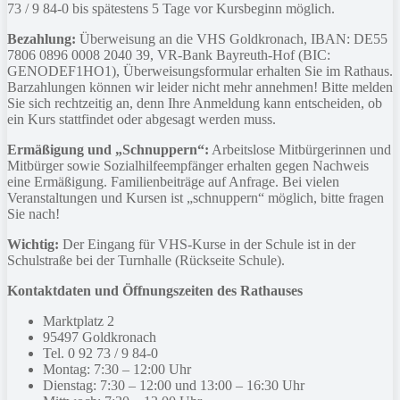
73 / 9 84-0 bis spätestens 5 Tage vor Kursbeginn möglich.
Bezahlung:
Überweisung an die VHS Goldkronach, IBAN: DE55
7806 0896 0008 2040 39, VR-Bank Bayreuth-Hof (BIC:
GENODEF1HO1), Überweisungsformular erhalten Sie im Rathaus.
Barzahlungen können wir leider nicht mehr annehmen! Bitte melden
Sie sich rechtzeitig an, denn Ihre Anmeldung kann entscheiden, ob
ein Kurs stattfindet oder abgesagt werden muss.
Ermäßigung und „Schnuppern“:
Arbeitslose Mitbürgerinnen und
Mitbürger sowie Sozialhilfeempfänger erhalten gegen Nachweis
eine Ermäßigung. Familienbeiträge auf Anfrage. Bei vielen
Veranstaltungen und Kursen ist „schnuppern“ möglich, bitte fragen
Sie nach!
Wichtig:
Der Eingang für VHS-Kurse in der Schule ist in der
Schulstraße bei der Turnhalle (Rückseite Schule).
Kontaktdaten und Öffnungszeiten des Rathauses
Marktplatz 2
95497 Goldkronach
Tel. 0 92 73 / 9 84-0
Montag: 7:30 – 12:00 Uhr
Dienstag: 7:30 – 12:00 und 13:00 – 16:30 Uhr