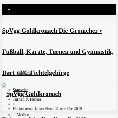
SpVgg Goldkronach Die Gronicher •
Fußball, Karate, Turnen und Gymnastik,
Dart • FC Fichtelgebirge
Startseite
Startseite
Der Verein
>
Turnen & Fitness
>
Fit ins neue Jahr: Neue Kurse für 2019
Medien