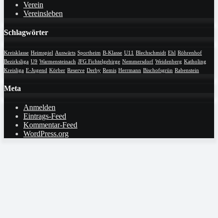
Verein
Vereinsleben
Schlagwörter
Kreisklasse
Heimspiel
Auswärts
Sportheim
B-Klasse
U11
Blechschmidt
Ehl
Röhrenhof
Bezirksliga
U9
Warmensteinach
JFG Fichtelgebirge
Nemmersdorf
Weidenberg
Katholing
Kreisliga
E-Jugend
Körber
Reserve
Derby
Remis
Herrmann
Bischofsgrün
Rabenstein
Meta
Anmelden
Eintrags-Feed
Kommentar-Feed
WordPress.org