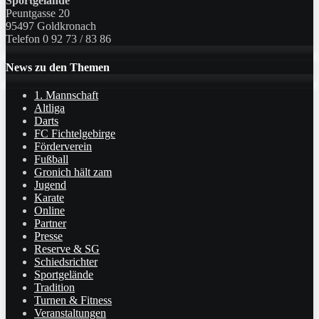
Sportgelände
Peuntgasse 20
95497 Goldkronach
Telefon 0 92 73 / 83 86
News zu den Themen
1. Mannschaft
Altliga
Darts
FC Fichtelgebirge
Förderverein
Fußball
Gronich hält zam
Jugend
Karate
Online
Partner
Presse
Reserve & SG
Schiedsrichter
Sportgelände
Tradition
Turnen & Fitness
Veranstaltungen