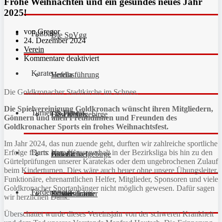
Frohe Weihnachten und ein gesundes neues Jahr
2025!
von Gregor
Fußball
Die SpVgg
24. Dezember 2024
Verein
Kommentare deaktiviert
Karate
Vereinsführung
Hefdla
Die Goldkronacher Stadtkirche im Schnee.
Die Spielvereinigung Goldkronach wünscht ihren Mitgliedern,
Turnen & Fitness
Geschichte
Downloads
FC Fichtelgebirge
Gönnern und allen Freundinnen und Freunden des
Goldkronacher Sports ein frohes Weihnachtsfest.
Im Jahr 2024, das nun zuende geht, durften wir zahlreiche sportliche
Darts
Erfolge feiern: Vom Klassenerhalt in der Bezirksliga bis hin zu den
Fan-Artikel
Galerie
JFG Fichtelgebirge
Aktuell
Gürtelprüfungen unserer Karatekas oder dem ungebrochenen Zulauf
beim Kinderturnen. Dies wäre auch heuer ohne unsere Übungsleiter,
Funktionäre, ehrenamtlichen Helfer, Mitglieder, Sponsoren und viele
Goldkronacher Sportanhänger nicht möglich gewesen. Dafür sagen
Förderverein
Partner
Schiedsrichter
Unsere Trainer
Kinderturnen
wir herzlichen Dank.
Überschattet wurde dieses Vereinsjahr von der schweren Krankheit