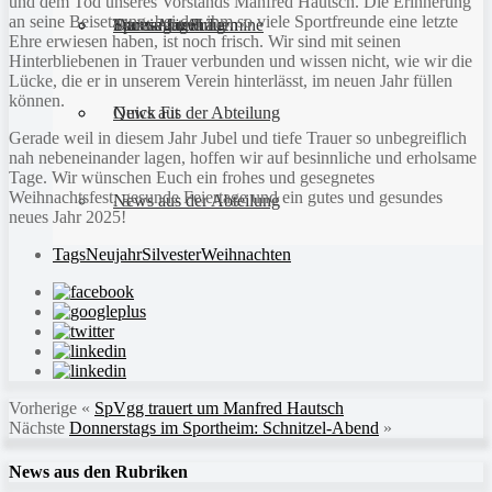
und dem Tod unseres Vorstands Manfred Hautsch. Die Erinnerung
an seine Beisetzung, bei der ihm so viele Sportfreunde eine letzte
Sportanlagen
Training und Termine
Fitness für Frauen
Darts-Abteilung
Ehre erwiesen haben, ist noch frisch. Wir sind mit seinen
Hinterbliebenen in Trauer verbunden und wissen nicht, wie wir die
Lücke, die er in unserem Verein hinterlässt, im neuen Jahr füllen
können.
Quick Fit
News aus der Abteilung
Gerade weil in diesem Jahr Jubel und tiefe Trauer so unbegreiflich
nah nebeneinander lagen, hoffen wir auf besinnliche und erholsame
Tage. Wir wünschen Euch ein frohes und gesegnetes
Weihnachtsfest, gesunde Feiertage und ein gutes und gesundes
News aus der Abteilung
neues Jahr 2025!
Tags
Neujahr
Silvester
Weihnachten
Vorherige
«
SpVgg trauert um Manfred Hautsch
Nächste
Donnerstags im Sportheim: Schnitzel-Abend
»
News aus den Rubriken