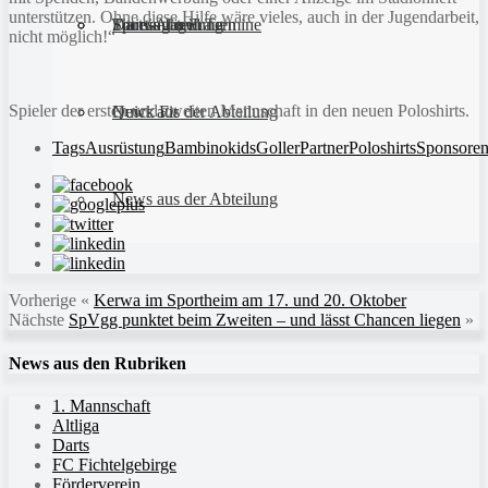
unterstützen. Ohne diese Hilfe wäre vieles, auch in der Jugendarbeit,
Sportanlagen
Training und Termine
Fitness für Frauen
Darts-Abteilung
nicht möglich!“
Spieler der ersten und zweiten Mannschaft in den neuen Poloshirts.
Quick Fit
News aus der Abteilung
Tags
Ausrüstung
Bambinokids
Goller
Partner
Poloshirts
Sponsore
News aus der Abteilung
Vorherige
«
Kerwa im Sportheim am 17. und 20. Oktober
Nächste
SpVgg punktet beim Zweiten – und lässt Chancen liegen
»
News aus den Rubriken
1. Mannschaft
Altliga
Darts
FC Fichtelgebirge
Förderverein