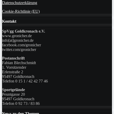
Datenschutzerklärung
Cookie-Richtlinie (EU)
Kontakt
SpVgg Goldkronach e.V.
www.gronicher.de
info[at]gronicher.de
facebook.com/gronicher
twitter.com/gronicher
Postanschrift
Fabian Blechschmidt
1. Vorsitzender
Erlenstraße 2
95497 Goldkronach
Telefon 0 15 1 / 42 42 77 46
Sportgelände
Peuntgasse 20
95497 Goldkronach
Telefon 0 92 73 / 83 86
News zu den Themen