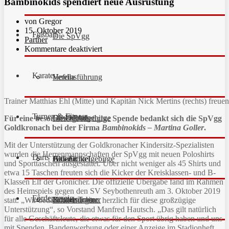
Bambinokids spendiert neue Ausrüstung
von Gregor
15. Oktober 2019
Fußball
Die SpVgg
Partner
Kommentare deaktiviert
Karate
Vereinsführung
Hefdla
Trainer Matthias Ehl (Mitte) und Kapitän Nick Mertins (rechts) freue
Turnen & Fitness
Geschichte
Downloads
FC Fichtelgebirge
Für eine besonders großzügige Spende bedankt sich die SpVgg
Goldkronach bei der Firma
Bambinokids – Martina Goller
.
Mit der Unterstützung der Goldkronacher Kindersitz-Spezialisten
wurden die Herrenmannschaften der SpVgg mit neuen Poloshirts
Darts
Fan-Artikel
Galerie
JFG Fichtelgebirge
Aktuell
und Sporttaschen ausgestattet. Über nicht weniger als 45 Shirts und
etwa 15 Taschen freuten sich die Kicker der Kreisklassen- und B-
Klassen Elf der Gronicher. Die offizielle Übergabe fand im Rahmen
des Heimspiels gegen den SV Seybothenreuth am 3. Oktober 2019
Förderverein
Partner
Schiedsrichter
Unsere Trainer
Kinderturnen
statt. „Wir bedanken uns ganz herzlich für diese großzügige
Unterstützung“, so Vorstand Manfred Hautsch. „Das gilt natürlich
für alle Geschäftsleute, die etwas für den Sport übrig haben und uns
mit Spenden, Bandenwerbung oder einer Anzeige im Stadionheft