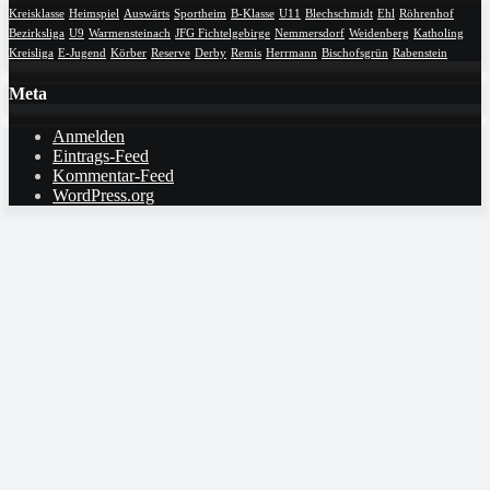
Kreisklasse
Heimspiel
Auswärts
Sportheim
B-Klasse
U11
Blechschmidt
Ehl
Röhrenhof
Bezirksliga
U9
Warmensteinach
JFG Fichtelgebirge
Nemmersdorf
Weidenberg
Katholing
Kreisliga
E-Jugend
Körber
Reserve
Derby
Remis
Herrmann
Bischofsgrün
Rabenstein
Meta
Anmelden
Eintrags-Feed
Kommentar-Feed
WordPress.org