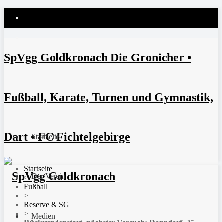
SpVgg Goldkronach Die Gronicher •
Fußball, Karate, Turnen und Gymnastik,
Dart • FC Fichtelgebirge
Startseite
Startseite
Der Verein
>
Fußball
>
Reserve & SG
>
Medien