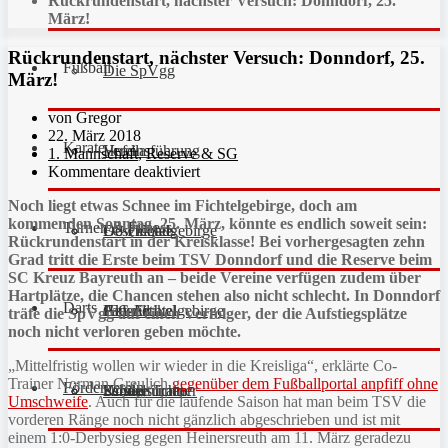
Rückrundenstart, nächster Versuch: Donndorf, 25.
März!
Rückrundenstart, nächster Versuch: Donndorf, 25.
Fußball
Die SpVgg
März!
von Gregor
22. März 2018
Karate
Vereinsführung
Hefdla
1. Mannschaft
,
Reserve & SG
Kommentare deaktiviert
Noch liegt etwas Schnee im Fichtelgebirge, doch am
kommenden Sonntag, 25. März, könnte es endlich soweit sein:
Turnen & Fitness
Geschichte
Downloads
FC Fichtelgebirge
Rückrundenstart in der Kreisklasse! Bei vorhergesagten zehn
Grad tritt die Erste beim TSV Donndorf und die Reserve beim
SC Kreuz Bayreuth an – beide Vereine verfügen zudem über
Hartplätze, die Chancen stehen also nicht schlecht. In Donndorf
Darts
Fan-Artikel
Galerie
JFG Fichtelgebirge
Aktuell
träfe die SpVgg auf einen Verfolger, der die Aufstiegsplätze
noch nicht verloren geben möchte.
„Mittelfristig wollen wir wieder in die Kreisliga“, erklärte Co-
Trainer Norman Greulich
gegenüber dem Fußballportal anpfiff ohne
Förderverein
Partner
Schiedsrichter
Unsere Trainer
Kinderturnen
Umschweife
. Auch für die laufende Saison hat man beim TSV die
vorderen Ränge noch nicht gänzlich abgeschrieben und ist mit
einem 1:0-Derbysieg gegen Heinersreuth am 11. März geradezu