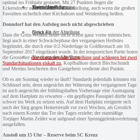
optimal ins Frühjahr gestartet. Mit 27 Punkten liegen die
Sportanlagen
Training und Termine
Fitness für Frauen
Darts-Abteilung
Eckersdorfer auf Platz fünf in Lauerstellung, auch wenn die großen
Favoriten sicherlich eher Kirchahorn und Weidenberg heißen.
Donndorf hat den Aufstieg noch nicht abgeschrieben
Quick Fit
News aus der Abteilung
Dass die Grün-Weißen heuer nicht schon ganz vorne mitmischen,
liegt auch in einer Schwächephase des vergangenen Herbstes
begründet, die durch eine 0:2-Niederlage in Goldkronach am 10.
September 2017 eingeläutet wurde. In der temporeichen Partie boten
News aus der Abteilung
die Gronicher
eine überzeugende Vorstellung und schlugen bei zwei
Standardsituationen eiskalt zu
, Kopfballtore durch Blechschmidt
und Mertins bescherten den Gastgebern verdiente drei Punkte.
Ob es am Sonntag wieder so läuft? Standards jedenfalls könnten ein
Schlüssel sein, denn angesichts der Witterung der vergangenen Tage
ist auch angesichts der frühlingshaften Vorhersage eine Austragung
auf dem Hartplatz zu erwarten – ein gepflegtes Passspiel dürfte hier
schwer ins Werk zu setzen sein. Auf dem Hartplatz ereignete sich
auch der Sieg gegen Heinersreuth vor zwei Wochen, als Greulich
nach einem Konter das Tor des Tages erzielte; der etatmäßige
Torjäger Martin Zeitler war aufgrund einer Sprunggelenksverletzung
ausgefallen.
Anstoß um 15 Uhr – Reserve beim SC Kreuz