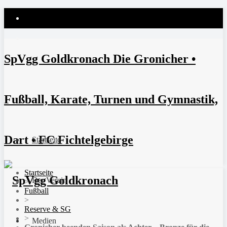
SpVgg Goldkronach Die Gronicher •
Fußball, Karate, Turnen und Gymnastik,
Dart • FC Fichtelgebirge
Startseite
Startseite
Der Verein
>
Fußball
>
Reserve & SG
>
Medien