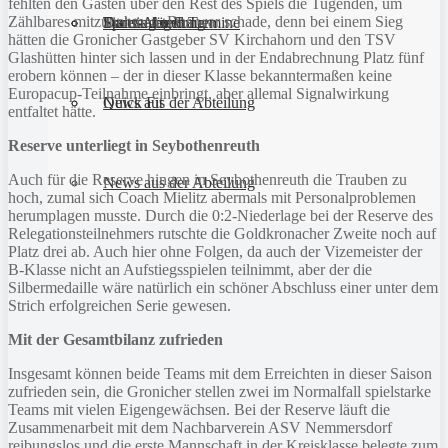
fehlten den Gästen über den Rest des Spiels die Tugenden, um
Zählbares mitzunehmen. Das war schade, denn bei einem Sieg
Sportanlagen
Training und Termine
Fitness für Frauen
Darts-Abteilung
hätten die Gronicher Gastgeber SV Kirchahorn und den TSV
Glashütten hinter sich lassen und in der Endabrechnung Platz fünf
erobern können – der in dieser Klasse bekanntermaßen keine
Europacup-Teilnahme einbringt, aber allemal Signalwirkung
Quick Fit
News aus der Abteilung
entfaltet hätte.
Reserve unterliegt in Seybothenreuth
Auch für die Reserve hingen in Seybothenreuth die Trauben zu
News aus der Abteilung
hoch, zumal sich Coach Mielitz abermals mit Personalproblemen
herumplagen musste. Durch die 0:2-Niederlage bei der Reserve des
Relegationsteilnehmers rutschte die Goldkronacher Zweite noch auf
Platz drei ab. Auch hier ohne Folgen, da auch der Vizemeister der
B-Klasse nicht an Aufstiegsspielen teilnimmt, aber der die
Silbermedaille wäre natürlich ein schöner Abschluss einer unter dem
Strich erfolgreichen Serie gewesen.
Mit der Gesamtbilanz zufrieden
Insgesamt können beide Teams mit dem Erreichten in dieser Saison
zufrieden sein, die Gronicher stellen zwei im Normalfall spielstarke
Teams mit vielen Eigengewächsen. Bei der Reserve läuft die
Zusammenarbeit mit dem Nachbarverein ASV Nemmersdorf
reibungslos und die erste Mannschaft in der Kreisklasse belegte zum