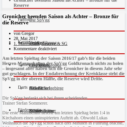
Gronicher beenden Saison als Achter – Bronze für die
Reserve
Gronicher beenden Saison als Achter – Bronze für
Fußball
Die SpVgg
die Reserve
von Gregor
28. Mai 2017
Karate
Vereinsführung
Hefdla
1. Mannschaft
,
Reserve & SG
Kommentare deaktiviert
Am letzten Spieltag der Saison 2016/17 gab’s für die beiden
Herren-Mannschaften der SpVgg Goldkronach nichts zu holen
Turnen & Fitness
Geschichte
Downloads
FC Fichtelgebirge
– insgesamt aber haben sich die Gronicher in diesem Jahr sehr
gut geschlagen. In der Endabrechnung der Kreisklasse steht die
SpVgg in der oberen Hälfte, die Reserve wird Dritte.
Darts
Fan-Artikel
Galerie
JFG Fichtelgebirge
Aktuell
Die SpVgg bedankt sich bei ihrem scheidenden
Trainer Stefan Sommerer.
Förderverein
Partner
Schiedsrichter
Unsere Trainer
Kinderturnen
Die erste Mannschaft lieferte am letzten Spieltag beim 1:4 in
Kirchahorn einen uninspirierten Auftritt ab. Obwohl Lukas
Weihrauch die SpVgg schon nach drei Minuten in Führung brachte,