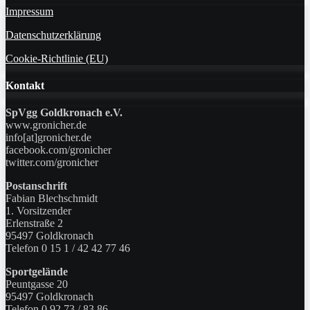
Impressum
Datenschutzerklärung
Cookie-Richtlinie (EU)
Kontakt
SpVgg Goldkronach e.V.
www.gronicher.de
info[at]gronicher.de
facebook.com/gronicher
twitter.com/gronicher
Postanschrift
Fabian Blechschmidt
1. Vorsitzender
Erlenstraße 2
95497 Goldkronach
Telefon 0 15 1 / 42 42 77 46
Sportgelände
Peuntgasse 20
95497 Goldkronach
Telefon 0 92 73 / 83 86