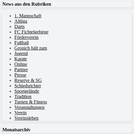
News aus den Rubriken
1. Mannschaft
Altliga
Darts
FC Fichtelgebirge
Förderverein
Fußball
Gronich hält zam
Jugend
Karate
Online
Partner
Presse
Reserve & SG
Schiedsrichter
Sportgelände
Tradition
Turnen & Fitness
Veranstaltungen
Verein
Vereinsleben
Monatsarchiv