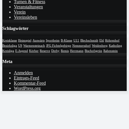
Turnen & Fitness
Veranstaltungen
Verein
Vereinsleben
Schlagwörter
Kreisklasse
Heimspiel
Auswärts
Sportheim
B-Klasse
U11
Blechschmidt
Ehl
Röhrenhof
Bezirksliga
U9
Warmensteinach
JFG Fichtelgebirge
Nemmersdorf
Weidenberg
Katholing
Kreisliga
E-Jugend
Körber
Reserve
Derby
Remis
Herrmann
Bischofsgrün
Rabenstein
Meta
Anmelden
Eintrags-Feed
Kommentar-Feed
WordPress.org