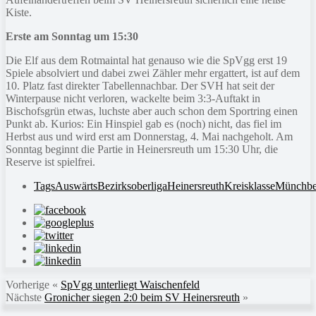
Kiste.
Erste am Sonntag um 15:30
Die Elf aus dem Rotmaintal hat genauso wie die SpVgg erst 19
Spiele absolviert und dabei zwei Zähler mehr ergattert, ist auf dem
10. Platz fast direkter Tabellennachbar. Der SVH hat seit der
Winterpause nicht verloren, wackelte beim 3:3-Auftakt in
Bischofsgrün etwas, luchste aber auch schon dem Sportring einen
Punkt ab. Kurios: Ein Hinspiel gab es (noch) nicht, das fiel im
Herbst aus und wird erst am Donnerstag, 4. Mai nachgeholt. Am
Sonntag beginnt die Partie in Heinersreuth um 15:30 Uhr, die
Reserve ist spielfrei.
Tags
Auswärts
Bezirksoberliga
Heinersreuth
Kreisklasse
Münchbe
Vorherige
«
SpVgg unterliegt Waischenfeld
Nächste
Gronicher siegen 2:0 beim SV Heinersreuth
»