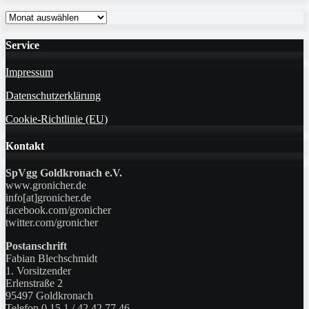
Monatsarchiv
Service
Impressum
Datenschutzerklärung
Cookie-Richtlinie (EU)
Kontakt
SpVgg Goldkronach e.V.
www.gronicher.de
info[at]gronicher.de
facebook.com/gronicher
twitter.com/gronicher
Postanschrift
Fabian Blechschmidt
1. Vorsitzender
Erlenstraße 2
95497 Goldkronach
Telefon 0 15 1 / 42 42 77 46