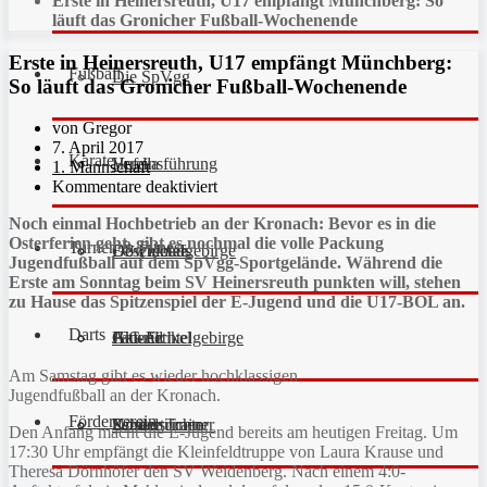
Erste in Heinersreuth, U17 empfängt Münchberg: So
läuft das Gronicher Fußball-Wochenende
Erste in Heinersreuth, U17 empfängt Münchberg:
Fußball
Die SpVgg
So läuft das Gronicher Fußball-Wochenende
von Gregor
7. April 2017
Karate
Vereinsführung
Hefdla
1. Mannschaft
Kommentare deaktiviert
Noch einmal Hochbetrieb an der Kronach: Bevor es in die
Osterferien geht, gibt es nochmal die volle Packung
Turnen & Fitness
Geschichte
Downloads
FC Fichtelgebirge
Jugendfußball auf dem SpVgg-Sportgelände. Während die
Erste am Sonntag beim SV Heinersreuth punkten will, stehen
zu Hause das Spitzenspiel der E-Jugend und die U17-BOL an.
Darts
Fan-Artikel
Galerie
JFG Fichtelgebirge
Aktuell
Am Samstag gibt es wieder hochklassigen
Jugendfußball an der Kronach.
Förderverein
Partner
Schiedsrichter
Unsere Trainer
Kinderturnen
Den Anfang macht die E-Jugend bereits am heutigen Freitag. Um
17:30 Uhr empfängt die Kleinfeldtruppe von Laura Krause und
Theresa Dörnhöfer den SV Weidenberg. Nach einem 4:0-