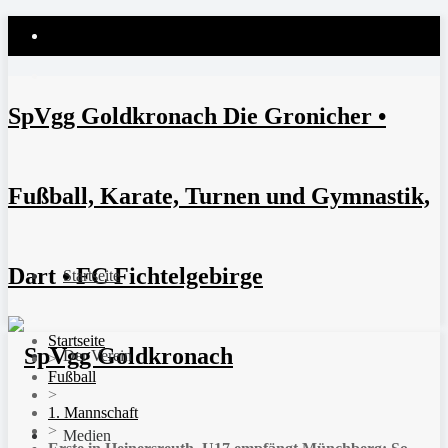
SpVgg Goldkronach Die Gronicher •
Fußball, Karate, Turnen und Gymnastik,
Dart • FC Fichtelgebirge
Startseite
Startseite
Der Verein
>
Fußball
>
1. Mannschaft
>
Medien