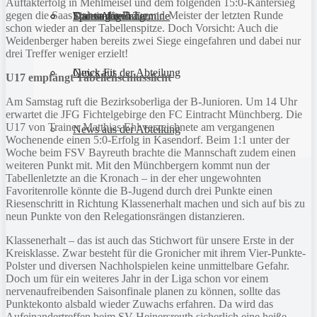
Auftakterfolg in Mehlmeisel und dem folgenden 15:0-Kantersieg
gegen die Saas stehen die E-Jugend-Meister der letzten Runde
Sportanlagen
Training und Termine
Fitness für Frauen
Darts-Abteilung
schon wieder an der Tabellenspitze. Doch Vorsicht: Auch die
Weidenberger haben bereits zwei Siege eingefahren und dabei nur
drei Treffer weniger erzielt!
Quick Fit
News aus der Abteilung
U17 empfängt Tabellenschlusslicht
Am Samstag ruft die Bezirksoberliga der B-Junioren. Um 14 Uhr
erwartet die JFG Fichtelgebirge den FC Eintracht Münchberg. Die
U17 von Trainer Matthias Ehl verzeichnete am vergangenen
News aus der Abteilung
Wochenende einen 5:0-Erfolg in Kasendorf. Beim 1:1 unter der
Woche beim FSV Bayreuth brachte die Mannschaft zudem einen
weiteren Punkt mit. Mit den Münchbergern kommt nun der
Tabellenletzte an die Kronach – in der eher ungewohnten
Favoritenrolle könnte die B-Jugend durch drei Punkte einen
Riesenschritt in Richtung Klassenerhalt machen und sich auf bis zu
neun Punkte von den Relegationsrängen distanzieren.
Klassenerhalt – das ist auch das Stichwort für unsere Erste in der
Kreisklasse. Zwar besteht für die Gronicher mit ihrem Vier-Punkte-
Polster und diversen Nachholspielen keine unmittelbare Gefahr.
Doch um für ein weiteres Jahr in der Liga schon vor einem
nervenaufreibenden Saisonfinale planen zu können, sollte das
Punktekonto alsbald wieder Zuwachs erfahren. Da wird das
Aufeinandertreffen beim SV Heinersreuth sicherlich eine heiße