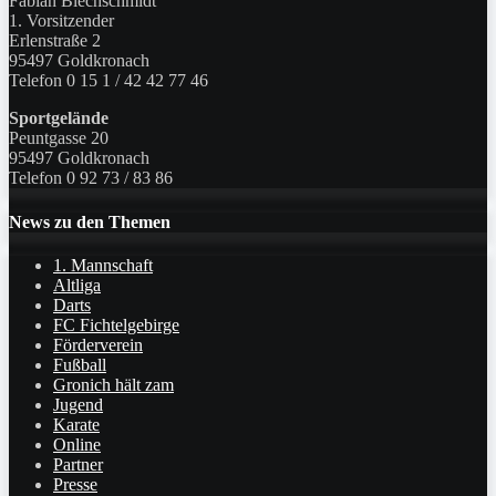
Fabian Blechschmidt
1. Vorsitzender
Erlenstraße 2
95497 Goldkronach
Telefon 0 15 1 / 42 42 77 46
Sportgelände
Peuntgasse 20
95497 Goldkronach
Telefon 0 92 73 / 83 86
News zu den Themen
1. Mannschaft
Altliga
Darts
FC Fichtelgebirge
Förderverein
Fußball
Gronich hält zam
Jugend
Karate
Online
Partner
Presse