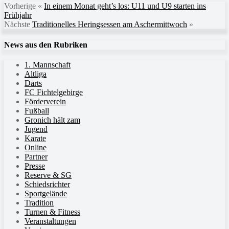
Vorherige
«
In einem Monat geht’s los: U11 und U9 starten ins
Frühjahr
Nächste
Traditionelles Heringsessen am Aschermittwoch
»
News aus den Rubriken
1. Mannschaft
Altliga
Darts
FC Fichtelgebirge
Förderverein
Fußball
Gronich hält zam
Jugend
Karate
Online
Partner
Presse
Reserve & SG
Schiedsrichter
Sportgelände
Tradition
Turnen & Fitness
Veranstaltungen