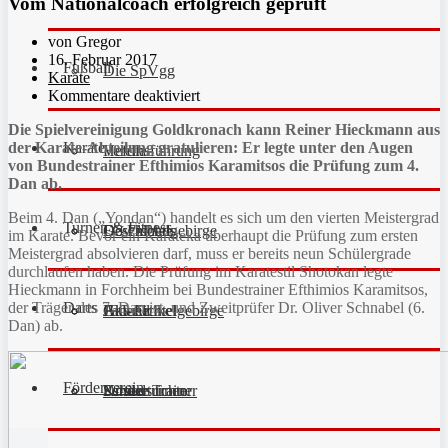
Vom Nationalcoach erfolgreich geprüft
von Gregor
16. Februar 2017
Fußball
Die SpVgg
Karate
Kommentare deaktiviert
Die Spielvereinigung Goldkronach kann Reiner Hieckmann aus
Karate
der Karate-Abteilung gratulieren: Er legte unter den Augen
Vereinsführung
Hefdla
von Bundestrainer Efthimios Karamitsos die Prüfung zum 4.
Dan ab.
Beim 4. Dan („Yondan“) handelt es sich um den vierten Meistergrad
Turnen & Fitness
Geschichte
Downloads
FC Fichtelgebirge
im Karate. Bevor ein Karateka überhaupt die Prüfung zum ersten
Meistergrad absolvieren darf, muss er bereits neun Schülergrade
durchlaufen haben. Die Prüfung im Karatestil Shotokan legte
Hieckmann in Forchheim bei Bundestrainer Efthimios Karamitsos,
Darts
der Träger des 7. Dan ist, und Zweitprüfer Dr. Oliver Schnabel (6.
Fan-Artikel
Galerie
JFG Fichtelgebirge
Aktuell
Dan) ab.
Förderverein
Partner
Schiedsrichter
Unsere Trainer
Kinderturnen