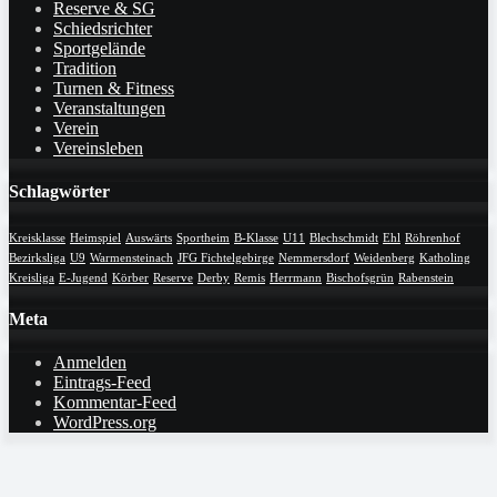
Reserve & SG
Schiedsrichter
Sportgelände
Tradition
Turnen & Fitness
Veranstaltungen
Verein
Vereinsleben
Schlagwörter
Kreisklasse
Heimspiel
Auswärts
Sportheim
B-Klasse
U11
Blechschmidt
Ehl
Röhrenhof
Bezirksliga
U9
Warmensteinach
JFG Fichtelgebirge
Nemmersdorf
Weidenberg
Katholing
Kreisliga
E-Jugend
Körber
Reserve
Derby
Remis
Herrmann
Bischofsgrün
Rabenstein
Meta
Anmelden
Eintrags-Feed
Kommentar-Feed
WordPress.org