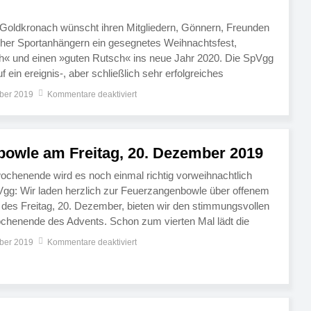
 Goldkronach wünscht ihren Mitgliedern, Gönnern, Freunden
cher Sportanhängern ein gesegnetes Weihnachtsfest,
h« und einen »guten Rutsch« ins neue Jahr 2020. Die SpVgg
f ein ereignis-, aber schließlich sehr erfolgreiches
n der Winterpause noch im Tabellenkeller, legte die junge Elf
ber 2019
Kommentare deaktiviert
 hin. Das 6:1 gegen […]
owle am Freitag, 20. Dezember 2019
chenende wird es noch einmal richtig vorweihnachtlich
Vgg: Wir laden herzlich zur Feuerzangenbowle über offenem
des Freitag, 20. Dezember, bieten wir den stimmungsvollen
Wochenende des Advents. Schon zum vierten Mal lädt die
mmungsvollen Termin. Dazu serviert unser Sportheim-Team
ber 2019
Kommentare deaktiviert