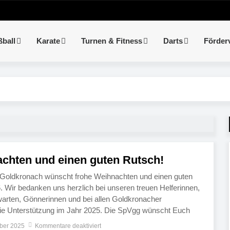
ßball
Karate
Turnen & Fitness
Darts
Förder
chten und einen guten Rutsch!
g Goldkronach wünscht frohe Weihnachten und einen guten
. Wir bedanken uns herzlich bei unseren treuen Helferinnen,
warten, Gönnerinnen und bei allen Goldkronacher
die Unterstützung im Jahr 2025. Die SpVgg wünscht Euch
in gesegnetes Weihnachtsfest, gesunde Feiertage und alles
ber 2025
Kommentare deaktiviert