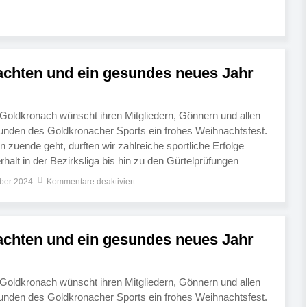
hr 2026. […]
chten und ein gesundes neues Jahr
 Goldkronach wünscht ihren Mitgliedern, Gönnern und allen
unden des Goldkronacher Sports ein frohes Weihnachtsfest.
 zuende geht, durften wir zahlreiche sportliche Erfolge
halt in der Bezirksliga bis hin zu den Gürtelprüfungen
der dem ungebrochenen Zulauf beim Kinderturnen. Dies wäre
ber 2024
Kommentare deaktiviert
ere […]
chten und ein gesundes neues Jahr
 Goldkronach wünscht ihren Mitgliedern, Gönnern und allen
unden des Goldkronacher Sports ein frohes Weihnachtsfest.