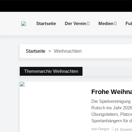
Startseite
Der Verein
Medien
Fu
Startseite
>
Weihnachten
Themenarchiv Weihnachten
Frohe Weihna
Die Spielvereinigun
Rutsch ins Jahr 2026
Übungsleitern, Platz
Sportanhängern für 
und Euren Familien e
von Gregor
24. Dezem