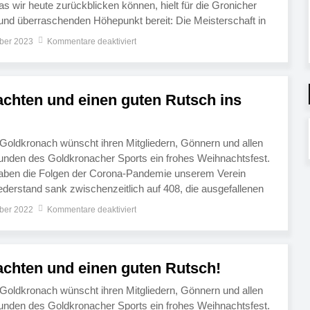
s wir heute zurückblicken können, hielt für die Gronicher
 und überraschenden Höhepunkt bereit: Die Meisterschaft in
 und den damit verbundenen Aufstieg in die Bezirksliga. Seit
ber 2023
Kommentare deaktiviert
ar […]
chten und einen guten Rutsch ins
 Goldkronach wünscht ihren Mitgliedern, Gönnern und allen
unden des Goldkronacher Sports ein frohes Weihnachtsfest.
aben die Folgen der Corona-Pandemie unserem Verein
ederstand sank zwischenzeitlich auf 408, die ausgefallenen
ckten den Umsatz im Sportheim nach unten, wie die
ber 2022
Kommentare deaktiviert
derversammlung im April erfuhren. Zu […]
chten und einen guten Rutsch!
 Goldkronach wünscht ihren Mitgliedern, Gönnern und allen
unden des Goldkronacher Sports ein frohes Weihnachtsfest.