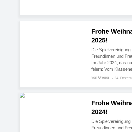
Gute für das neue Ja
Frohe Weihna
2025!
Die Spielvereinigung
Freundinnen und Fre
Im Jahr 2024, das nun
feiern: Vom Klassener
unserer Karatekas o
von Gregor
24. Dezem
auch heuer ohne uns
Frohe Weihna
2024!
Die Spielvereinigung
Freundinnen und Fre