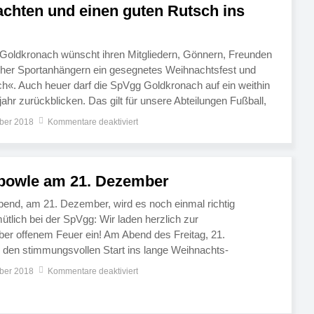
chten und einen guten Rutsch ins
 Goldkronach wünscht ihren Mitgliedern, Gönnern, Freunden
cher Sportanhängern ein gesegnetes Weihnachtsfest und
«. Auch heuer darf die SpVgg Goldkronach auf ein weithin
jahr zurückblicken. Das gilt für unsere Abteilungen Fußball,
d gerade für unsere Jugendarbeit, die zahlreichen Kindern
ber 2018
Kommentare deaktiviert
 sportliche Heimat bietet. Auch bei […]
bowle am 21. Dezember
abend, am 21. Dezember, wird es noch einmal richtig
ütlich bei der SpVgg: Wir laden herzlich zur
er offenem Feuer ein! Am Abend des Freitag, 21.
 den stimmungsvollen Start ins lange Weihnachts-
zu serviert unser Sportheim-Team eine heiße
ber 2018
Kommentare deaktiviert