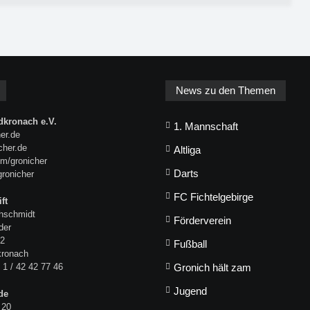
News zu den Themen
kronach e.V.
1. Mannschaft
er.de
icher.de
Altliga
m/gronicher
Darts
gronicher
FC Fichtelgebirge
ft
hschmidt
Förderverein
der
 2
Fußball
kronach
 1 / 42 42 77 46
Gronich hält zam
Jugend
de
 20