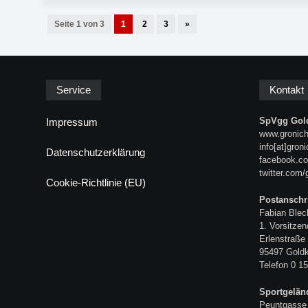
Seite 1 von 3
1
2
3
»
Service
Kontakt
SpVgg Gold
Impressum
www.gronich
info[at]gron
Datenschutzerklärung
facebook.co
twitter.com/
Cookie-Richtlinie (EU)
Postanschri
Fabian Blec
1. Vorsitzen
Erlenstraße
95497 Gold
Telefon 0 15
Sportgelän
Peuntgasse