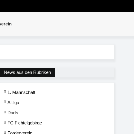
verein
News aus den Rubriken
1. Mannschaft
Altliga
Darts
FC Fichtelgebirge
Förderverein