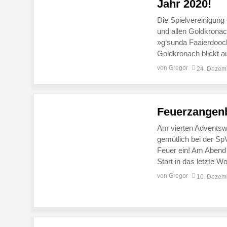
Jahr 2020!
Die Spielvereinigung
und allen Goldkrona
»g’sunda Faaierdooc
Goldkronach blickt au
Vereinsjahr zurück. I
von Gregor
24. Dezem
ein furioses Frühjahr
Feuerzangenb
Am vierten Adventswo
gemütlich bei der Sp
Feuer ein! Am Abend 
Start in das letzte 
SpVgg zu diesem sti
von Gregor
10. Dezem
zusätzlich […]