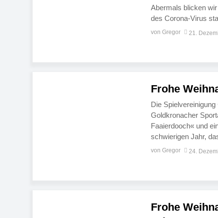
Abermals blicken wir
des Corona-Virus sta
Jahr, gerade, was uns
von Gregor
21. Dezem
unsere Dartspieler m
Frohe Weihn
Die Spielvereinigung
Goldkronacher Sport
Faaierdooch« und ei
schwierigen Jahr, das
ist, dass die Spielve
von Gregor
24. Dezem
Gronich hält zam – [
Frohe Weihna