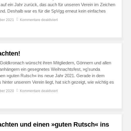
 auf ein Jahr zurück, das auch für unseren Verein im Zeichen
nd. Deshalb war es für die SpVgg erneut kein einfaches
ere „Indoor“-Sportabteilungen betrifft. Immerhin konnten
ber 2021
Kommentare deaktiviert
ehrere […]
achten!
 Goldkronach wünscht ihren Mitgliedern, Gönnern und allen
anhängern ein gesegnetes Weihnachtsfest, »g’sunda
nen »guten Rutsch« ins neue Jahr 2021. Gerade in dem
 hinter unserem Verein liegt, hat sich gezeigt, wie wichtig es
reinigung auf ihre Freundinnen und Freunde zählen kann.
ber 2020
Kommentare deaktiviert
…]
chten und einen »guten Rutsch« ins