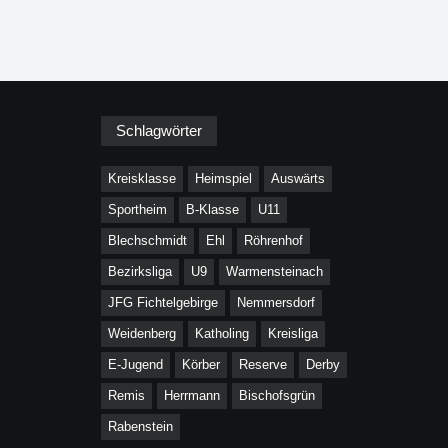
Schlagwörter
Kreisklasse
Heimspiel
Auswärts
Sportheim
B-Klasse
U11
Blechschmidt
Ehl
Röhrenhof
Bezirksliga
U9
Warmensteinach
JFG Fichtelgebirge
Nemmersdorf
Weidenberg
Katholing
Kreisliga
E-Jugend
Körber
Reserve
Derby
Remis
Herrmann
Bischofsgrün
Rabenstein