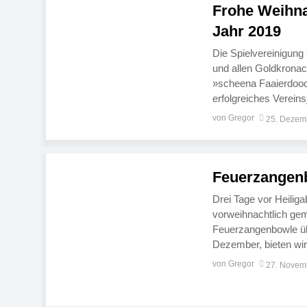
Frohe Weihna
Jahr 2019
Die Spielvereinigung
und allen Goldkrona
»scheena Faaierdooch
erfolgreiches Vereins
Karate und Turnen un
von Gregor
25. Dezem
und Jugendlichen eine
Feuerzangen
Drei Tage vor Heilig
vorweihnachtlich gem
Feuerzangenbowle üb
Dezember, bieten wir
Wochenende 2018. Da
von Gregor
27. Novem
Gulaschsuppe.