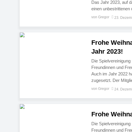
Das Jahr 2023, auf da
einen unbestrittenen
der Fußball-Kreisliga
von Gregor
23. Dezem
den 1960er Jahren w
Frohe Weihna
Jahr 2023!
Die Spielvereinigung
Freundinnen und Fre
Auch im Jahr 2022 h
zugesetzt. Der Mitgli
Veranstaltungen drü
von Gregor
24. Dezem
Besucher der Mitglie
Frohe Weihna
Die Spielvereinigung
Freundinnen und Fre