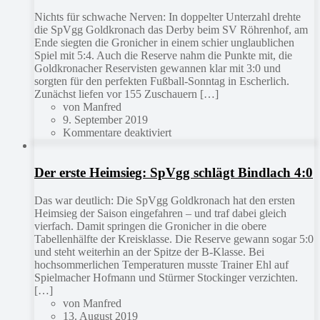
Nichts für schwache Nerven: In doppelter Unterzahl drehte
die SpVgg Goldkronach das Derby beim SV Röhrenhof, am
Ende siegten die Gronicher in einem schier unglaublichen
Spiel mit 5:4. Auch die Reserve nahm die Punkte mit, die
Goldkronacher Reservisten gewannen klar mit 3:0 und
sorgten für den perfekten Fußball-Sonntag in Escherlich.
Zunächst liefen vor 155 Zuschauern […]
von Manfred
9. September 2019
Kommentare deaktiviert
Der erste Heimsieg: SpVgg schlägt Bindlach 4:0
Das war deutlich: Die SpVgg Goldkronach hat den ersten
Heimsieg der Saison eingefahren – und traf dabei gleich
vierfach. Damit springen die Gronicher in die obere
Tabellenhälfte der Kreisklasse. Die Reserve gewann sogar 5:0
und steht weiterhin an der Spitze der B-Klasse. Bei
hochsommerlichen Temperaturen musste Trainer Ehl auf
Spielmacher Hofmann und Stürmer Stockinger verzichten.
[…]
von Manfred
13. August 2019