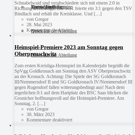
Schnabelwaid und verabschiedete sich mit einem 2:0 in
Sportanlagen
Training und Termine
Fitness für Frauen
Darts-Abteilung
Richtung Bezirksliga. Die SG1 feierte ein 3:1 gegen den TSV
Bindlach und erhält die Kreisklasse. Und […]
von Gregor
28. Mai 2023
Kommentare deaktiviert
Quick Fit
News aus der Abteilung
Heimspiel-Premiere 2023 am Sonntag gegen
Oberpreuschwitz
News aus der Abteilung
Zum ersten Kreisliga-Heimspiel im Kalenderjahr begrüßt die
SpVgg Goldkronach am Sonntag den ASV Oberpreuschwitz
an der Kronach. Achtung: Die Spiele der SG Goldkronach
III/Nemmersdorf II und SG Goldkronach IV/Nemmersdorf III
gegen Rugendorf fallen witterungsbedingt aus! Nach dem
ärgerlichen 0:1 auf dem Hartplatz des BSC Saas blicken die
Gronicher hoffnungsvoll auf die Heimspiel-Premiere. Am
Sonntag, 2. […]
von Gregor
30. März 2023
Kommentare deaktiviert