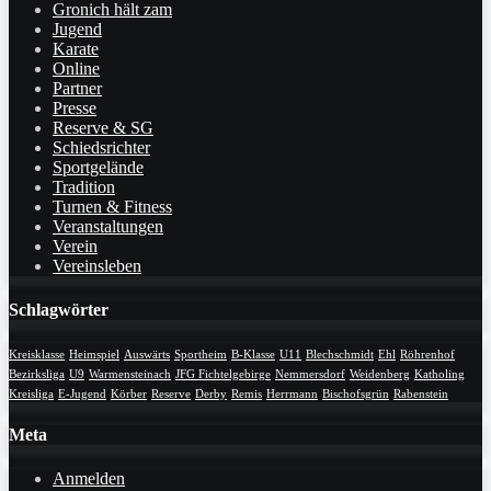
Gronich hält zam
Jugend
Karate
Online
Partner
Presse
Reserve & SG
Schiedsrichter
Sportgelände
Tradition
Turnen & Fitness
Veranstaltungen
Verein
Vereinsleben
Schlagwörter
Kreisklasse
Heimspiel
Auswärts
Sportheim
B-Klasse
U11
Blechschmidt
Ehl
Röhrenhof
Bezirksliga
U9
Warmensteinach
JFG Fichtelgebirge
Nemmersdorf
Weidenberg
Katholing
Kreisliga
E-Jugend
Körber
Reserve
Derby
Remis
Herrmann
Bischofsgrün
Rabenstein
Meta
Anmelden