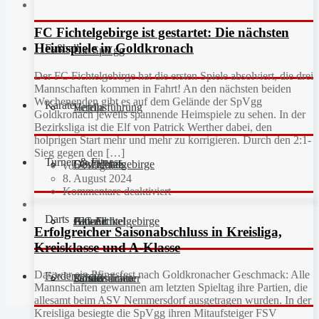
FC Fichtelgebirge ist gestartet: Die nächsten
Heimspiele in Goldkronach
Fußball
Die SpVgg
Der FC Fichtelgebirge hat die ersten Spiele absolviert, die drei
Mannschaften kommen in Fahrt! An den nächsten beiden
Wochenenden gibt es auf dem Gelände der SpVgg
Karate
Vereinsführung
Hefdla
Goldkronach jeweils spannende Heimspiele zu sehen. In der
Bezirksliga ist die Elf von Patrick Werther dabei, den
holprigen Start mehr und mehr zu korrigieren. Durch den 2:1-
Sieg gegen den […]
Turnen & Fitness
Geschichte
Downloads
FC Fichtelgebirge
von Gregor
8. August 2024
Kommentare deaktiviert
Darts
Fan-Artikel
Galerie
JFG Fichtelgebirge
Aktuell
Erfolgreicher Saisonabschluss in Kreisliga,
Kreisklasse und A-Klasse
Das war ein Pfingsfest nach Goldkronacher Geschmack: Alle
Förderverein
Partner
Schiedsrichter
Unsere Trainer
Kinderturnen
Mannschaften gewannen am letzten Spieltag ihre Partien, die
allesamt beim ASV Nemmersdorf ausgetragen wurden. In der
Kreisliga besiegte die SpVgg ihren Mitaufsteiger FSV