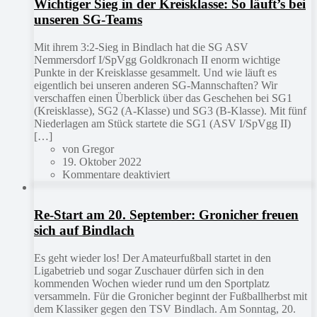
Wichtiger Sieg in der Kreisklasse: So läuft’s bei
unseren SG-Teams
Mit ihrem 3:2-Sieg in Bindlach hat die SG ASV
Nemmersdorf I/SpVgg Goldkronach II enorm wichtige
Punkte in der Kreisklasse gesammelt. Und wie läuft es
eigentlich bei unseren anderen SG-Mannschaften? Wir
verschaffen einen Überblick über das Geschehen bei SG1
(Kreisklasse), SG2 (A-Klasse) und SG3 (B-Klasse). Mit fünf
Niederlagen am Stück startete die SG1 (ASV I/SpVgg II)
[…]
von Gregor
19. Oktober 2022
Kommentare deaktiviert
Re-Start am 20. September: Gronicher freuen
sich auf Bindlach
Es geht wieder los! Der Amateurfußball startet in den
Ligabetrieb und sogar Zuschauer dürfen sich in den
kommenden Wochen wieder rund um den Sportplatz
versammeln. Für die Gronicher beginnt der Fußballherbst mit
dem Klassiker gegen den TSV Bindlach. Am Sonntag, 20.