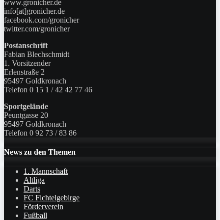
www.gronicher.de
info[at]gronicher.de
facebook.com/gronicher
twitter.com/gronicher
Postanschrift
Fabian Blechschmidt
1. Vorsitzender
Erlenstraße 2
95497 Goldkronach
Telefon 0 15 1 / 42 42 77 46
Sportgelände
Peuntgasse 20
95497 Goldkronach
Telefon 0 92 73 / 83 86
News zu den Themen
1. Mannschaft
Altliga
Darts
FC Fichtelgebirge
Förderverein
Fußball