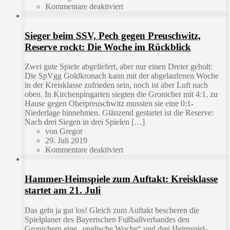
Kommentare deaktiviert
Sieger beim SSV, Pech gegen Preuschwitz,
Reserve rockt: Die Woche im Rückblick
Zwei gute Spiele abgeliefert, aber nur einen Dreier geholt:
Die SpVgg Goldkronach kann mit der abgelaufenen Woche
in der Kreisklasse zufrieden sein, noch ist aber Luft nach
oben. In Kirchenpingarten siegten die Gronicher mit 4:1, zu
Hause gegen Oberpreuschwitz mussten sie eine 0:1-
Niederlage hinnehmen. Glänzend gestartet ist die Reserve:
Nach drei Siegen in drei Spielen […]
von Gregor
29. Juli 2019
Kommentare deaktiviert
Hammer-Heimspiele zum Auftakt: Kreisklasse
startet am 21. Juli
Das geht ja gut los! Gleich zum Auftakt bescheren die
Spielplaner des Bayerischen Fußballverbandes den
Gronichern eine „englische Woche“ und drei Heimspiel-