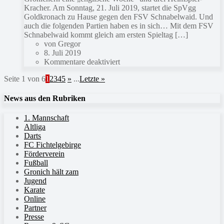
Kracher. Am Sonntag, 21. Juli 2019, startet die SpVgg
Goldkronach zu Hause gegen den FSV Schnabelwaid. Und
auch die folgenden Partien haben es in sich… Mit dem FSV
Schnabelwaid kommt gleich am ersten Spieltag […]
von Gregor
8. Juli 2019
Kommentare deaktiviert
Seite 1 von 6
1
2
3
4
5
»
...
Letzte »
News aus den Rubriken
1. Mannschaft
Altliga
Darts
FC Fichtelgebirge
Förderverein
Fußball
Gronich hält zam
Jugend
Karate
Online
Partner
Presse