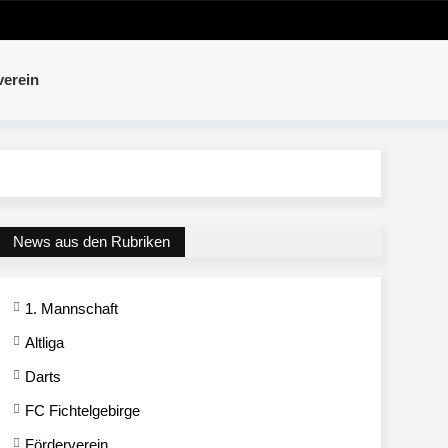
verein
News aus den Rubriken
1. Mannschaft
Altliga
Darts
FC Fichtelgebirge
Förderverein