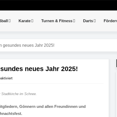
ßball
Karate
Turnen & Fitness
Darts
Förder
n gesundes neues Jahr 2025!
esundes neues Jahr 2025!
ktiviert
 Stadtkirche im Schnee.
itgliedern, Gönnern und allen Freundinnen und
hnachtsfest.