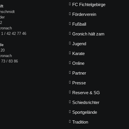
FC Fichtelgebirge
ft
hschmidt
Förderverein
der
 2
Fußball
kronach
 1 / 42 42 77 46
Gronich hält zam
Jugend
de
 20
Karate
kronach
 73 / 83 86
Online
Partner
Presse
Reserve & SG
Schiedsrichter
Sportgelände
Tradition