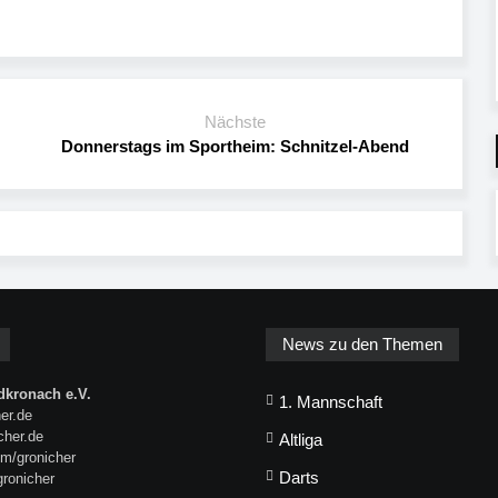
Nächste
Donnerstags im Sportheim: Schnitzel-Abend
News zu den Themen
kronach e.V.
1. Mannschaft
er.de
icher.de
Altliga
m/gronicher
Darts
gronicher