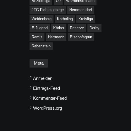
Bezirksliga
U9
Warmensteinach
JFG Fichtelgebirge
Nemmersdorf
Weidenberg
Katholing
Kreisliga
E-Jugend
Körber
Reserve
Derby
Remis
Herrmann
Bischofsgrün
Rabenstein
Meta
Anmelden
Eintrags-Feed
Kommentar-Feed
WordPress.org