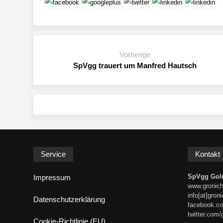
Vorherige
SpVgg trauert um Manfred Hautsch
Service
Kontakt
SpVgg Gold
Impressum
www.gronich
info[at]gron
Datenschutzerklärung
facebook.co
twitter.com/
Cookie-Richtlinie (EU)