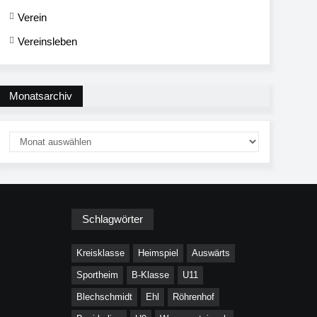
Verein
Vereinsleben
Monatsarchiv
Schlagwörter
Kreisklasse
Heimspiel
Auswärts
Sportheim
B-Klasse
U11
Blechschmidt
Ehl
Röhrenhof