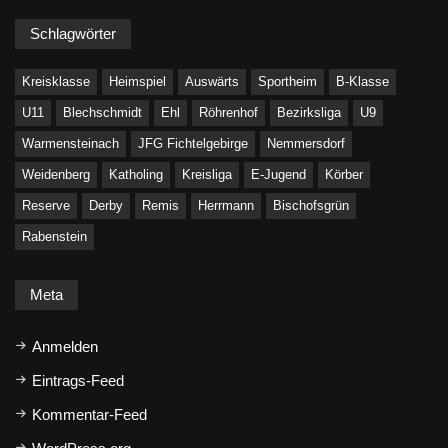
Schlagwörter
Kreisklasse
Heimspiel
Auswärts
Sportheim
B-Klasse
U11
Blechschmidt
Ehl
Röhrenhof
Bezirksliga
U9
Warmensteinach
JFG Fichtelgebirge
Nemmersdorf
Weidenberg
Katholing
Kreisliga
E-Jugend
Körber
Reserve
Derby
Remis
Herrmann
Bischofsgrün
Rabenstein
Meta
Anmelden
Eintrags-Feed
Kommentar-Feed