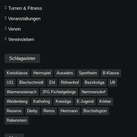
Turnen & Fitness
Veranstaltungen
Verein
Vereinsleben
Schlagwörter
Kreisklasse
Heimspiel
Auswärts
Sportheim
B-Klasse
U11
Blechschmidt
Ehl
Röhrenhof
Bezirksliga
U9
Warmensteinach
JFG Fichtelgebirge
Nemmersdorf
Weidenberg
Katholing
Kreisliga
E-Jugend
Körber
Reserve
Derby
Remis
Herrmann
Bischofsgrün
Rabenstein