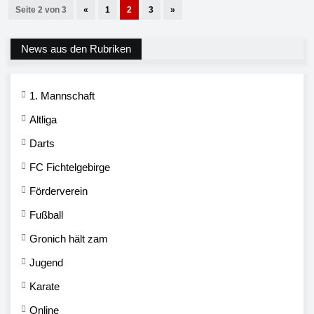
Seite 2 von 3
«
1
2
3
»
News aus den Rubriken
1. Mannschaft
Altliga
Darts
FC Fichtelgebirge
Förderverein
Fußball
Gronich hält zam
Jugend
Karate
Online