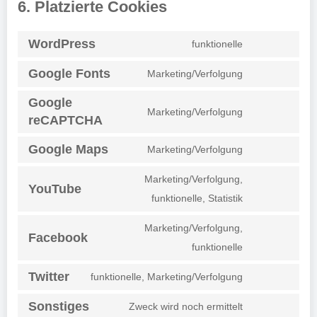
6. Platzierte Cookies
WordPress
funktionelle
Consent
to
Google Fonts
Marketing/Verfolgung
Consent
service
Google
to
wordpress
Marketing/Verfolgung
reCAPTCHA
Consent
service
to
google-
Google Maps
Marketing/Verfolgung
Consent
service
fonts
to
google-
Marketing/Verfolgung,
YouTube
service
recaptcha
Consent
funktionelle, Statistik
google-
to
Marketing/Verfolgung,
maps
service
Facebook
Consent
funktionelle
youtube
to
Twitter
funktionelle, Marketing/Verfolgung
service
Consent
facebook
to
Sonstiges
Zweck wird noch ermittelt
Consent