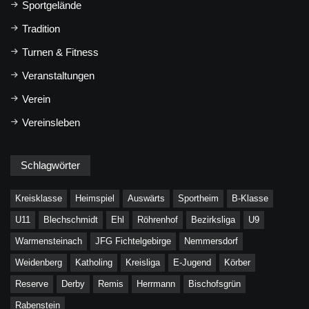
Sportgelände
Tradition
Turnen & Fitness
Veranstaltungen
Verein
Vereinsleben
Schlagwörter
Kreisklasse
Heimspiel
Auswärts
Sportheim
B-Klasse
U11
Blechschmidt
Ehl
Röhrenhof
Bezirksliga
U9
Warmensteinach
JFG Fichtelgebirge
Nemmersdorf
Weidenberg
Katholing
Kreisliga
E-Jugend
Körber
Reserve
Derby
Remis
Herrmann
Bischofsgrün
Rabenstein