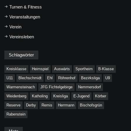
Turnen & Fitness
Veranstaltungen
Verein
Vereinsleben
Schlagwörter
Kreisklasse
Heimspiel
Auswärts
Sportheim
B-Klasse
U11
Blechschmidt
Ehl
Röhrenhof
Bezirksliga
U9
Warmensteinach
JFG Fichtelgebirge
Nemmersdorf
Weidenberg
Katholing
Kreisliga
E-Jugend
Körber
Reserve
Derby
Remis
Herrmann
Bischofsgrün
Rabenstein