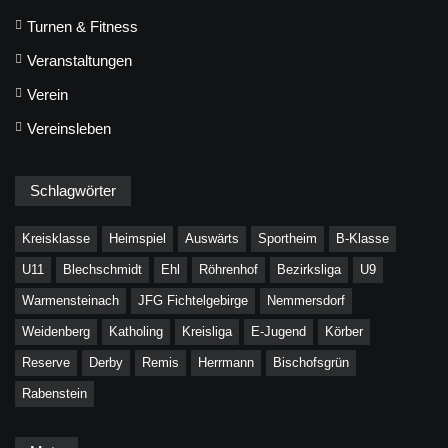
Turnen & Fitness
Veranstaltungen
Verein
Vereinsleben
Schlagwörter
Kreisklasse
Heimspiel
Auswärts
Sportheim
B-Klasse
U11
Blechschmidt
Ehl
Röhrenhof
Bezirksliga
U9
Warmensteinach
JFG Fichtelgebirge
Nemmersdorf
Weidenberg
Katholing
Kreisliga
E-Jugend
Körber
Reserve
Derby
Remis
Herrmann
Bischofsgrün
Rabenstein