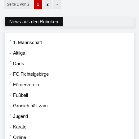
Seite 1 von 2
1
2
»
News aus den Rubriken
1. Mannschaft
Altliga
Darts
FC Fichtelgebirge
Förderverein
Fußball
Gronich hält zam
Jugend
Karate
Online