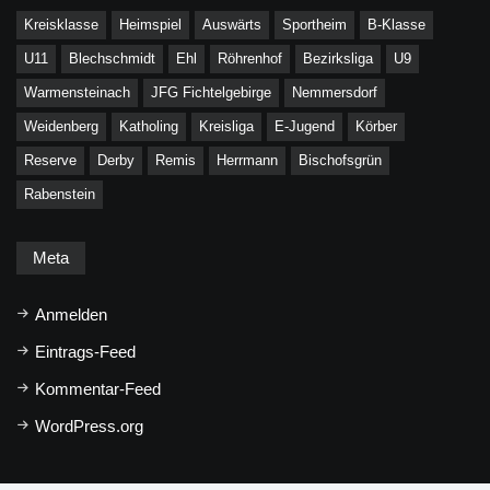
Kreisklasse
Heimspiel
Auswärts
Sportheim
B-Klasse
U11
Blechschmidt
Ehl
Röhrenhof
Bezirksliga
U9
Warmensteinach
JFG Fichtelgebirge
Nemmersdorf
Weidenberg
Katholing
Kreisliga
E-Jugend
Körber
Reserve
Derby
Remis
Herrmann
Bischofsgrün
Rabenstein
Meta
Anmelden
Eintrags-Feed
Kommentar-Feed
WordPress.org