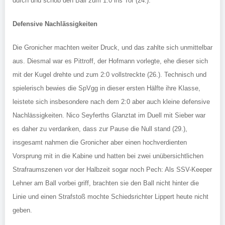
durch und schob den Ball zum 1:0 ins Tor (24.).
Defensive Nachlässigkeiten
Die Gronicher machten weiter Druck, und das zahlte sich unmittelbar
aus. Diesmal war es Pittroff, der Hofmann vorlegte, ehe dieser sich
mit der Kugel drehte und zum 2:0 vollstreckte (26.). Technisch und
spielerisch bewies die SpVgg in dieser ersten Hälfte ihre Klasse,
leistete sich insbesondere nach dem 2:0 aber auch kleine defensive
Nachlässigkeiten. Nico Seyferths Glanztat im Duell mit Sieber war
es daher zu verdanken, dass zur Pause die Null stand (29.),
insgesamt nahmen die Gronicher aber einen hochverdienten
Vorsprung mit in die Kabine und hatten bei zwei unübersichtlichen
Strafraumszenen vor der Halbzeit sogar noch Pech: Als SSV-Keeper
Lehner am Ball vorbei griff, brachten sie den Ball nicht hinter die
Linie und einen Strafstoß mochte Schiedsrichter Lippert heute nicht
geben.