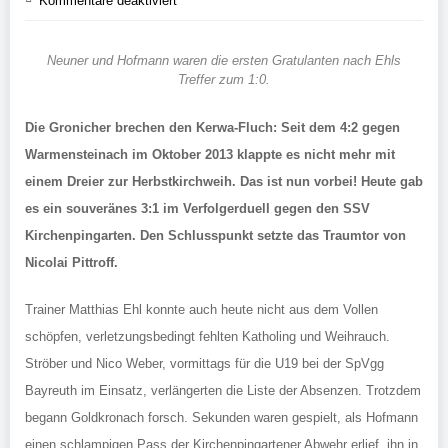
Kommentare deaktiviert
Neuner und Hofmann waren die ersten Gratulanten nach Ehls
Treffer zum 1:0.
Die Gronicher brechen den Kerwa-Fluch: Seit dem 4:2 gegen
Warmensteinach im Oktober 2013 klappte es nicht mehr mit
einem Dreier zur Herbstkirchweih. Das ist nun vorbei! Heute gab
es ein souveränes 3:1 im Verfolgerduell gegen den SSV
Kirchenpingarten. Den Schlusspunkt setzte das Traumtor von
Nicolai Pittroff.
Trainer Matthias Ehl konnte auch heute nicht aus dem Vollen
schöpfen, verletzungsbedingt fehlten Katholing und Weihrauch.
Ströber und Nico Weber, vormittags für die U19 bei der SpVgg
Bayreuth im Einsatz, verlängerten die Liste der Absenzen. Trotzdem
begann Goldkronach forsch. Sekunden waren gespielt, als Hofmann
einen schlampigen Pass der Kirchenpingartener Abwehr erlief, ihn in