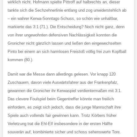
wirklich nicht. Hofmann spielte Pittroff auf halbrechts an, dieser
tankte sich die Sechzehnerlinie entlang und zog unwiderstehlich ab
– ein wahrer Kerwa-Sonntags-Schuss, so schön wie unhaltbar,
markierte das 3:1 (71.). Die Entscheidung? Noch nicht ganz, denn
von ihrer ungewohnten defensiven Nachlässigkeit konnten die
Gronicher nicht gänzlich lassen und ließen den eingewechselten
Pinto bei einem an sich harmlosen Freistoß völlig frei zum Kopfball
kommen (80.).
Damit war die Messe dann allerdings gelesen. Vor knapp 120
Zuschauern, davon viele Auswärtsfahrer aus der Frankenpfalz,
gewannen die Gronicher ihr Kerwaspiel verdientermaßen mit 3:1.
Das clevere Foulspiel beim Gegentreffer könnte man freilich
einfordern, es zeigt sich jedoch, dass die junge Mannschaft ihre
Spiele auch vollends fair gewinnen kann. Trotz Körbers früher
Verletzung trat die Ehl-Elf insbesondere in der ersten Hälfte
souverän auf, kombinierte sicher und schoss sehenswerte Tore.