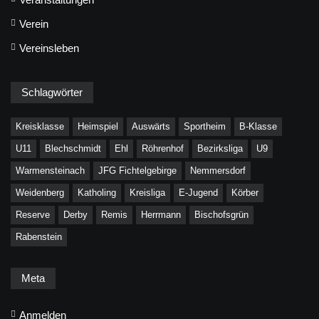
Verein
Vereinsleben
Schlagwörter
Kreisklasse
Heimspiel
Auswärts
Sportheim
B-Klasse
U11
Blechschmidt
Ehl
Röhrenhof
Bezirksliga
U9
Warmensteinach
JFG Fichtelgebirge
Nemmersdorf
Weidenberg
Katholing
Kreisliga
E-Jugend
Körber
Reserve
Derby
Remis
Herrmann
Bischofsgrün
Rabenstein
Meta
Anmelden