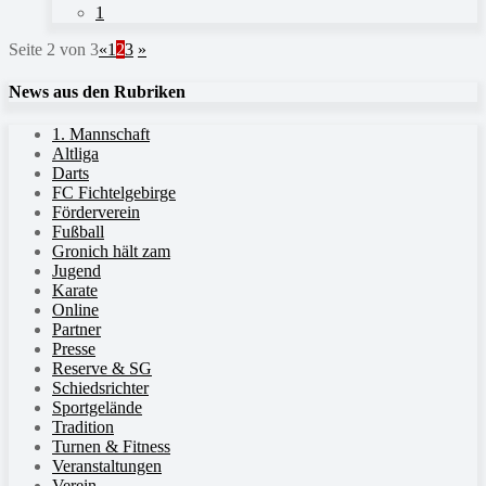
1
Seite 2 von 3
«
1
2
3
»
News aus den Rubriken
1. Mannschaft
Altliga
Darts
FC Fichtelgebirge
Förderverein
Fußball
Gronich hält zam
Jugend
Karate
Online
Partner
Presse
Reserve & SG
Schiedsrichter
Sportgelände
Tradition
Turnen & Fitness
Veranstaltungen
Verein