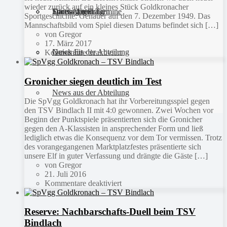
wieder zurück auf ein kleines Stück Goldkronacher
Sportanlagen
Training und Termine
Fitness für Frauen
Darts-Abteilung
Sportgeschichte: Genauer auf den 7. Dezember 1949. Das
Mannschaftsbild vom Spiel diesen Datums befindet sich […]
von Gregor
17. März 2017
Quick Fit
News aus der Abteilung
Kommentare deaktiviert
Gronicher siegen deutlich im Test
News aus der Abteilung
Die SpVgg Goldkronach hat ihr Vorbereitungsspiel gegen
den TSV Bindlach II mit 4:0 gewonnen. Zwei Wochen vor
Beginn der Punktspiele präsentierten sich die Gronicher
gegen den A-Klassisten in ansprechender Form und ließ
lediglich etwas die Konsequenz vor dem Tor vermissen. Trotz
des vorangegangenen Marktplatzfestes präsentierte sich
unsere Elf in guter Verfassung und drängte die Gäste […]
von Gregor
21. Juli 2016
Kommentare deaktiviert
Reserve: Nachbarschafts-Duell beim TSV
Bindlach