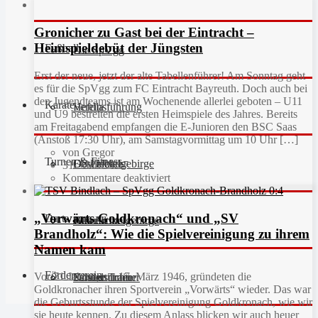
Gronicher zu Gast bei der Eintracht –
Heimspieldebüt der Jüngsten
Fußball
Die SpVgg
Erst der neue, jetzt der alte Tabellenführer! Am Sonntag geht
es für die SpVgg zum FC Eintracht Bayreuth. Doch auch bei
den Jugendteams ist am Wochenende allerlei geboten – U11
Karate
Vereinsführung
Hefdla
und U9 bestreiten die ersten Heimspiele des Jahres. Bereits
am Freitagabend empfangen die E-Junioren den BSC Saas
(Anstoß 17:30 Uhr), am Samstagvormittag um 10 Uhr […]
von Gregor
Turnen & Fitness
Geschichte
Downloads
FC Fichtelgebirge
31. März 2017
Kommentare deaktiviert
„Vorwärts Goldkronach“ und „SV
Darts
Fan-Artikel
Galerie
JFG Fichtelgebirge
Aktuell
Brandholz“: Wie die Spielvereinigung zu ihrem
Namen kam
Förderverein
Vor 71 Jahren, am 17. März 1946, gründeten die
Partner
Schiedsrichter
Unsere Trainer
Kinderturnen
Goldkronacher ihren Sportverein „Vorwärts“ wieder. Das war
die Geburtsstunde der Spielvereinigung Goldkronach, wie wir
sie heute kennen. Zu diesem Anlass blicken wir auch heuer