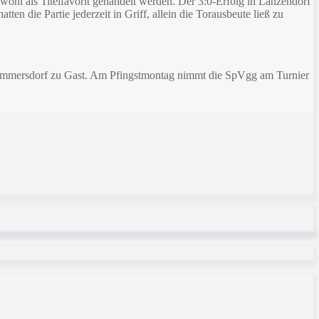
 wohl als Titelfavorit gehandelt werden. Der 3:0-Erfolg in Lanzendorf
en die Partie jederzeit in Griff, allein die Torausbeute ließ zu
Nemmersdorf zu Gast. Am Pfingstmontag nimmt die SpVgg am Turnier