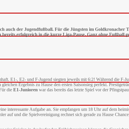
ch auch der Jugendfußball. Für die Jüngsten im Goldkronacher Tri
bereits erfolgreich in die kurze Liga-Pause. Ganz ohne Fußball g
umhaft. E1-, E2- und F-Jugend siegten jeweils mit 6:2! Während die F-
leichen Ergebnis zu Hause den ersten Saisonsieg perfekt. Prestigetr
 Für die
E1-Junioren
war das bereits das letzte Spiel vor der Pfingstpau
ine interessante Aufgabe an. Sie empfangen um 18 Uhr auf dem heimis
Zähler auf und die Spielvereinigung rechnet sich gerade zu Hause Chanc