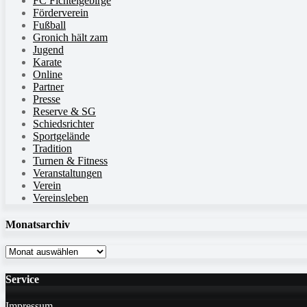
FC Fichtelgebirge
Förderverein
Fußball
Gronich hält zam
Jugend
Karate
Online
Partner
Presse
Reserve & SG
Schiedsrichter
Sportgelände
Tradition
Turnen & Fitness
Veranstaltungen
Verein
Vereinsleben
Monatsarchiv
Monatsarchiv
Service
Impressum