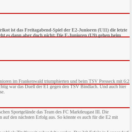
kot ist das Freitagabend-Spiel der E2-Junioren (U11) die letzte
eht es dann aber doch nicht: Die F-Junioren (U9) gehen beim
Junioren im Frankenwald triumphierten und beim TSV Presseck mit 6:2
ächtig war das Duell der E1 gegen den TSV Bindlach. Und auch hier
se.
chen Sportgelände das Team des FC Marktleugast III. Die
en auf den nächsten Erfolg aus. So könnte es auch für die E2 mit