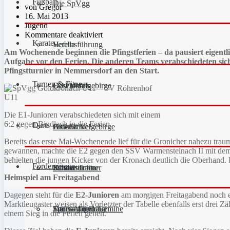
Fußball
Die SpVgg
von Gregor
16. Mai 2013
Jugend
Kommentare deaktiviert
Karate
Vereinsführung
Hefdla
Am Wochenende beginnen die Pfingstferien – da pausiert eigentli
Aufgabe vor den Ferien. Die anderen Teams verabschiedeten sich 
Pfingstturnier in Nemmersdorf an den Start.
Turnen & Fitness
Geschichte
Downloads
FC Fichtelgebirge
Die E1-Junioren verabschiedeten sich mit einem
6:2 gegen Bindlach in die Ferien.
Darts
Fan-Artikel
Galerie
JFG Fichtelgebirge
Aktuell
Bereits das erste Mai-Wochenende lief für die Gronicher nahezu tra
gewannen, machte die E2 gegen den SSV Warmensteinach II mit dem g
behielten die jungen Kicker von der Kronach deutlich die Oberhand.
Förderverein
Partner
Schiedsrichter
Unsere Trainer
Kinderturnen
Heimspiel am Freitagabend
Dagegen steht für die
E2-Junioren
am morgigen Freitagabend noch e
Marktleugaster weisen als Vorletzter der Tabelle ebenfalls erst drei 
Sportanlagen
Training und Termine
Fitness für Frauen
Darts-Abteilung
einem Sieg in die Ferien gehen.