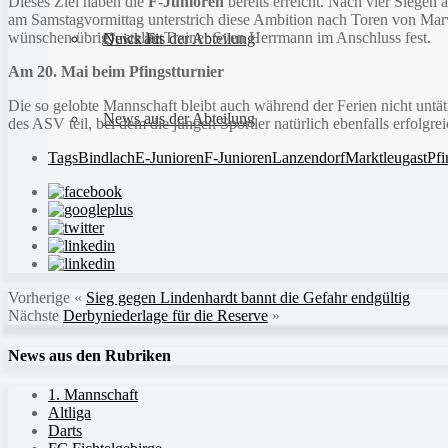
Dieses Ziel haben die
F-Junioren
bereits erreicht. Nach vier Siegen 
am Samstagvormittag unterstrich diese Ambition nach Toren von Marvin 
wünschen übrig“, stellte Trainer Sven Herrmann im Anschluss fest.
Quick Fit
News aus der Abteilung
Am 20. Mai beim Pfingstturnier
Die so gelobte Mannschaft bleibt auch während der Ferien nicht u
News aus der Abteilung
des ASV teil, bei dem die jungen Sportler natürlich ebenfalls erfolgre
Tags
Bindlach
E-Junioren
F-Junioren
Lanzendorf
Marktleugast
Pfi
Vorherige
«
Sieg gegen Lindenhardt bannt die Gefahr endgültig
Nächste
Derbyniederlage für die Reserve
»
News aus den Rubriken
1. Mannschaft
Altliga
Darts