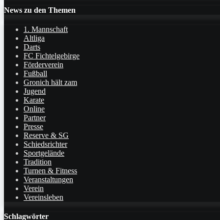
News zu den Themen
1. Mannschaft
Altliga
Darts
FC Fichtelgebirge
Förderverein
Fußball
Gronich hält zam
Jugend
Karate
Online
Partner
Presse
Reserve & SG
Schiedsrichter
Sportgelände
Tradition
Turnen & Fitness
Veranstaltungen
Verein
Vereinsleben
Schlagwörter