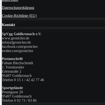
Datenschutzerklärung
Cookie-Richtlinie (EU)
Kontakt
SpVgg Goldkronach e.V.
www.gronicher.de
info[at]gronicher.de
facebook.com/gronicher
twitter.com/gronicher
Postanschrift
Fabian Blechschmidt
1. Vorsitzender
Erlenstraße 2
95497 Goldkronach
Telefon 0 15 1 / 42 42 77 46
Sportgelände
Peuntgasse 20
95497 Goldkronach
Telefon 0 92 73 / 83 86