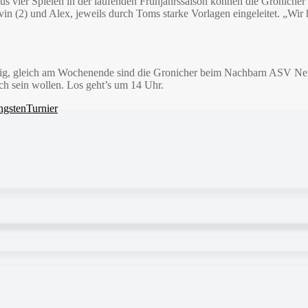
aus vier Spielen in der laufenden Frühjahrssaison können die Gronicher
(2) und Alex, jeweils durch Toms starke Vorlagen eingeleitet. „Wir hatt
ntätig, gleich am Wochenende sind die Gronicher beim Nachbarn ASV 
ich sein wollen. Los geht’s um 14 Uhr.
ngsten
Turnier