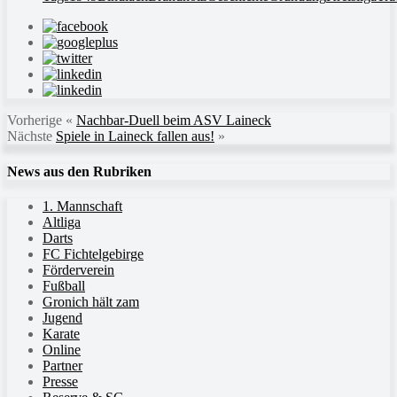
Vorherige
«
Nachbar-Duell beim ASV Laineck
Nächste
Spiele in Laineck fallen aus!
»
News aus den Rubriken
1. Mannschaft
Altliga
Darts
FC Fichtelgebirge
Förderverein
Fußball
Gronich hält zam
Jugend
Karate
Online
Partner
Presse