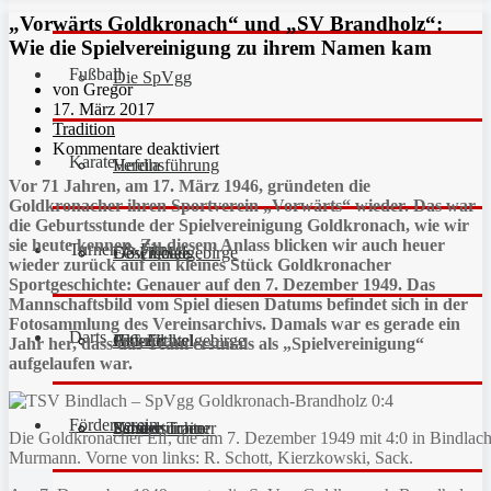
„Vorwärts Goldkronach“ und „SV Brandholz“:
Wie die Spielvereinigung zu ihrem Namen kam
Fußball
Die SpVgg
von Gregor
17. März 2017
Tradition
Kommentare deaktiviert
Karate
Vereinsführung
Hefdla
Vor 71 Jahren, am 17. März 1946, gründeten die
Goldkronacher ihren Sportverein „Vorwärts“ wieder. Das war
die Geburtsstunde der Spielvereinigung Goldkronach, wie wir
sie heute kennen. Zu diesem Anlass blicken wir auch heuer
Turnen & Fitness
Geschichte
Downloads
FC Fichtelgebirge
wieder zurück auf ein kleines Stück Goldkronacher
Sportgeschichte: Genauer auf den 7. Dezember 1949. Das
Mannschaftsbild vom Spiel diesen Datums befindet sich in der
Fotosammlung des Vereinsarchivs. Damals war es gerade ein
Darts
Fan-Artikel
Galerie
JFG Fichtelgebirge
Aktuell
Jahr her, dass das Team erstmals als „Spielvereinigung“
aufgelaufen war.
Förderverein
Partner
Schiedsrichter
Unsere Trainer
Kinderturnen
Die Goldkronacher Elf, die am 7. Dezember 1949 mit 4:0 in Bindlach g
Murmann. Vorne von links: R. Schott, Kierzkowski, Sack.