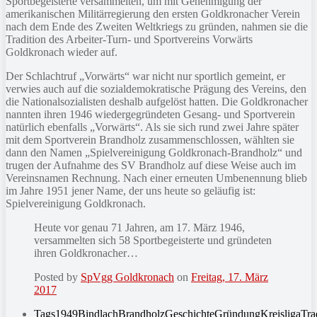
Sportbegeisterte versammelten, um mit Genehmigung der
amerikanischen Militärregierung den ersten Goldkronacher Verein
nach dem Ende des Zweiten Weltkriegs zu gründen, nahmen sie die
Tradition des Arbeiter-Turn- und Sportvereins Vorwärts
Goldkronach wieder auf.
Der Schlachtruf „Vorwärts“ war nicht nur sportlich gemeint, er
verwies auch auf die sozialdemokratische Prägung des Vereins, den
die Nationalsozialisten deshalb aufgelöst hatten. Die Goldkronacher
nannten ihren 1946 wiedergegründeten Gesang- und Sportverein
natürlich ebenfalls „Vorwärts“. Als sie sich rund zwei Jahre später
mit dem Sportverein Brandholz zusammenschlossen, wählten sie
dann den Namen „Spielvereinigung Goldkronach-Brandholz“ und
trugen der Aufnahme des SV Brandholz auf diese Weise auch im
Vereinsnamen Rechnung. Nach einer erneuten Umbenennung blieb
im Jahre 1951 jener Name, der uns heute so geläufig ist:
Spielvereinigung Goldkronach.
Heute vor genau 71 Jahren, am 17. März 1946,
versammelten sich 58 Sportbegeisterte und gründeten
ihren Goldkronacher…
Posted by
SpVgg Goldkronach
on
Freitag, 17. März
2017
Tags
1949
Bindlach
Brandholz
Geschichte
Gründung
Kreisliga
Tra