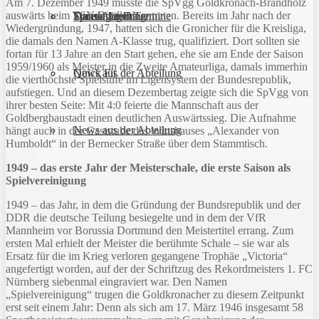
Am 7. Dezember 1949 musste die SpVgg Goldkronach-Brandholz
auswärts beim TSV Bindlach antreten. Bereits im Jahr nach der
Sportanlagen
Training und Termine
Fitness für Frauen
Darts-Abteilung
Wiedergründung, 1947, hatten sich die Gronicher für die Kreisliga,
die damals den Namen A-Klasse trug, qualifiziert. Dort sollten sie
fortan für 13 Jahre an den Start gehen, ehe sie am Ende der Saison
1959/1960 als Meister in die Zweite Amateurliga, damals immerhin
Quick Fit
News aus der Abteilung
die vierthöchste Spielstufe im Ligensystem der Bundesrepublik,
aufstiegen. Und an diesem Dezembertag zeigte sich die SpVgg von
ihrer besten Seite: Mit 4:0 feierte die Mannschaft aus der
Goldbergbaustadt einen deutlichen Auswärtssieg. Die Aufnahme
News aus der Abteilung
hängt auch in der Gaststube des Wirtshauses „Alexander von
Humboldt“ in der Bernecker Straße über dem Stammtisch.
1949 – das erste Jahr der Meisterschale, die erste Saison als
Spielvereinigung
1949 – das Jahr, in dem die Gründung der Bundsrepublik und der
DDR die deutsche Teilung besiegelte und in dem der VfR
Mannheim vor Borussia Dortmund den Meistertitel errang. Zum
ersten Mal erhielt der Meister die berühmte Schale – sie war als
Ersatz für die im Krieg verloren gegangene Trophäe „Victoria“
angefertigt worden, auf der der Schriftzug des Rekordmeisters 1. FC
Nürnberg siebenmal eingraviert war. Den Namen
„Spielvereinigung“ trugen die Goldkronacher zu diesem Zeitpunkt
erst seit einem Jahr: Denn als sich am 17. März 1946 insgesamt 58