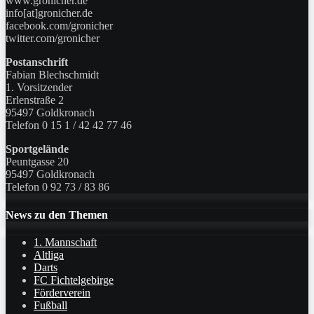
www.gronicher.de
info[at]gronicher.de
facebook.com/gronicher
twitter.com/gronicher
Postanschrift
Fabian Blechschmidt
1. Vorsitzender
Erlenstraße 2
95497 Goldkronach
Telefon 0 15 1 / 42 42 77 46
Sportgelände
Peuntgasse 20
95497 Goldkronach
Telefon 0 92 73 / 83 86
News zu den Themen
1. Mannschaft
Altliga
Darts
FC Fichtelgebirge
Förderverein
Fußball