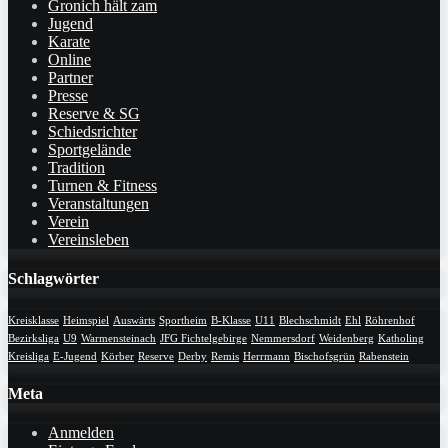
Gronich hält zam
Jugend
Karate
Online
Partner
Presse
Reserve & SG
Schiedsrichter
Sportgelände
Tradition
Turnen & Fitness
Veranstaltungen
Verein
Vereinsleben
Schlagwörter
Kreisklasse
Heimspiel
Auswärts
Sportheim
B-Klasse
U11
Blechschmidt
Ehl
Röhrenhof
Bezirksliga
U9
Warmensteinach
JFG Fichtelgebirge
Nemmersdorf
Weidenberg
Katholing
Kreisliga
E-Jugend
Körber
Reserve
Derby
Remis
Herrmann
Bischofsgrün
Rabenstein
Meta
Anmelden