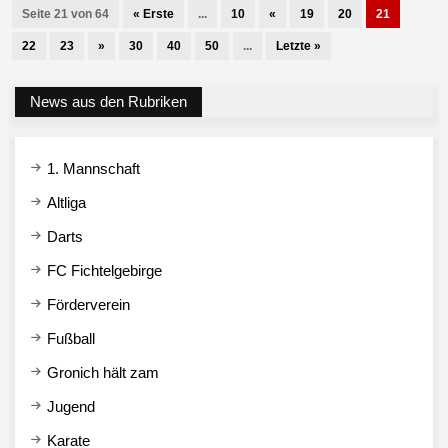
Seite 21 von 64
« Erste
...
10
«
19
20
21
22
23
»
30
40
50
...
Letzte »
News aus den Rubriken
1. Mannschaft
Altliga
Darts
FC Fichtelgebirge
Förderverein
Fußball
Gronich hält zam
Jugend
Karate