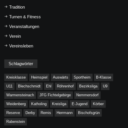
Tradition
Turnen & Fitness
Veranstaltungen
Verein
Vereinsleben
Schlagwörter
Kreisklasse
Heimspiel
Auswärts
Sportheim
B-Klasse
U11
Blechschmidt
Ehl
Röhrenhof
Bezirksliga
U9
Warmensteinach
JFG Fichtelgebirge
Nemmersdorf
Weidenberg
Katholing
Kreisliga
E-Jugend
Körber
Reserve
Derby
Remis
Herrmann
Bischofsgrün
Rabenstein