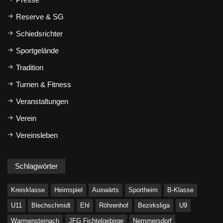
Reserve & SG
Schiedsrichter
Sportgelände
Tradition
Turnen & Fitness
Veranstaltungen
Verein
Vereinsleben
Schlagwörter
Kreisklasse
Heimspiel
Auswärts
Sportheim
B-Klasse
U11
Blechschmidt
Ehl
Röhrenhof
Bezirksliga
U9
Warmensteinach
JFG Fichtelgebirge
Nemmersdorf