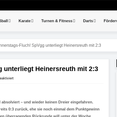
ßball
Karate
Turnen & Fitness
Darts
Förder
nerstags-Fluch! SpVgg unterliegt Heinersreuth mit 2:3
unterliegt Heinersreuth mit 2:3
aktiviert
 absolviert – und wieder keinen Dreier eingefahren.
eits 0:3 zurück, ehe sie noch einmal dem Punktgewinn
sten überragenden Rückrunde will unter der Woche