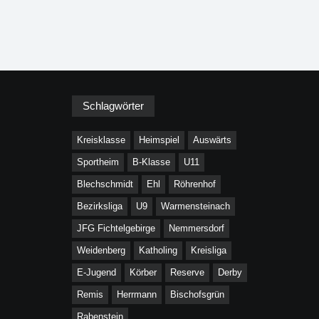
Schlagwörter
Kreisklasse
Heimspiel
Auswärts
Sportheim
B-Klasse
U11
Blechschmidt
Ehl
Röhrenhof
Bezirksliga
U9
Warmensteinach
JFG Fichtelgebirge
Nemmersdorf
Weidenberg
Katholing
Kreisliga
E-Jugend
Körber
Reserve
Derby
Remis
Herrmann
Bischofsgrün
Rabenstein