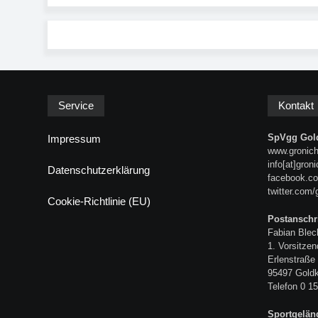
Service
Kontakt
SpVgg Gold
Impressum
www.gronich
info[at]gron
Datenschutzerklärung
facebook.co
twitter.com/
Cookie-Richtlinie (EU)
Postanschri
Fabian Blec
1. Vorsitzen
Erlenstraße
95497 Gold
Telefon 0 15
Sportgelän