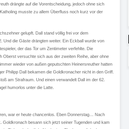
euth drängte auf die Vorentscheidung, jedoch ohne sich
Katholing musste zu allem Überfluss noch kurz vor der
hszehner gelupft. Dall stand völlig frei vor dem
. Und die Gäste drängten weiter. Ein Eckball wurde von
spieler, der das Tor um Zentimeter verfehlte. Die
h Oberst versuchte sich aus der zweiten Reihe, aber ohne
e immer wieder von außen geputschten Heinersreuther hatten
äger Philipp Dall bekamen die Goldkronacher nicht in den Griff.
stoß am Strafraum. Und einen verwandelt Dall im der 62.
gel humorlos unter die Latte.
hren, war er heute chancenlos. Eben Donnerstag… Nach
k. Goldkronach besann sich jetzt seiner Tugenden und kam