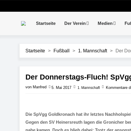
Startseite
Der Verein
Medien
Fu
Startseite
>
Fußball
>
1. Mannschaft
>
Der Don
Der Donnerstags-Fluch! SpVgg 
von Manfred
5. Mai 2017
Kommentare de
1. Mannschaft
Die SpVgg Goldkronach hat ihr letztes Nachholspiel
Gegen den SV Heinersreuth lagen die Gronicher ber
nahe kamen. Doch es blieb dabei: Trotz der anson