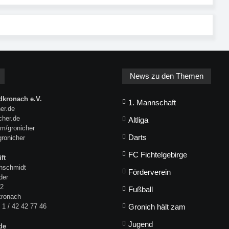
News zu den Themen
kronach e.V.
1. Mannschaft
er.de
icher.de
Altliga
m/gronicher
Darts
gronicher
FC Fichtelgebirge
ft
hschmidt
Förderverein
der
 2
Fußball
kronach
 1 / 42 42 77 46
Gronich hält zam
Jugend
de