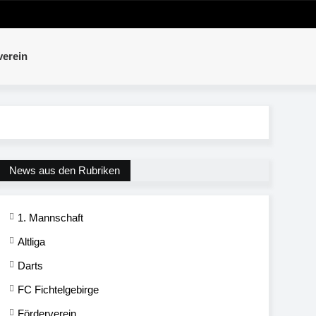
verein
News aus den Rubriken
1. Mannschaft
Altliga
Darts
FC Fichtelgebirge
Förderverein