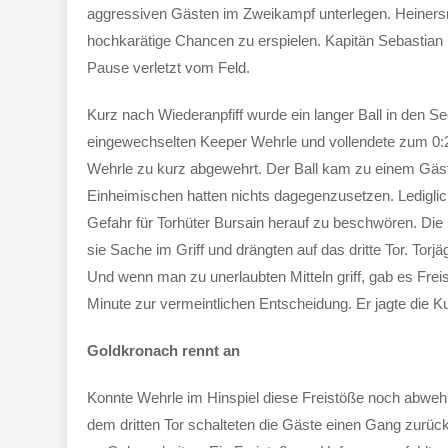
aggressiven Gästen im Zweikampf unterlegen. Heinersr
hochkarätige Chancen zu erspielen. Kapitän Sebastian 
Pause verletzt vom Feld.
Kurz nach Wiederanpfiff wurde ein langer Ball in den Sec
eingewechselten Keeper Wehrle und vollendete zum 0:2
Wehrle zu kurz abgewehrt. Der Ball kam zu einem Gäste
Einheimischen hatten nichts dagegenzusetzen. Lediglic
Gefahr für Torhüter Bursain herauf zu beschwören. Di
sie Sache im Griff und drängten auf das dritte Tor. Torj
Und wenn man zu unerlaubten Mitteln griff, gab es Frei
Minute zur vermeintlichen Entscheidung. Er jagte die Ku
Goldkronach rennt an
Konnte Wehrle im Hinspiel diese Freistöße noch abwe
dem dritten Tor schalteten die Gäste einen Gang zurüc