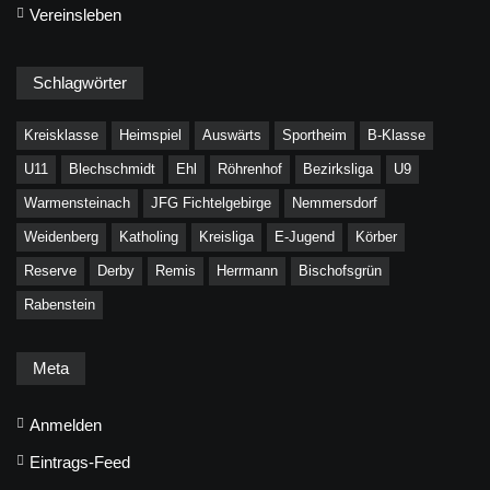
Vereinsleben
Schlagwörter
Kreisklasse
Heimspiel
Auswärts
Sportheim
B-Klasse
U11
Blechschmidt
Ehl
Röhrenhof
Bezirksliga
U9
Warmensteinach
JFG Fichtelgebirge
Nemmersdorf
Weidenberg
Katholing
Kreisliga
E-Jugend
Körber
Reserve
Derby
Remis
Herrmann
Bischofsgrün
Rabenstein
Meta
Anmelden
Eintrags-Feed