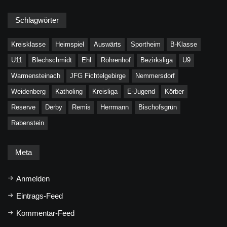
Schlagwörter
Kreisklasse
Heimspiel
Auswärts
Sportheim
B-Klasse
U11
Blechschmidt
Ehl
Röhrenhof
Bezirksliga
U9
Warmensteinach
JFG Fichtelgebirge
Nemmersdorf
Weidenberg
Katholing
Kreisliga
E-Jugend
Körber
Reserve
Derby
Remis
Herrmann
Bischofsgrün
Rabenstein
Meta
Anmelden
Eintrags-Feed
Kommentar-Feed