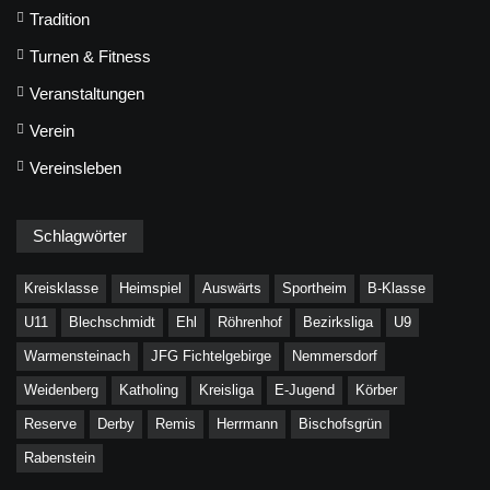
Tradition
Turnen & Fitness
Veranstaltungen
Verein
Vereinsleben
Schlagwörter
Kreisklasse
Heimspiel
Auswärts
Sportheim
B-Klasse
U11
Blechschmidt
Ehl
Röhrenhof
Bezirksliga
U9
Warmensteinach
JFG Fichtelgebirge
Nemmersdorf
Weidenberg
Katholing
Kreisliga
E-Jugend
Körber
Reserve
Derby
Remis
Herrmann
Bischofsgrün
Rabenstein