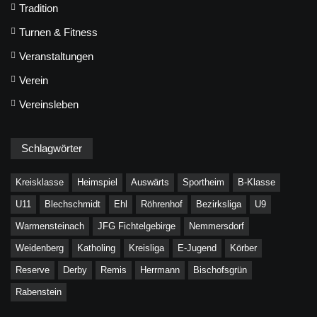
Tradition
Turnen & Fitness
Veranstaltungen
Verein
Vereinsleben
Schlagwörter
Kreisklasse
Heimspiel
Auswärts
Sportheim
B-Klasse
U11
Blechschmidt
Ehl
Röhrenhof
Bezirksliga
U9
Warmensteinach
JFG Fichtelgebirge
Nemmersdorf
Weidenberg
Katholing
Kreisliga
E-Jugend
Körber
Reserve
Derby
Remis
Herrmann
Bischofsgrün
Rabenstein