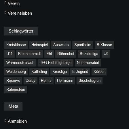
Verein
Vereinsleben
Schlagwörter
Kreisklasse
Heimspiel
Auswärts
Sportheim
B-Klasse
U11
Blechschmidt
Ehl
Röhrenhof
Bezirksliga
U9
Warmensteinach
JFG Fichtelgebirge
Nemmersdorf
Weidenberg
Katholing
Kreisliga
E-Jugend
Körber
Reserve
Derby
Remis
Herrmann
Bischofsgrün
Rabenstein
Meta
Anmelden