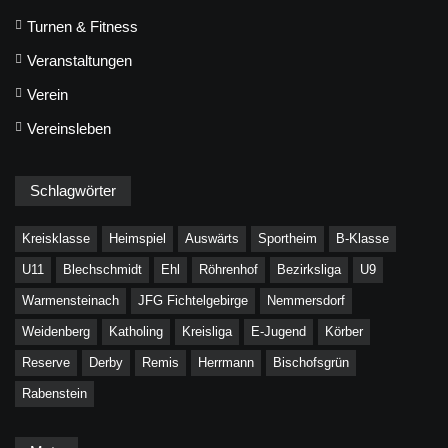
Turnen & Fitness
Veranstaltungen
Verein
Vereinsleben
Schlagwörter
Kreisklasse
Heimspiel
Auswärts
Sportheim
B-Klasse
U11
Blechschmidt
Ehl
Röhrenhof
Bezirksliga
U9
Warmensteinach
JFG Fichtelgebirge
Nemmersdorf
Weidenberg
Katholing
Kreisliga
E-Jugend
Körber
Reserve
Derby
Remis
Herrmann
Bischofsgrün
Rabenstein