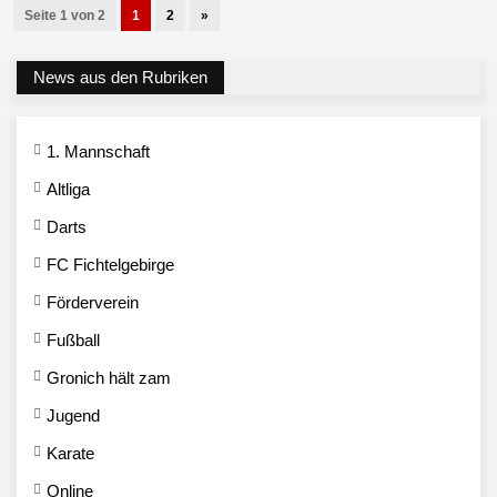
Seite 1 von 2
1
2
»
News aus den Rubriken
1. Mannschaft
Altliga
Darts
FC Fichtelgebirge
Förderverein
Fußball
Gronich hält zam
Jugend
Karate
Online