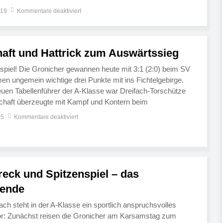
e möchte bei der SG Kreuz/FSV Bayreuth punkten, die A-
019
Kommentare deaktiviert
]
haft und Hattrick zum Auswärtssieg
spiel! Die Gronicher gewannen heute mit 3:1 (2:0) beim SV
n ungemein wichtige drei Punkte mit ins Fichtelgebirge.
uen Tabellenführer der A-Klasse war Dreifach-Torschütze
schaft überzeugte mit Kampf und Kontern beim
usgesprochen zurückhaltend waren die Erwartungen im
15
Kommentare deaktiviert
 Angesichts etlicher Ausfälle schien die Perspektive […]
reck und Spitzenspiel – das
ende
h steht in der A-Klasse ein sportlich anspruchsvolles
: Zunächst reisen die Gronicher am Karsamstag zum