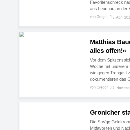
Favoritenschreck na
aus Leuchau an der 
Fichtelberg/Mehlmeis
von Gregor
3. April 20
vergangenen Spielta
Matthias Baue
alles offen!«
Vor dem Spitzenspiel
Woche mit unserem C
wie gegen Trebgast ze
dokumentieren das G
Abstieg aus der Krei
von Gregor
7. Novemb
14 […]
Gronicher st
Die SpVgg Goldkronac
Mitfavoriten und Nac