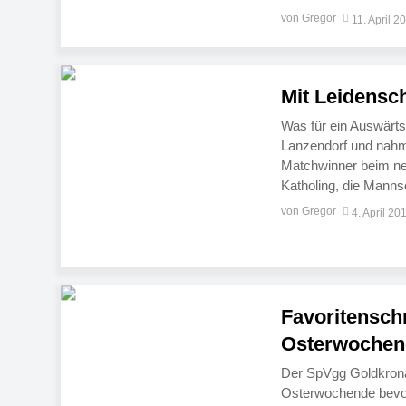
vierfach. Die Reserv
von Gregor
11. April 2
Jugend empfängt […
Mit Leidensc
Was für ein Auswärts
Lanzendorf und nahme
Matchwinner beim ne
Katholing, die Mann
Favoritenschreck. A
von Gregor
4. April 20
Goldkronacher Lager:
Favoritensch
Osterwochen
Der SpVgg Goldkronac
Osterwochende bevor