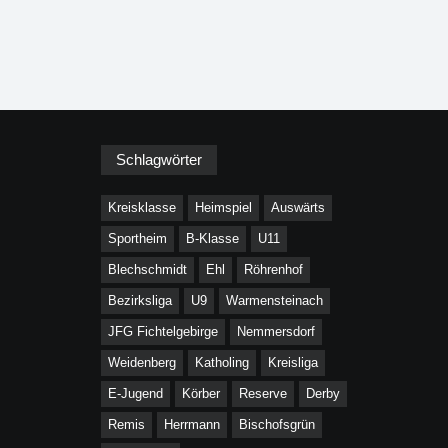
Schlagwörter
Kreisklasse
Heimspiel
Auswärts
Sportheim
B-Klasse
U11
Blechschmidt
Ehl
Röhrenhof
Bezirksliga
U9
Warmensteinach
JFG Fichtelgebirge
Nemmersdorf
Weidenberg
Katholing
Kreisliga
E-Jugend
Körber
Reserve
Derby
Remis
Herrmann
Bischofsgrün