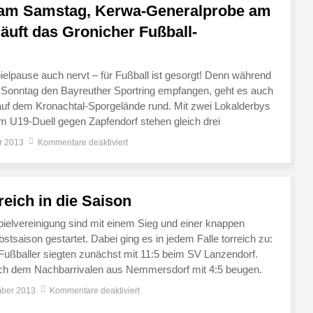
 am Samstag, Kerwa-Generalprobe am
äuft das Gronicher Fußball-
ielpause auch nervt – für Fußball ist gesorgt! Denn während
 Sonntag den Bayreuther Sportring empfangen, geht es auch
f dem Kronachtal-Sporgelände rund. Mit zwei Lokalderbys
 U19-Duell gegen Zapfendorf stehen gleich drei
spiele auf dem Programm. Dabei zählt für die A-Junioren
r 2013
Kommentare deaktiviert
rreich in die Saison
pielvereinigung sind mit einem Sieg und einer knappen
bstsaison gestartet. Dabei ging es in jedem Falle torreich zu:
ßballer siegten zunächst mit 11:5 beim SV Lanzendorf.
ch dem Nachbarrivalen aus Nemmersdorf mit 4:5 beugen.
dorf sorgte nicht gleich für gute Laune, denn […]
mber 2013
Kommentare deaktiviert