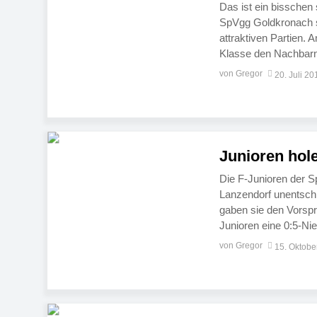
Das ist ein bisschen
SpVgg Goldkronach st
attraktiven Partien. 
Klasse den Nachbarn
gastiert der ASV Nem
von Gregor
20. Juli 20
Junioren hol
Die F-Junioren der 
Lanzendorf unentschi
gaben sie den Vorsp
Junioren eine 0:5-N
sie noch im Hinspiel
von Gregor
15. Oktobe
Vormittag für […]