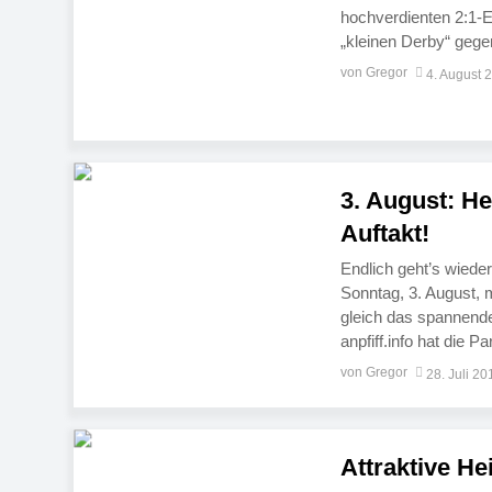
hochverdienten 2:1-E
„kleinen Derby“ geg
nachfolgend der Spiel
von Gregor
4. August 
„Fairness lohnt sich 
3. August: H
Auftakt!
Endlich geht’s wieder
Sonntag, 3. August, m
gleich das spannende
anpfiff.info hat die P
Angepfiffen werden S
von Gregor
28. Juli 20
Attraktive He