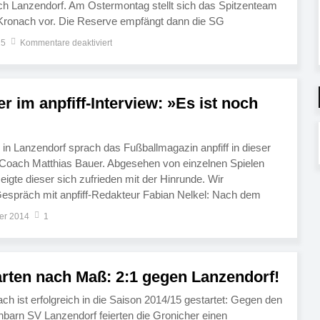
ch Lanzendorf. Am Ostermontag stellt sich das Spitzenteam
Kronach vor. Die Reserve empfängt dann die SG
el zum Fichtelgebirgs-Duell. Es war ein Paukenschlag: Am
15
Kommentare deaktiviert
g siegte der SV Lanzendorf beim […]
r im anpfiff-Interview: »Es ist noch
 in Lanzendorf sprach das Fußballmagazin anpfiff in dieser
oach Matthias Bauer. Abgesehen von einzelnen Spielen
igte dieser sich zufrieden mit der Hinrunde. Wir
espräch mit anpfiff-Redakteur Fabian Nelkel: Nach dem
sklasse liegt die SpVgg Goldkronach im Soll und führt nach
er 2014
1
arten nach Maß: 2:1 gegen Lanzendorf!
h ist erfolgreich in die Saison 2014/15 gestartet: Gegen den
hbarn SV Lanzendorf feierten die Gronicher einen