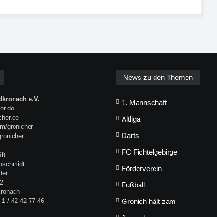
News zu den Themen
kronach e.V.
1. Mannschaft
er.de
icher.de
Altliga
m/gronicher
Darts
gronicher
FC Fichtelgebirge
ft
hschmidt
Förderverein
der
 2
Fußball
kronach
 1 / 42 42 77 46
Gronich hält zam