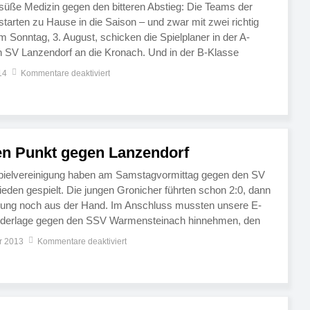
 süße Medizin gegen den bitteren Abstieg: Die Teams der
arten zu Hause in die Saison – und zwar mit zwei richtig
Am Sonntag, 3. August, schicken die Spielplaner in der A-
 SV Lanzendorf an die Kronach. Und in der B-Klasse
mersdorf II. […]
14
Kommentare deaktiviert
en Punkt gegen Lanzendorf
Spielvereinigung haben am Samstagvormittag gegen den SV
eden gespielt. Die jungen Gronicher führten schon 2:0, dann
rung noch aus der Hand. Im Anschluss mussten unsere E-
iederlage gegen den SSV Warmensteinach hinnehmen, den
 verdient bezwungen hatten. Es war zunächst ein perfekter
r 2013
Kommentare deaktiviert