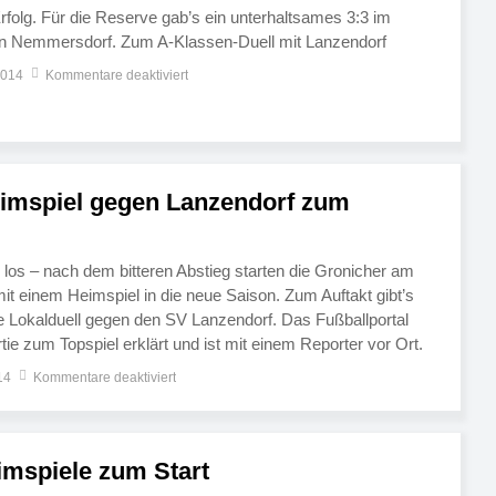
rfolg. Für die Reserve gab’s ein unterhaltsames 3:3 im
en Nemmersdorf. Zum A-Klassen-Duell mit Lanzendorf
bericht des Fußballportals anpfiff. Unter der Überschrift
2014
Kommentare deaktiviert
doch!“ hob Topspiel-Reporter Andi […]
eimspiel gegen Lanzendorf zum
 los – nach dem bitteren Abstieg starten die Gronicher am
it einem Heimspiel in die neue Saison. Zum Auftakt gibt’s
 Lokalduell gegen den SV Lanzendorf. Das Fußballportal
artie zum Topspiel erklärt und ist mit einem Reporter vor Ort.
piel und Saison […]
14
Kommentare deaktiviert
imspiele zum Start