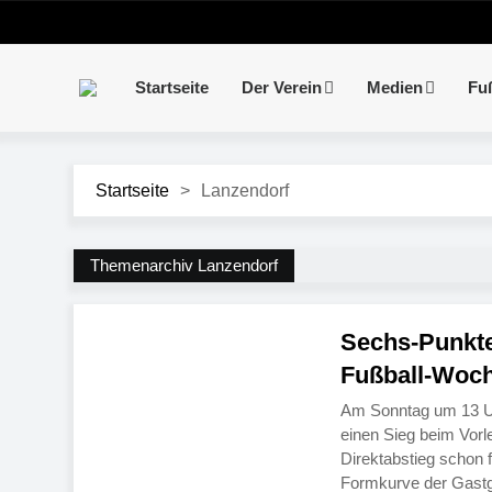
Startseite
Der Verein
Medien
Fu
Startseite
>
Lanzendorf
Themenarchiv Lanzendorf
Sechs-Punkte-
Fußball-Woc
Am Sonntag um 13 Uh
einen Sieg beim Vorl
Direktabstieg schon f
Formkurve der Gastg