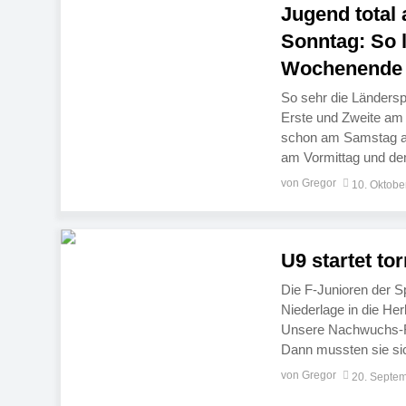
Jugend total
Sonntag: So l
Wochenende
So sehr die Ländersp
Erste und Zweite am
schon am Samstag au
am Vormittag und dem
hochspannende Jugen
von Gregor
10. Oktobe
[…]
U9 startet to
Die F-Junioren der S
Niederlage in die Her
Unsere Nachwuchs-Fu
Dann mussten sie si
Der Auftakt in Lanzen
von Gregor
20. Septe