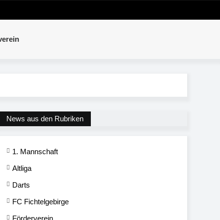
verein
News aus den Rubriken
1. Mannschaft
Altliga
Darts
FC Fichtelgebirge
Förderverein