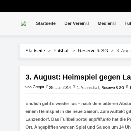
Startseite
Der Verein
Medien
Fu
Startseite
>
Fußball
>
Reserve & SG
>
3. Aug
3. August: Heimspiel gegen La
von Gregor
28. Juli 2014
,
1. Mannschaft
Reserve & SG
Endlich geht’s wieder los – nach dem bitteren Absti
einem Heimspiel in die neue Saison. Zum Auftakt g
Lanzendorf. Das Fußballportal
anpfiff.info
hat die P
Ort. Angepfiffen werden Spiel und Saison um 14 Uhr