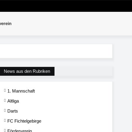
verein
News aus den Rubriken
1. Mannschaft
Altliga
Darts
FC Fichtelgebirge
Förderverein