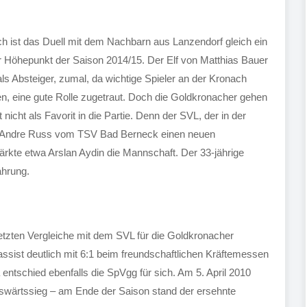
ich ist das Duell mit dem Nachbarn aus Lanzendorf gleich ein
r Höhepunkt der Saison 2014/15. Der Elf von Matthias Bauer
als Absteiger, zumal, da wichtige Spieler an der Kronach
en, eine gute Rolle zugetraut. Doch die Goldkronacher gehen
t nicht als Favorit in die Partie. Denn der SVL, der in der
 mit Andre Russ vom TSV Bad Berneck einen neuen
tärkte etwa Arslan Aydin die Mannschaft. Der 33-jährige
ahrung.
letzten Vergleiche mit dem SVL für die Goldkronacher
assist deutlich mit 6:1 beim freundschaftlichen Kräftemessen
 entschied ebenfalls die SpVgg für sich. Am 5. April 2010
uswärtssieg – am Ende der Saison stand der ersehnte