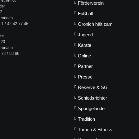
hschmidt
Förderverein
der
 2
Fußball
kronach
 1 / 42 42 77 46
Gronich hält zam
Jugend
de
 20
Karate
kronach
 73 / 83 86
Online
Partner
Presse
Reserve & SG
Schiedsrichter
Sportgelände
Tradition
Turnen & Fitness