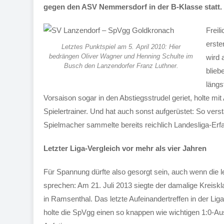
gegen den ASV Nemmersdorf in der B-Klasse statt.
Freil
erste
Letztes Punktspiel am 5. April 2010: Hier
bedrängen Oliver Wagner und Henning Schulte im
wird 
Busch den Lanzendorfer Franz Luthner.
blieb
längs
Vorsaison sogar in den Abstiegsstrudel geriet, holte
Spielertrainer. Und hat auch sonst aufgerüstet: So vers
Spielmacher sammelte bereits reichlich Landesliga-Erf
Letzter Liga-Vergleich vor mehr als vier Jahren
Für Spannung dürfte also gesorgt sein, auch wenn die 
sprechen: Am 21. Juli 2013 siegte der damalige Kreiskl
in Ramsenthal. Das letzte Aufeinandertreffen in der Liga
holte die SpVgg einen so knappen wie wichtigen 1:0-A