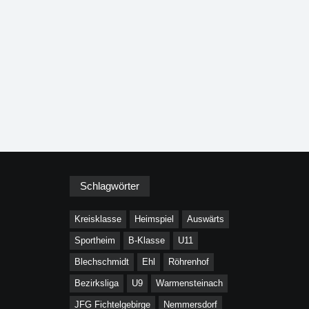
Schlagwörter
Kreisklasse
Heimspiel
Auswärts
Sportheim
B-Klasse
U11
Blechschmidt
Ehl
Röhrenhof
Bezirksliga
U9
Warmensteinach
JFG Fichtelgebirge
Nemmersdorf