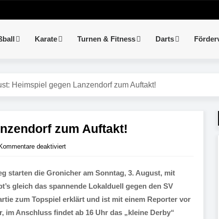
ßball
Karate
Turnen & Fitness
Darts
Förder
ust: Heimspiel gegen Lanzendorf zum Auftakt!
nzendorf zum Auftakt!
Kommentare deaktiviert
eg starten die Gronicher am Sonntag, 3. August, mit
ibt’s gleich das spannende Lokalduell gegen den SV
artie zum Topspiel erklärt und ist mit einem Reporter vor
, im Anschluss findet ab 16 Uhr das „kleine Derby“