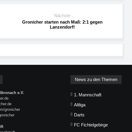
Nächste
Gronicher starten nach Maß: 2:1 gegen
Lanzendorf!
News zu den Themen
kronach e.V.
1. Mannschaft
er.de
icher.de
Altliga
m/gronicher
Darts
gronicher
FC Fichtelgebirge
ft