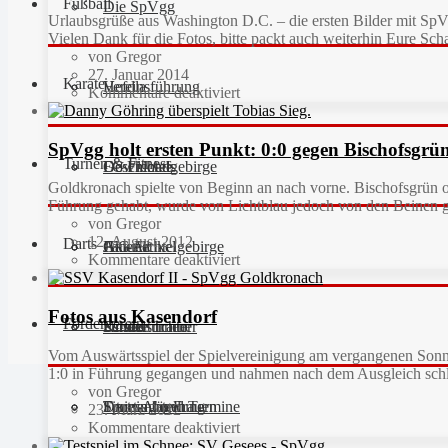
Fußball
Die SpVgg
Urlaubsgrüße aus Washington D.C. – die ersten Bilder mit SpV
Vielen Dank für die Fotos, bitte packt auch weiterhin Eure Sch
von Gregor
27. Januar 2014
Karate
Vereinsführung
Hefdla
Kommentare deaktiviert
SpVgg holt ersten Punkt: 0:0 gegen Bischofsgrü
Turnen & Fitness
Geschichte
Downloads
FC Fichtelgebirge
Goldkronach spielte von Beginn an nach vorne. Bischofsgrün ope
Führung gehabt, wurde von Lichtblau jedoch von den Beinen ge
von Gregor
12. August 2012
Darts
Fan-Artikel
Galerie
JFG Fichtelgebirge
Aktuell
Kommentare deaktiviert
Fotos aus Kasendorf
Förderverein
Partner
Schiedsrichter
Unsere Trainer
Kinderturnen
Vom Auswärtsspiel der Spielvereinigung am vergangenen Sonntag
1:0 in Führung gegangen und nahmen nach dem Ausgleich schli
von Gregor
Sportanlagen
Training und Termine
Fitness für Frauen
Darts-Abteilung
23. März 2012
Kommentare deaktiviert