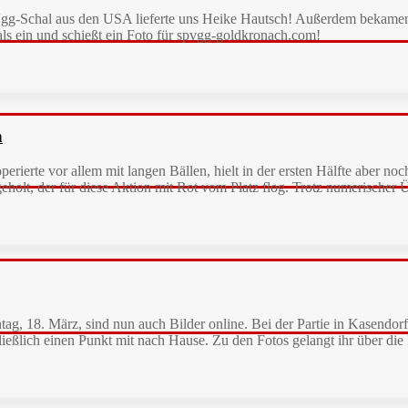
gg-Schal aus den USA lieferte uns Heike Hautsch! Außerdem bekamen wi
als ein und schießt ein Foto für spvgg-goldkronach.com!
n
rierte vor allem mit langen Bällen, hielt in der ersten Hälfte aber n
holt, der für diese Aktion mit Rot vom Platz flog. Trotz numerischer 
, 18. März, sind nun auch Bilder online. Bei der Partie in Kasendorf
eßlich einen Punkt mit nach Hause. Zu den Fotos gelangt ihr über d