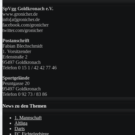
SpVgg Goldkronach e.V.
www.gronicher.de
info[at]gronicher.de
facebook.com/gronicher
twitter.com/gronicher
Postanschrift
Fabian Blechschmidt
1. Vorsitzender
Erlenstraße 2
95497 Goldkronach
Telefon 0 15 1 / 42 42 77 46
Sportgelände
Peuntgasse 20
95497 Goldkronach
Telefon 0 92 73 / 83 86
News zu den Themen
1. Mannschaft
Altliga
Darts
FC Fichtelgebirge