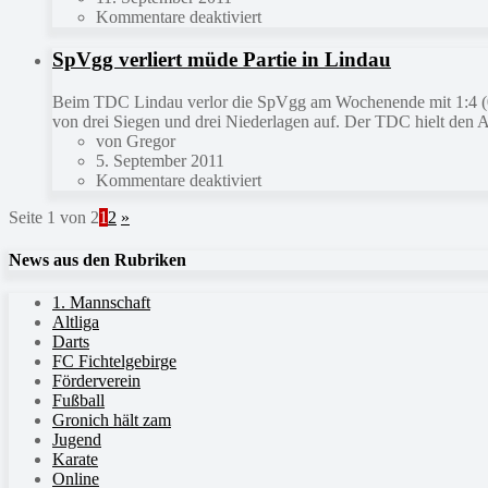
Kommentare deaktiviert
SpVgg verliert müde Partie in Lindau
Beim TDC Lindau verlor die SpVgg am Wochenende mit 1:4 (0:2
von drei Siegen und drei Niederlagen auf. Der TDC hielt den A
von Gregor
5. September 2011
Kommentare deaktiviert
Seite 1 von 2
1
2
»
News aus den Rubriken
1. Mannschaft
Altliga
Darts
FC Fichtelgebirge
Förderverein
Fußball
Gronich hält zam
Jugend
Karate
Online