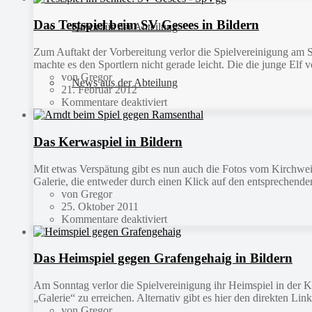
Das Testspiel beim SV Gesees in Bildern
Quick Fit
News aus der Abteilung
Zum Auftakt der Vorbereitung verlor die Spielvereinigung am 
machte es den Sportlern nicht gerade leicht. Die die junge Elf
von Gregor
News aus der Abteilung
21. Februar 2012
Kommentare deaktiviert
Das Kerwaspiel in Bildern
Mit etwas Verspätung gibt es nun auch die Fotos vom Kirchwe
Galerie, die entweder durch einen Klick auf den entsprechenden
von Gregor
25. Oktober 2011
Kommentare deaktiviert
Das Heimspiel gegen Grafengehaig in Bildern
Am Sonntag verlor die Spielvereinigung ihr Heimspiel in der K
„Galerie“ zu erreichen. Alternativ gibt es hier den direkten L
von Gregor