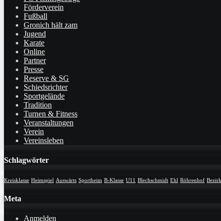
Förderverein
Fußball
Gronich hält zam
Jugend
Karate
Online
Partner
Presse
Reserve & SG
Schiedsrichter
Sportgelände
Tradition
Turnen & Fitness
Veranstaltungen
Verein
Vereinsleben
Schlagwörter
Kreisklasse
Heimspiel
Auswärts
Sportheim
B-Klasse
U11
Blechschmidt
Ehl
Röhrenhof
Bezirk
Meta
Anmelden