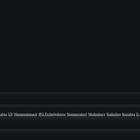
sliga
U9
Warmensteinach
JFG Fichtelgebirge
Nemmersdorf
Weidenberg
Katholing
Kreisliga
E-