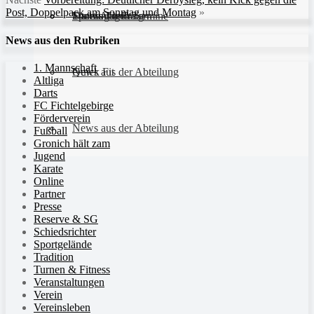
Post, Doppelpack am Sonntag und Montag
»
Sportanlagen
Training und Termine
Fitness für Frauen
Darts-Abteilung
News aus den Rubriken
1. Mannschaft
Quick Fit
News aus der Abteilung
Altliga
Darts
FC Fichtelgebirge
Förderverein
News aus der Abteilung
Fußball
Gronich hält zam
Jugend
Karate
Online
Partner
Presse
Reserve & SG
Schiedsrichter
Sportgelände
Tradition
Turnen & Fitness
Veranstaltungen
Verein
Vereinsleben