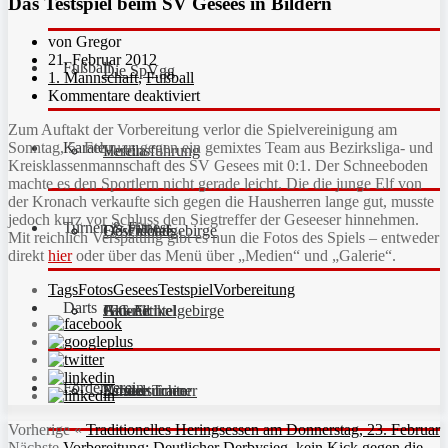
Das Testspiel beim SV Gesees in Bildern
von Gregor
21. Februar 2012
Fußball
Die SpVgg
1. Mannschaft
,
Fußball
Kommentare deaktiviert
Zum Auftakt der Vorbereitung verlor die Spielvereinigung am
Karate
Sonntag, 5. Februar, gegen ein gemixtes Team aus Bezirksliga- und
Vereinsführung
Hefdla
Kreisklassenmannschaft des SV Gesees mit 0:1. Der Schneeboden
machte es den Sportlern nicht gerade leicht. Die die junge Elf von
der Kronach verkaufte sich gegen die Hausherren lange gut, musste
jedoch kurz vor Schluss den Siegtreffer der Geseeser hinnehmen.
Turnen & Fitness
Geschichte
Downloads
FC Fichtelgebirge
Mit reichlich Verspätung gibt es nun die Fotos des Spiels – entweder
direkt
hier
oder über das Menü über „Medien“ und „Galerie“.
Tags
Fotos
Gesees
Testspiel
Vorbereitung
Darts
Fan-Artikel
Galerie
JFG Fichtelgebirge
Aktuell
Förderverein
Partner
Schiedsrichter
Unsere Trainer
Kinderturnen
Vorherige
«
Traditionelles Heringsessen am Donnerstag, 23. Februar
Nächste
Vorbereitung: Deutlicher Derbysieg, kein Kick gegen die