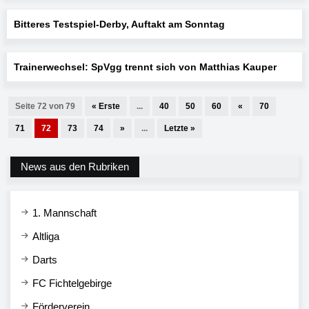
Bitteres Testspiel-Derby, Auftakt am Sonntag
Trainerwechsel: SpVgg trennt sich von Matthias Kauper
Seite 72 von 79
« Erste
...
40
50
60
«
70
71
72
73
74
»
...
Letzte »
News aus den Rubriken
1. Mannschaft
Altliga
Darts
FC Fichtelgebirge
Förderverein