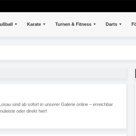
ußball
Karate
Turnen & Fitness
Darts
Fö
au sind ab sofort in unserer Galerie online – erreichbar
üleiste oder direkt hier!