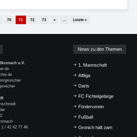
70
71
72
73
»
...
Letzte »
News zu den Themen
kronach e.V.
1. Mannschaft
er.de
icher.de
Altliga
m/gronicher
Darts
gronicher
FC Fichtelgebirge
ft
hschmidt
Förderverein
der
 2
Fußball
kronach
 1 / 42 42 77 46
Gronich hält zam