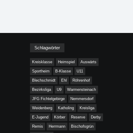
Schlagwörter
Kreisklasse
Heimspiel
Auswärts
Sportheim
B-Klasse
U11
Blechschmidt
Ehl
Röhrenhof
Bezirksliga
U9
Warmensteinach
JFG Fichtelgebirge
Nemmersdorf
Weidenberg
Katholing
Kreisliga
E-Jugend
Körber
Reserve
Derby
Remis
Herrmann
Bischofsgrün