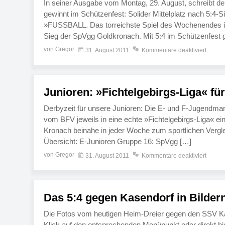
In seiner Ausgabe vom Montag, 29. August, schreibt de
gewinnt im Schützenfest: Solider Mittelplatz nach 5:4-S
»FUSSBALL. Das torreichste Spiel des Wochenendes in
Sieg der SpVgg Goldkronach. Mit 5:4 im Schützenfest
von Gregor
31. August 2011
Kommentare deaktiviert
Junioren: »Fichtelgebirgs-Liga« fü
Derbyzeit für unsere Junioren: Die E- und F-Jugendma
vom BFV jeweils in eine echte »Fichtelgebirgs-Liga« ein
Kronach beinahe in jeder Woche zum sportlichen Verglei
Übersicht: E-Junioren Gruppe 16: SpVgg […]
von Gregor
31. August 2011
Kommentare deaktiviert
Das 5:4 gegen Kasendorf in Bilder
Die Fotos vom heutigen Heim-Dreier gegen den SSV Kasen
Klick auf den entsprechenden Menüpunkt oder direkt hi