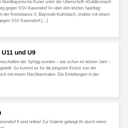
r Nordbayerische Kurier unter der Überschrift »Goldkronach
ieg gegen SSV Kasendorf II« über den letzten Spieltag:
 der Kreisklasse V, Bayreuth-Kulmbach, endete mit einem
 gegen SSV Kasendorf […]
r U11 und U9
nnschaften der SpVgg wurden – wie schon im letzten Jahr –
geteilt. So kommt es für die jüngsten Kicker von der
ch mit einem Nachbarrivalen. Die Einteilungen in der
n
dorf II sind online! Zur Galerie gelangt ihr durch einen
er!