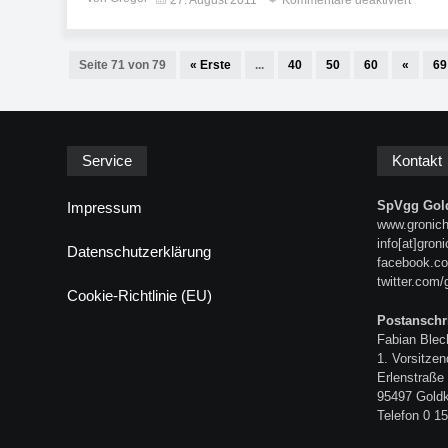
27. August 2011
Kommentare deaktiviert
Seite 71 von 79
« Erste
...
40
50
60
«
69
Service
Kontakt
SpVgg Gold
Impressum
www.gronich
info[at]gron
Datenschutzerklärung
facebook.co
twitter.com/
Cookie-Richtlinie (EU)
Postanschri
Fabian Blec
1. Vorsitzen
Erlenstraße
95497 Gold
Telefon 0 15