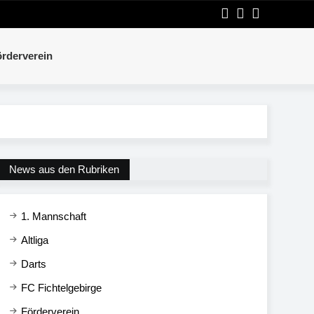
rderverein
News aus den Rubriken
1. Mannschaft
Altliga
Darts
FC Fichtelgebirge
Förderverein