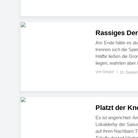
Rassiges Der
Am Ende hätte es d
trennen sich die Spi
Hälfte ließen die Gr
liegen, wahrten aber 
noch kein Heimspiel
von Gregor
10. Septe
Platzt der K
Es ist angerichtet: A
Lokalderby der Saison
auf ihren Nachbarn T
Tabelle derzeit Vier