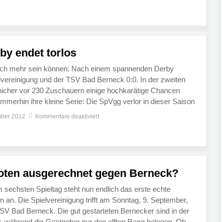
by endet torlos
och mehr sein können: Nach einem spannenden Derby
elvereinigung und der TSV Bad Berneck 0:0. In der zweiten
onicher vor 230 Zuschauern einige hochkarätige Chancen
immerhin ihre kleine Serie: Die SpVgg verlor in dieser Saison
. Vor dem Kreisklassen-Duell maßen sich […]
mber 2012
Kommentare deaktiviert
noten ausgerechnet gegen Berneck?
m sechsten Spieltag steht nun endlich das erste echte
 an. Die Spielvereinigung trifft am Sonntag, 9. September,
SV Bad Berneck. Die gut gestarteten Bernecker sind in der
ter, während die Gastgeber nur den elften Rang belegen. Ob