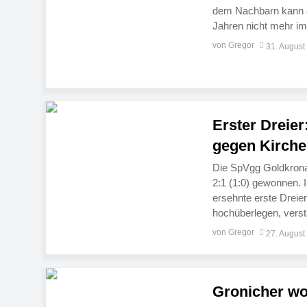
dem Nachbarn kann au
Jahren nicht mehr im
Gronicher während ih
von Gregor
31. August
des SVW. Doch nicht
Erster Dreie
gegen Kirche
Die SpVgg Goldkrona
2:1 (1:0) gewonnen. 
ersehnte erste Dreier.
hochüberlegen, verst
umzumünzen. Erst Ma
von Gregor
27. August
den […]
Gronicher wo