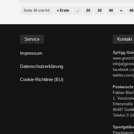
Seite 48 von 64
« Erste
...
20
30
40
«
46
Service
Kontakt
SpVgg Gold
Impressum
www.gronich
info[at]gron
Datenschutzerklärung
facebook.co
twitter.com/
Cookie-Richtlinie (EU)
Postanschri
Fabian Blec
1. Vorsitzen
Erlenstraße
95497 Gold
Telefon 0 15
Sportgelän
Peuntgasse