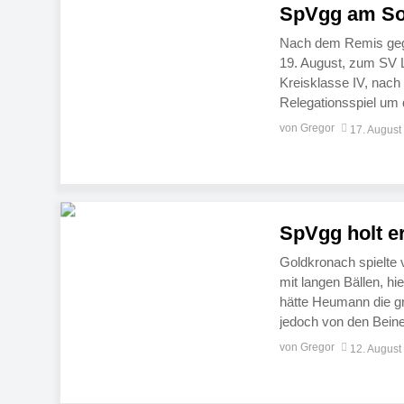
SpVgg am Son
Nach dem Remis gege
19. August, zum SV Li
Kreisklasse IV, nach
Relegationsspiel um d
erfolgt um 15 Uhr. Di
von Gregor
17. August
SpVgg holt e
Goldkronach spielte 
mit langen Bällen, hi
hätte Heumann die g
jedoch von den Beinen
numerischer Überleg
von Gregor
12. August