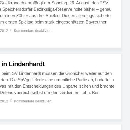
g Goldkronach empfängt am Sonntag, 26. August, den TSV
ie Speichersdorfer Bezirksliga-Reserve holte bisher – genau
ur einen Zähler aus drei Spielen. Diesen allerdings sicherte
am ersten Spieltag beim stark eingeschätzten Bayreuther
erlor die Mannschaft jedoch in Gesees (0:1) und zu Hause […]
 2012
Kommentare deaktiviert
 in Lindenhardt
 beim SV Lindenhardt müssen die Gronicher weiter auf den
ten. Die SpVgg lieferte eine ordentliche Partie ab, haderte in
twas mit den Entscheidungen des Unparteiischen und brachte
 Defensivbereich selbst um den verdienten Lohn. Bei
mperaturen boten beide Mannschaften ein vor allem […]
 2012
Kommentare deaktiviert