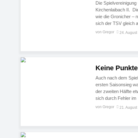
Die Spielvereinigun
Kirchenlaibach II. D
wie die Gronicher – n
sich der TSV gleich 
Sportring. Zuletzt v
von Gregor
24. August
Keine Punkte
Auch nach dem Spiel
ersten Saisonsieg war
der zweiten Hälfte e
sich durch Fehler im
hochsommerlichen Te
von Gregor
21. August