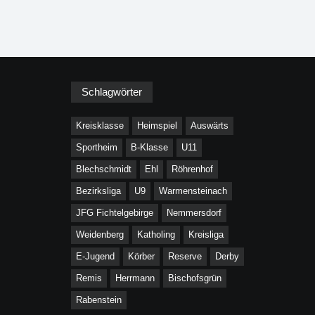
Schlagwörter
Kreisklasse
Heimspiel
Auswärts
Sportheim
B-Klasse
U11
Blechschmidt
Ehl
Röhrenhof
Bezirksliga
U9
Warmensteinach
JFG Fichtelgebirge
Nemmersdorf
Weidenberg
Katholing
Kreisliga
E-Jugend
Körber
Reserve
Derby
Remis
Herrmann
Bischofsgrün
Rabenstein