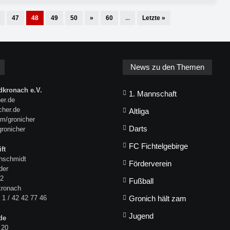
47
48
49
50
»
60
...
Letzte »
News zu den Themen
kronach e.V.
1. Mannschaft
er.de
icher.de
Altliga
m/gronicher
Darts
gronicher
FC Fichtelgebirge
ft
hschmidt
Förderverein
der
 2
Fußball
kronach
 1 / 42 42 77 46
Gronich hält zam
Jugend
de
 20