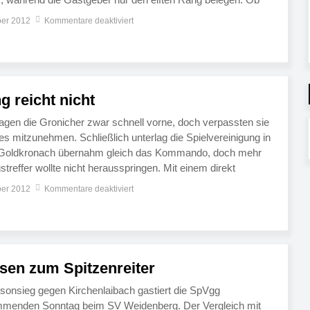
gen den TSV der Knoten […]
ber 2012
Kommentare deaktiviert
 reicht nicht
lagen die Gronicher zwar schnell vorne, doch verpassten sie
s mitzunehmen. Schließlich unterlag die Spielvereinigung in
. Goldkronach übernahm gleich das Kommando, doch mehr
streffer wollte nicht herausspringen. Mit einem direkt
ß glichen die Sommerer-Schützlinge in der 22. Spielminute
ber 2012
Kommentare deaktiviert
e die Partie. […]
isen zum Spitzenreiter
sonsieg gegen Kirchenlaibach gastiert die SpVgg
menden Sonntag beim SV Weidenberg. Der Vergleich mit