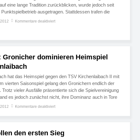
f eine lange Tradition zurückblicken, wurde jedoch seit
 Punktspielbetrieb ausgetragen. Stattdessen trafen die
rer Zeit in der A-Klasse sogar desöfteren auf die Reserve
 2012
Kommentare deaktiviert
 […]
r: Gronicher dominieren Heimspiel
nlaibach
ch hat das Heimspiel gegen den TSV Kirchenlaibach II mit
Im vierten Saisonspiel gelang den Gronichern endlich der
 Trotz vieler Ausfälle präsentierte sich die Spielvereinigung
and es jedoch zunächst nicht, ihre Dominanz auch in Tore
x Rabensteins Strafstoßtor kurz vor der Halbzeit brach
 2012
Kommentare deaktiviert
llen den ersten Sieg