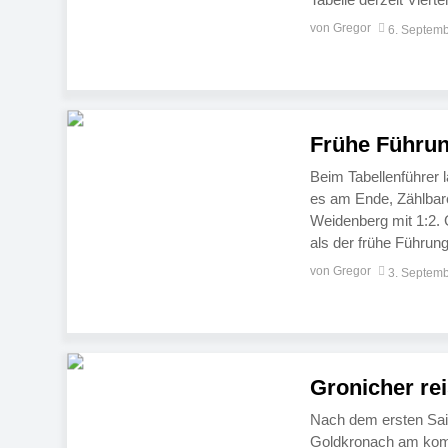
nun ausgerechnet ge
von Gregor
6. Septem
Frühe Führung
Beim Tabellenführer 
es am Ende, Zählbare
Weidenberg mit 1:2
als der frühe Führung
verwandelten Freisto
von Gregor
3. Septem
aus. Danach verflacht
Gronicher re
Nach dem ersten Sai
Goldkronach am kom