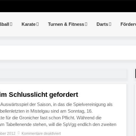
ßball
Karate
Turnen & Fitness
Darts
Förder
im Schlusslicht gefordert
 Auswärtsspiel der Saison, in das die Spielvereinigung als
bellenletzten in Mistelgau sind am Sonntag, 16.
e für die Gronicher fast schon Pflicht. Während die
m Tabellenende stehen, will die SpVgg endlich den zweiten
fiffen werden soll die Partie bereits um 13 Uhr […]
mber 2012
Kommentare deaktiviert