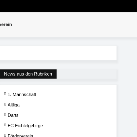
verein
News aus den Rubriken
1. Mannschaft
Altliga
Darts
FC Fichtelgebirge
Förderverein