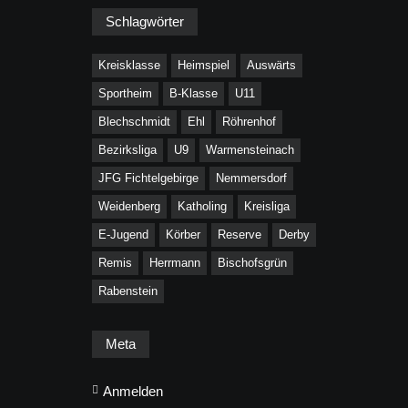
Schlagwörter
Kreisklasse
Heimspiel
Auswärts
Sportheim
B-Klasse
U11
Blechschmidt
Ehl
Röhrenhof
Bezirksliga
U9
Warmensteinach
JFG Fichtelgebirge
Nemmersdorf
Weidenberg
Katholing
Kreisliga
E-Jugend
Körber
Reserve
Derby
Remis
Herrmann
Bischofsgrün
Rabenstein
Meta
Anmelden