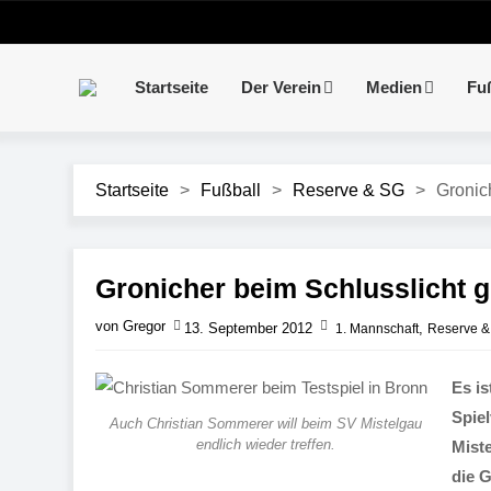
Startseite
Der Verein
Medien
Fu
Startseite
>
Fußball
>
Reserve & SG
>
Gronic
Gronicher beim Schlusslicht g
von Gregor
13. September 2012
,
1. Mannschaft
Reserve &
Es is
Spiel
Auch Christian Sommerer will beim SV Mistelgau
endlich wieder treffen.
Miste
die G