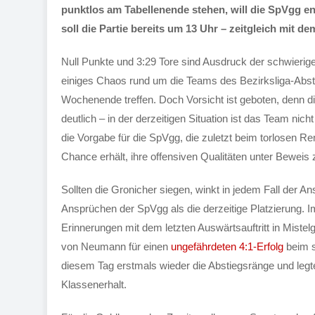
punktlos am Tabellenende stehen, will die SpVgg en
soll die Partie bereits um 13 Uhr – zeitgleich mit d
Null Punkte und 3:29 Tore sind Ausdruck der schwierig
einiges Chaos rund um die Teams des Bezirksliga-Abst
Wochenende treffen. Doch Vorsicht ist geboten, denn d
deutlich – in der derzeitigen Situation ist das Team nic
die Vorgabe für die SpVgg, die zuletzt beim torlosen 
Chance erhält, ihre offensiven Qualitäten unter Beweis z
Sollten die Gronicher siegen, winkt in jedem Fall der A
Ansprüchen der SpVgg als die derzeitige Platzierung.
Erinnerungen mit dem letzten Auswärtsauftritt in Mistel
von Neumann für einen
ungefährdeten 4:1-Erfolg
beim s
diesem Tag erstmals wieder die Abstiegsränge und legt
Klassenerhalt.