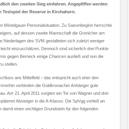
dlich den zweiten Sieg einfahren. Angepfiffen werden
em Testspiel der Reserve in Kirchahorn.
en Mistelgauer Personalsituation. Zu Saisonbeginn herrschte
eigers, auf dessen zweite Mannschaft die Gronicher am
ie Niederlagen des SVM gestalteten sich zuletzt weniger
ht leicht einzuschätzen. Dennoch sind sicherlich drei Punkte
Remis gegen Berneck einige Chancen ausließ und nun die
u stellen.
nschluss ans Mittelfeld – das entspricht auch eher den
 Immerhin verbinden die Goldkronacher Anhänger gute
gau. Am 21. April 2011 sorgten ein Tor von Wagner und drei
päteren Absteiger in die A-Klasse. Die SpVgg verließ an
e damit einen wichtigen Grundstein für den folgenden