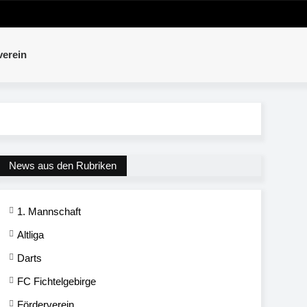
verein
News aus den Rubriken
1. Mannschaft
Altliga
Darts
FC Fichtelgebirge
Förderverein