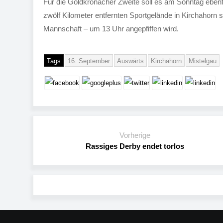
Für die Goldkronacher Zweite soll es am Sonntag ebenf
zwölf Kilometer entfernten Sportgelände in Kirchahorn st
Mannschaft – um 13 Uhr angepfiffen wird.
Tags
16. September
Auswärts
Kirchahorn
Mistelgau
Vorherige
Rassiges Derby endet torlos