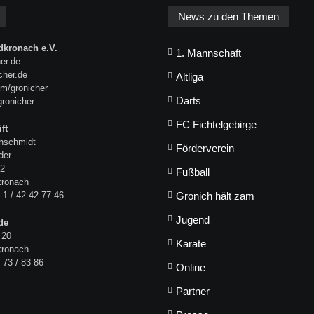
News zu den Themen
kronach e.V.
1. Mannschaft
er.de
icher.de
Altliga
m/gronicher
Darts
gronicher
FC Fichtelgebirge
ft
hschmidt
Förderverein
der
 2
Fußball
kronach
 1 / 42 42 77 46
Gronich hält zam
Jugend
de
 20
Karate
kronach
 73 / 83 86
Online
Partner