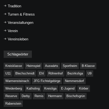
Tradition
Turnen & Fitness
Veranstaltungen
Verein
Vereinsleben
Schlagwörter
Kreisklasse
Heimspiel
Auswärts
Sportheim
B-Klasse
U11
Blechschmidt
Ehl
Röhrenhof
Bezirksliga
U9
Warmensteinach
JFG Fichtelgebirge
Nemmersdorf
Weidenberg
Katholing
Kreisliga
E-Jugend
Körber
Reserve
Derby
Remis
Herrmann
Bischofsgrün
Rabenstein