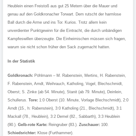
Heublein einen Freistoß aus gut 25 Metern über die Mauer und
genau auf den Goldkronacher Torwart. Dem rutscht der harmlose
Ball durch die Arme und ins Tor. Kurios. Trotz allem kein
unverdienter Punktgewinn für die Eintracht, die durch unbändigen
Kampfeswillen überzeugte. Die Einheimischen müssen sich fragen,
warum sie nicht schon früher den Sack zugemacht hatten.
In der Statistik
Goldkronach:
Pöhlmann – M. Rabenstein, Mertins, H. Rabenstein,
F. Rabenstein, Arndt, Weihrauch, Katholing, Vogel, Blechschmidt,
Oberst; S. Zinke (ab 54. Minute), Stanit (ab 79. Minute), Deinlein,
Schullerus.
Tore:
1:0 Oberst (10. Minute, Vorlage Blechschmidt), 2:0
Arndt (15., h: Rabenstein), 3:0 Katholing (21., Blechschmidt), 3:1
Mackall (78., Heublein), 3:2 Demel (82., Sabbarth), 3:3 Heublein
(90.).
Gelb-rote Karte:
Reingruber (83.).
Zuschauer:
100.
Schiedsrichter:
Klose (Furthammer).