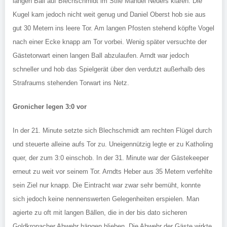
langen Ball auf Blechschmidt im Stile Manuel Neuers klären. Die
Kugel kam jedoch nicht weit genug und Daniel Oberst hob sie aus
gut 30 Metern ins leere Tor. Am langen Pfosten stehend köpfte Vogel
nach einer Ecke knapp am Tor vorbei. Wenig später versuchte der
Gästetorwart einen langen Ball abzulaufen. Arndt war jedoch
schneller und hob das Spielgerät über den verdutzt außerhalb des
Strafraums stehenden Torwart ins Netz.
Gronicher legen 3:0 vor
In der 21. Minute setzte sich Blechschmidt am rechten Flügel durch
und steuerte alleine aufs Tor zu. Uneigennützig legte er zu Katholing
quer, der zum 3:0 einschob. In der 31. Minute war der Gästekeeper
erneut zu weit vor seinem Tor. Arndts Heber aus 35 Metern verfehlte
sein Ziel nur knapp. Die Eintracht war zwar sehr bemüht, konnte
sich jedoch keine nennenswerten Gelegenheiten erspielen. Man
agierte zu oft mit langen Bällen, die in der bis dato sicheren
Goldkronacher Abwehr hängen blieben. Die Abwehr der Gäste wirkte