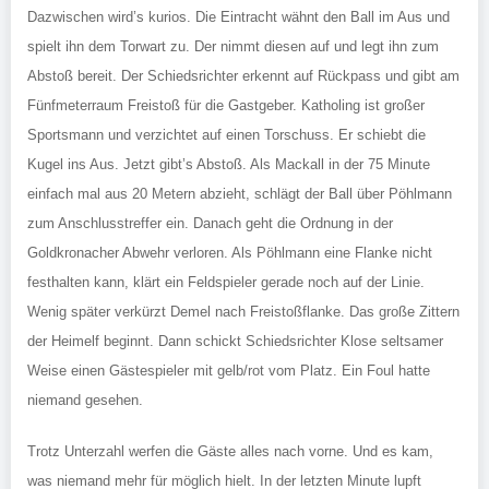
Dazwischen wird’s kurios. Die Eintracht wähnt den Ball im Aus und
spielt ihn dem Torwart zu. Der nimmt diesen auf und legt ihn zum
Abstoß bereit. Der Schiedsrichter erkennt auf Rückpass und gibt am
Fünfmeterraum Freistoß für die Gastgeber. Katholing ist großer
Sportsmann und verzichtet auf einen Torschuss. Er schiebt die
Kugel ins Aus. Jetzt gibt’s Abstoß. Als Mackall in der 75 Minute
einfach mal aus 20 Metern abzieht, schlägt der Ball über Pöhlmann
zum Anschlusstreffer ein. Danach geht die Ordnung in der
Goldkronacher Abwehr verloren. Als Pöhlmann eine Flanke nicht
festhalten kann, klärt ein Feldspieler gerade noch auf der Linie.
Wenig später verkürzt Demel nach Freistoßflanke. Das große Zittern
der Heimelf beginnt. Dann schickt Schiedsrichter Klose seltsamer
Weise einen Gästespieler mit gelb/rot vom Platz. Ein Foul hatte
niemand gesehen.
Trotz Unterzahl werfen die Gäste alles nach vorne. Und es kam,
was niemand mehr für möglich hielt. In der letzten Minute lupft