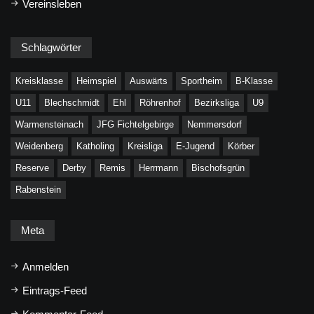
Vereinsleben
Schlagwörter
Kreisklasse
Heimspiel
Auswärts
Sportheim
B-Klasse
U11
Blechschmidt
Ehl
Röhrenhof
Bezirksliga
U9
Warmensteinach
JFG Fichtelgebirge
Nemmersdorf
Weidenberg
Katholing
Kreisliga
E-Jugend
Körber
Reserve
Derby
Remis
Herrmann
Bischofsgrün
Rabenstein
Meta
Anmelden
Eintrags-Feed