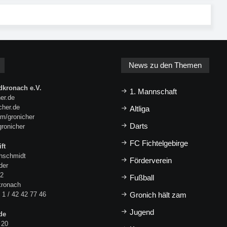
News zu den Themen
kronach e.V.
1. Mannschaft
er.de
icher.de
Altliga
m/gronicher
Darts
gronicher
FC Fichtelgebirge
ft
hschmidt
Förderverein
der
 2
Fußball
kronach
 1 / 42 42 77 46
Gronich hält zam
Jugend
de
 20