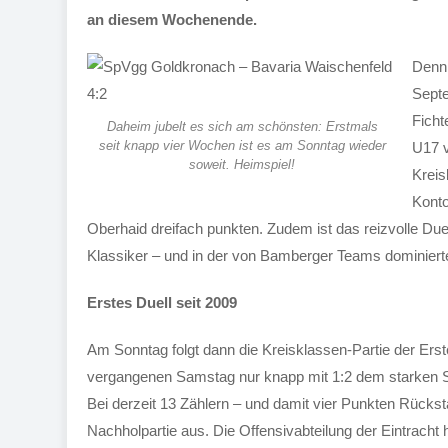
an diesem Wochenende.
Denn 
Sept
Ficht
Daheim jubelt es sich am schönsten: Erstmals
seit knapp vier Wochen ist es am Sonntag wieder
U17 v
soweit. Heimspiel!
Kreis
Konto
Oberhaid dreifach punkten. Zudem ist das reizvolle Duel
Klassiker – und in der von Bamberger Teams dominierte
Erstes Duell seit 2009
Am Sonntag folgt dann die Kreisklassen-Partie der Ers
vergangenen Samstag nur knapp mit 1:2 dem starken SV
Bei derzeit 13 Zählern – und damit vier Punkten Rücksta
Nachholpartie aus. Die Offensivabteilung der Eintrach