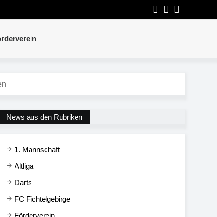
rderverein
en
News aus den Rubriken
1. Mannschaft
Altliga
Darts
FC Fichtelgebirge
Förderverein