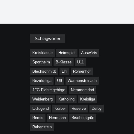
Schlagwörter
Kreisklasse
Heimspiel
Auswärts
Sportheim
B-Klasse
U11
Blechschmidt
Ehl
Röhrenhof
Bezirksliga
U9
Warmensteinach
JFG Fichtelgebirge
Nemmersdorf
Weidenberg
Katholing
Kreisliga
E-Jugend
Körber
Reserve
Derby
Remis
Herrmann
Bischofsgrün
Rabenstein