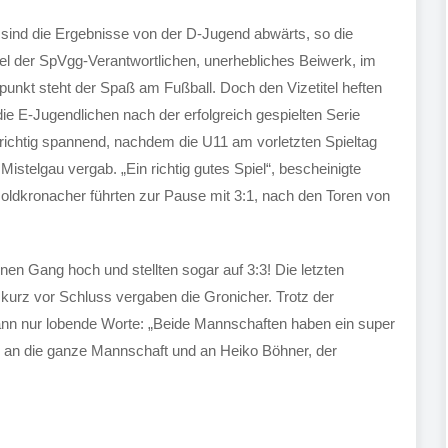
sind die Ergebnisse von der D-Jugend abwärts, so die
l der SpVgg-Verantwortlichen, unerhebliches Beiwerk, im
lpunkt steht der Spaß am Fußball. Doch den Vizetitel heften
die E-Jugendlichen nach der erfolgreich gespielten Serie
richtig spannend, nachdem die U11 am vorletzten Spieltag
stelgau vergab. „Ein richtig gutes Spiel“, bescheinigte
dkronacher führten zur Pause mit 3:1, nach den Toren von
nen Gang hoch und stellten sogar auf 3:3! Die letzten
kurz vor Schluss vergaben die Gronicher. Trotz der
ann nur lobende Worte: „Beide Mannschaften haben ein super
ke an die ganze Mannschaft und an Heiko Böhner, der