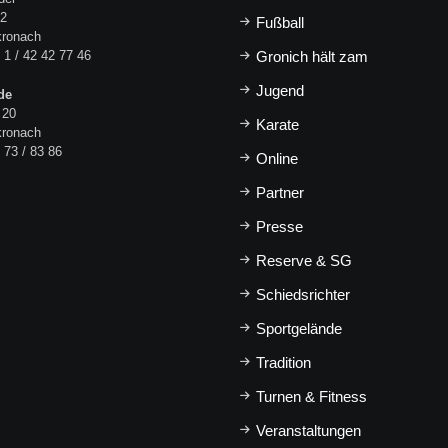
 2
Fußball
kronach
 1 / 42 42 77 46
Gronich hält zam
Jugend
de
 20
Karate
kronach
 73 / 83 86
Online
Partner
Presse
Reserve & SG
Schiedsrichter
Sportgelände
Tradition
Turnen & Fitness
Veranstaltungen