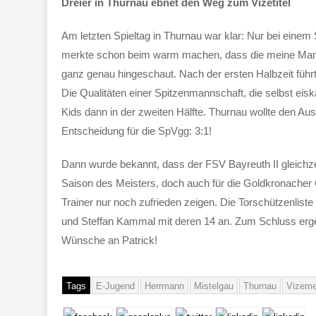
Dreier in Thurnau ebnet den Weg zum Vizetitel
Am letzten Spieltag in Thurnau war klar: Nur bei einem
merkte schon beim warm machen, dass die meine Mannsc
ganz genau hingeschaut. Nach der ersten Halbzeit führ
Die Qualitäten einer Spitzenmannschaft, die selbst eisk
Kids dann in der zweiten Hälfte. Thurnau wollte den Aus
Entscheidung für die SpVgg: 3:1!
Dann wurde bekannt, dass der FSV Bayreuth II gleichze
Saison des Meisters, doch auch für die Goldkronacher 
Trainer nur noch zufrieden zeigen. Die Torschützenlis
und Steffan Kammal mit deren 14 an. Zum Schluss erg
Wünsche an Patrick!
Tags
E-Jugend
Herrmann
Mistelgau
Thurnau
Vizeme