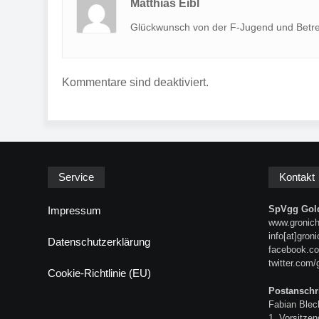
Matthias Eibl
Glückwunsch von der F-Jugend und Betre
Kommentare sind deaktiviert.
Service
Kontakt
SpVgg Gold
Impressum
www.gronich
info[at]gron
Datenschutzerklärung
facebook.co
twitter.com/
Cookie-Richtlinie (EU)
Postanschri
Fabian Blec
1. Vorsitzen