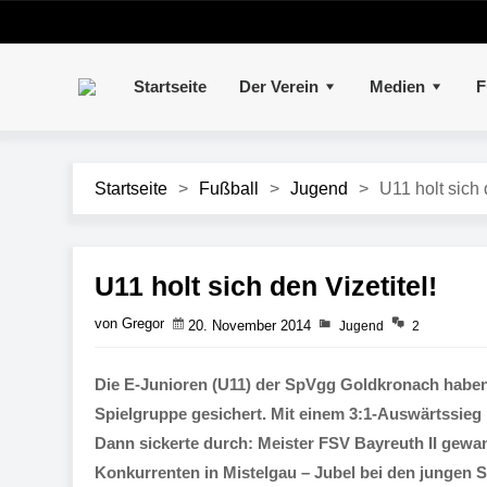
Startseite
Der Verein
Medien
F
Startseite
>
Fußball
>
Jugend
>
U11 holt sich 
U11 holt sich den Vizetitel!
von Gregor
20. November 2014
Jugend
2
Die E-Junioren (U11) der SpVgg Goldkronach haben s
Spielgruppe gesichert. Mit einem 3:1-Auswärtssieg
Dann sickerte durch: Meister FSV Bayreuth II gewa
Konkurrenten in Mistelgau – Jubel bei den jungen 