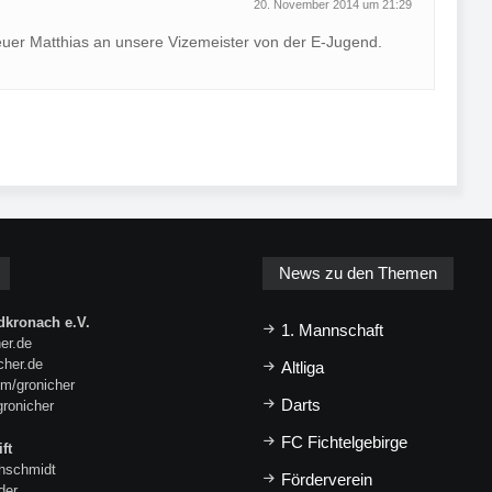
20. November 2014 um 21:29
uer Matthias an unsere Vizemeister von der E-Jugend.
News zu den Themen
kronach e.V.
1. Mannschaft
er.de
icher.de
Altliga
m/gronicher
Darts
gronicher
FC Fichtelgebirge
ft
hschmidt
Förderverein
der