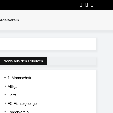
rderverein
News aus den Rubriken
1. Mannschaft
Altliga
Darts
FC Fichtelgebirge
Förderverein