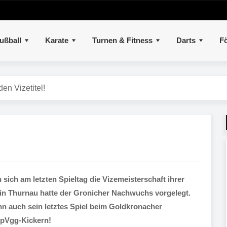
ußball
Karate
Turnen & Fitness
Darts
Fö
den Vizetitel!
ich am letzten Spieltag die Vizemeisterschaft ihrer
 in Thurnau hatte der Gronicher Nachwuchs vorgelegt.
nn auch sein letztes Spiel beim Goldkronacher
SpVgg-Kickern!