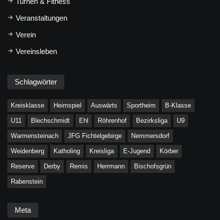
Turnen & Fitness
Veranstaltungen
Verein
Vereinsleben
Schlagwörter
Kreisklasse
Heimspiel
Auswärts
Sportheim
B-Klasse
U11
Blechschmidt
Ehl
Röhrenhof
Bezirksliga
U9
Warmensteinach
JFG Fichtelgebirge
Nemmersdorf
Weidenberg
Katholing
Kreisliga
E-Jugend
Körber
Reserve
Derby
Remis
Herrmann
Bischofsgrün
Rabenstein
Meta